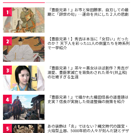
『豊臣兄弟！』お市と柴田勝家、自刃しての最
1
期と「辞世の句」…運命を共にした２人の悲劇
【豊臣兄弟！】秀吉は本当に「女狂い」だった
2
のか？ 天下人を彩った11人の側室たちを時系列
で一挙紹介
『豊臣兄弟！』茶々＝悪女はほぼ創作？秀吉が
3
溺愛、豊臣家滅亡を背負わされた茶々(井上和)
の壮絶すぎる生涯
『豊臣兄弟！』で描かれた織田信長の道普請は
4
史実？信長が実施した街道整備の施策を紹介
あの装飾は「炎」ではない？縄文時代の国宝・
5
火焔型土器、5000年前の人々が刻んだ謎とデザ