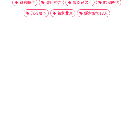
鎌倉時代
豊臣秀吉
豊臣兄弟！
昭和時代
光る君へ
葛飾北斎
鎌倉殿の13人