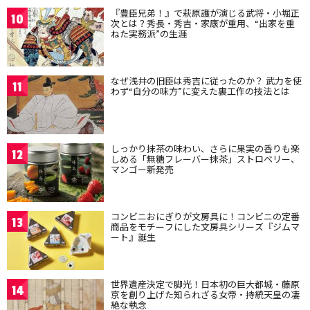
『豊臣兄弟！』で萩原護が演じる武将・小堀正
10
次とは？秀長・秀吉・家康が重用、“出家を重
ねた実務派”の生涯
なぜ浅井の旧臣は秀吉に従ったのか？ 武力を使
11
わず“自分の味方”に変えた裏工作の技法とは
しっかり抹茶の味わい、さらに果実の香りも楽
12
しめる「無糖フレーバー抹茶」ストロベリー、
マンゴー新発売
コンビニおにぎりが文房具に！コンビニの定番
13
商品をモチーフにした文房具シリーズ『ジムマ
ート』誕生
世界遺産決定で脚光！日本初の巨大都城・藤原
14
京を創り上げた知られざる女帝・持統天皇の凄
絶な執念