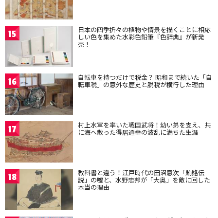
日本の四季折々の植物や情景を描くことに相応
15
しい色を集めた水彩色鉛筆『色辞典』が新発
売！
自転車を持つだけで税金？ 昭和まで続いた「自
16
転車税」の意外な歴史と脱税が横行した理由
村上水軍を率いた戦国武将！幼い弟を支え、共
17
に海へ散った得居通幸の波乱に満ちた生涯
教科書と違う！江戸時代の田沼意次「賄賂伝
18
説」の嘘と、水野忠邦が「大奥」を敵に回した
本当の理由