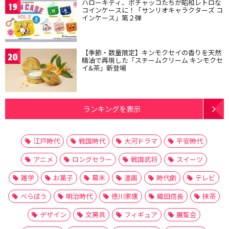
ハローキティ、ポチャッコたちが昭和レトロな
19
コインケースに！「サンリオキャラクターズ コ
インケース」第２弾
【季節・数量限定】キンモクセイの香りを天然
20
精油で再現した「スチームクリーム キンモクセ
イ&茶」新登場
ランキングを表示
江戸時代
戦国時代
大河ドラマ
平安時代
アニメ
ロングセラー
戦国武将
スイーツ
雑学
お菓子
幕末
漫画
時代劇
テレビ
べらぼう
明治時代
徳川家康
織田信長
抹茶
デザイン
文房具
フィギュア
展覧会