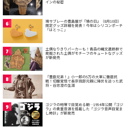
インの秘密
鳩サブレーの豊島屋が『鳩の日』（8月10日）
6
限定グッズ詳細を発表！今年はシリコンポーチ
「はとっこ」
土偶なりきりパーカーも！青森の縄文遺跡群で
7
発掘された土偶がモチーフのキュートなグッズ
が新発売
『豊臣兄弟！』小一郎の5万の大軍に徹底抗
8
戦！切腹覚悟で長宗我部元親に降伏を迫った武
将・谷忠澄の生涯
ゴジラの咆哮で目覚める朝…1954年公開『ゴジ
9
ラ』の貴重音源を搭載した「ゴジラ音声目覚ま
し時計」が新発売