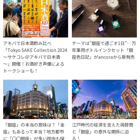
アキバで日本酒飲み比べ
テーマは”銀座で過ごす1日”…万
「Tokyo SAKE Collection 2024
年筆用ボトルインクセット「銀
～サケコレ＠アキバで日本酒
座色日記」がancoraから新発売
～」開催！お酒好き声優による
トークショーも！
「銀座」の本当の意味は？「金
江戸時代の経済を支えた両替商
座」もあるって本当？地方都市
と「銀座」の意外な関係に迫
に「〇〇銀座」が多い理由も探
る！