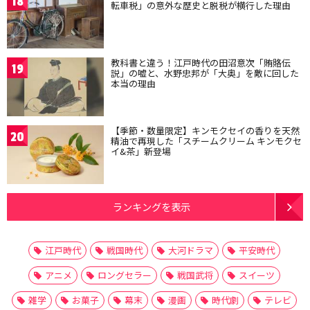
18
転車税」の意外な歴史と脱税が横行した理由
教科書と違う！江戸時代の田沼意次「賄賂伝
19
説」の嘘と、水野忠邦が「大奥」を敵に回した
本当の理由
【季節・数量限定】キンモクセイの香りを天然
20
精油で再現した「スチームクリーム キンモクセ
イ&茶」新登場
ランキングを表示
江戸時代
戦国時代
大河ドラマ
平安時代
アニメ
ロングセラー
戦国武将
スイーツ
雑学
お菓子
幕末
漫画
時代劇
テレビ