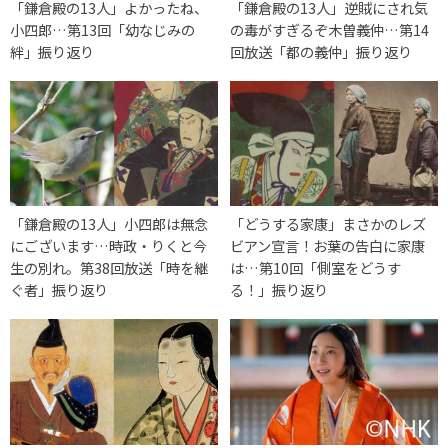
「鎌倉殿の13人」よかったね、
「鎌倉殿の13人」逆賊にされ気
小四郎…第13回「幼なじみの
の毒がすぎるぞ木曽義仲…第14
絆」振り返り
回放送「都の義仲」振り返り
「鎌倉殿の13人」小四郎は無念
「どうする家康」まさかのレズ
にございます…時政・りくと今
ビアン宣言！お葉の告白に家康
生の別れ。第38回放送「時を継
は…第10回「側室をどうす
ぐ者」振り返り
る！」振り返り