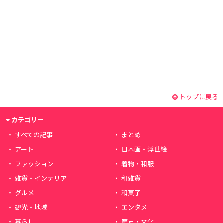
トップに戻る
カテゴリー
すべての記事
まとめ
アート
日本画・浮世絵
ファッション
着物・和服
雑貨・インテリア
和雑貨
グルメ
和菓子
観光・地域
エンタメ
暮らし
歴史・文化