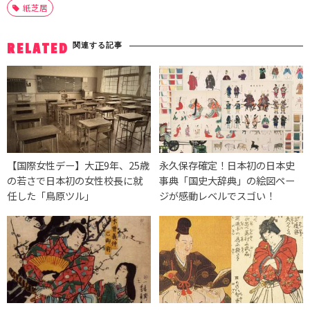
紙芝居
関連する記事
RELATED
【国際女性デー】大正9年、25歳
永久保存確定！日本初の日本史
の若さで日本初の女性校長に就
事典「国史大辞典」の絵図ペー
任した「鳥原ツル」
ジが感動レベルでスゴい！