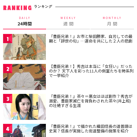
ランキング
RANKING
DAILY
WEEKLY
MONTHLY
24時間
週 間
月 間
『豊臣兄弟！』お市と柴田勝家、自刃しての最
1
期と「辞世の句」…運命を共にした２人の悲劇
【豊臣兄弟！】秀吉は本当に「女狂い」だった
2
のか？ 天下人を彩った11人の側室たちを時系列
で一挙紹介
『豊臣兄弟！』茶々＝悪女はほぼ創作？秀吉が
3
溺愛、豊臣家滅亡を背負わされた茶々(井上和)
の壮絶すぎる生涯
『豊臣兄弟！』で描かれた織田信長の道普請は
4
史実？信長が実施した街道整備の施策を紹介