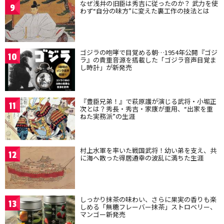
なぜ浅井の旧臣は秀吉に従ったのか？ 武力を使
9
わず“自分の味方”に変えた裏工作の技法とは
ゴジラの咆哮で目覚める朝…1954年公開『ゴジ
10
ラ』の貴重音源を搭載した「ゴジラ音声目覚ま
し時計」が新発売
『豊臣兄弟！』で萩原護が演じる武将・小堀正
11
次とは？秀長・秀吉・家康が重用、“出家を重
ねた実務派”の生涯
村上水軍を率いた戦国武将！幼い弟を支え、共
12
に海へ散った得居通幸の波乱に満ちた生涯
しっかり抹茶の味わい、さらに果実の香りも楽
13
しめる「無糖フレーバー抹茶」ストロベリー、
マンゴー新発売