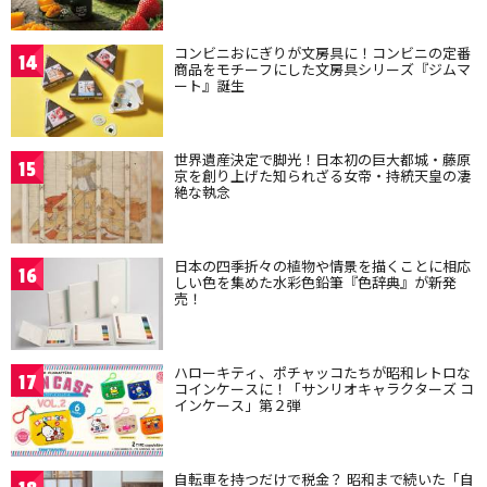
コンビニおにぎりが文房具に！コンビニの定番
14
商品をモチーフにした文房具シリーズ『ジムマ
ート』誕生
世界遺産決定で脚光！日本初の巨大都城・藤原
15
京を創り上げた知られざる女帝・持統天皇の凄
絶な執念
日本の四季折々の植物や情景を描くことに相応
16
しい色を集めた水彩色鉛筆『色辞典』が新発
売！
ハローキティ、ポチャッコたちが昭和レトロな
17
コインケースに！「サンリオキャラクターズ コ
インケース」第２弾
自転車を持つだけで税金？ 昭和まで続いた「自