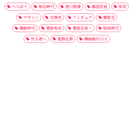
べらぼう
明治時代
徳川家康
織田信長
抹茶
デザイン
文房具
フィギュア
展覧会
鎌倉時代
豊臣秀吉
豊臣兄弟！
昭和時代
光る君へ
葛飾北斎
鎌倉殿の13人