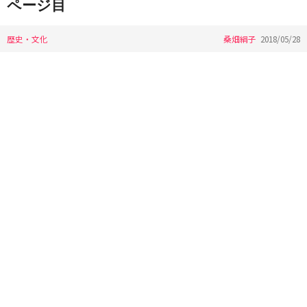
ページ目
歴史・文化
桑畑絹子
2018/05/28