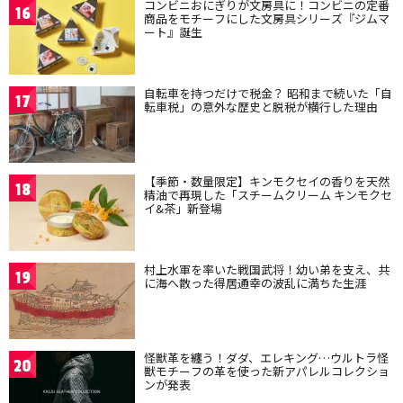
コンビニおにぎりが文房具に！コンビニの定番
16
商品をモチーフにした文房具シリーズ『ジムマ
ート』誕生
自転車を持つだけで税金？ 昭和まで続いた「自
17
転車税」の意外な歴史と脱税が横行した理由
【季節・数量限定】キンモクセイの香りを天然
18
精油で再現した「スチームクリーム キンモクセ
イ&茶」新登場
村上水軍を率いた戦国武将！幼い弟を支え、共
19
に海へ散った得居通幸の波乱に満ちた生涯
怪獣革を纏う！ダダ、エレキング…ウルトラ怪
20
獣モチーフの革を使った新アパレルコレクショ
ンが発表