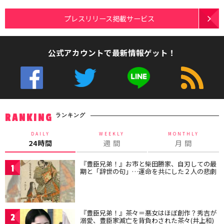
プレスリリース掲載サービス
公式アカウントで最新情報ゲット！
ランキング
RANKING
DAILY
WEEKLY
MONTHLY
24時間
週 間
月 間
『豊臣兄弟！』お市と柴田勝家、自刃しての最
1
期と「辞世の句」…運命を共にした２人の悲劇
『豊臣兄弟！』茶々＝悪女はほぼ創作？秀吉が
2
溺愛、豊臣家滅亡を背負わされた茶々(井上和)