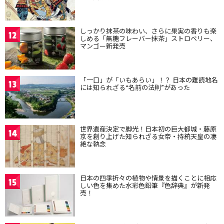
しっかり抹茶の味わい、さらに果実の香りも楽
12
しめる「無糖フレーバー抹茶」ストロベリー、
マンゴー新発売
「一口」が「いもあらい」！？ 日本の難読地名
13
には知られざる“名前の法則”があった
世界遺産決定で脚光！日本初の巨大都城・藤原
14
京を創り上げた知られざる女帝・持統天皇の凄
絶な執念
日本の四季折々の植物や情景を描くことに相応
15
しい色を集めた水彩色鉛筆『色辞典』が新発
売！