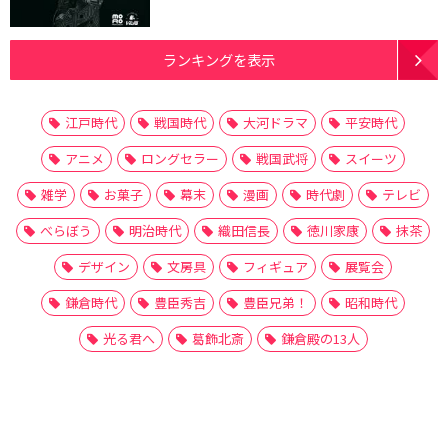
ランキングを表示
江戸時代
戦国時代
大河ドラマ
平安時代
アニメ
ロングセラー
戦国武将
スイーツ
雑学
お菓子
幕末
漫画
時代劇
テレビ
べらぼう
明治時代
織田信長
徳川家康
抹茶
デザイン
文房具
フィギュア
展覧会
鎌倉時代
豊臣秀吉
豊臣兄弟！
昭和時代
光る君へ
葛飾北斎
鎌倉殿の13人