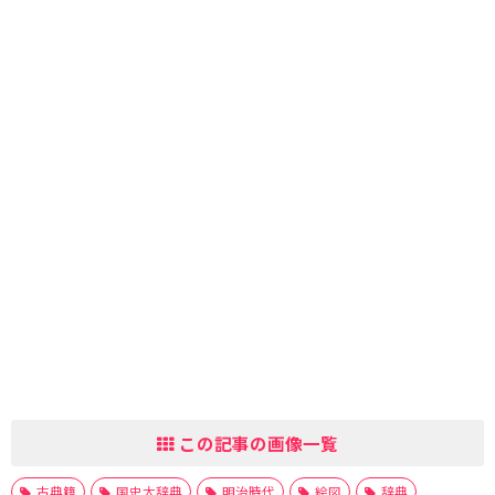
この記事の画像一覧
古典籍
国史大辞典
明治時代
絵図
辞典