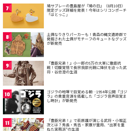
鳩サブレーの豊島屋が『鳩の日』（8月10日）
7
限定グッズ詳細を発表！今年はシリコンポーチ
「はとっこ」
土偶なりきりパーカーも！青森の縄文遺跡群で
8
発掘された土偶がモチーフのキュートなグッズ
が新発売
『豊臣兄弟！』小一郎の5万の大軍に徹底抗
9
戦！切腹覚悟で長宗我部元親に降伏を迫った武
将・谷忠澄の生涯
ゴジラの咆哮で目覚める朝…1954年公開『ゴジ
10
ラ』の貴重音源を搭載した「ゴジラ音声目覚ま
し時計」が新発売
『豊臣兄弟！』で萩原護が演じる武将・小堀正
11
次とは？秀長・秀吉・家康が重用、“出家を重
ねた実務派”の生涯