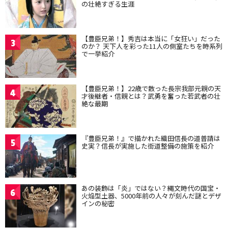
の壮絶すぎる生涯
【豊臣兄弟！】秀吉は本当に「女狂い」だった
3
のか？ 天下人を彩った11人の側室たちを時系列
で一挙紹介
【豊臣兄弟！】22歳で散った長宗我部元親の天
4
才後継者・信親とは？武勇を奮った若武者の壮
絶な最期
『豊臣兄弟！』で描かれた織田信長の道普請は
5
史実？信長が実施した街道整備の施策を紹介
あの装飾は「炎」ではない？縄文時代の国宝・
6
火焔型土器、5000年前の人々が刻んだ謎とデザ
インの秘密