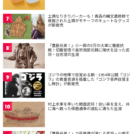
土偶なりきりパーカーも！青森の縄文遺跡群で
7
発掘された土偶がモチーフのキュートなグッズ
が新発売
『豊臣兄弟！』小一郎の5万の大軍に徹底抗
8
戦！切腹覚悟で長宗我部元親に降伏を迫った武
将・谷忠澄の生涯
ゴジラの咆哮で目覚める朝…1954年公開『ゴジ
9
ラ』の貴重音源を搭載した「ゴジラ音声目覚ま
し時計」が新発売
村上水軍を率いた戦国武将！幼い弟を支え、共
10
に海へ散った得居通幸の波乱に満ちた生涯
『豊臣兄弟！』で萩原護が演じる武将・小堀正