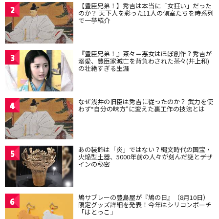
【豊臣兄弟！】秀吉は本当に「女狂い」だった
2
のか？ 天下人を彩った11人の側室たちを時系列
で一挙紹介
『豊臣兄弟！』茶々＝悪女はほぼ創作？秀吉が
3
溺愛、豊臣家滅亡を背負わされた茶々(井上和)
の壮絶すぎる生涯
なぜ浅井の旧臣は秀吉に従ったのか？ 武力を使
4
わず“自分の味方”に変えた裏工作の技法とは
あの装飾は「炎」ではない？縄文時代の国宝・
5
火焔型土器、5000年前の人々が刻んだ謎とデザ
インの秘密
鳩サブレーの豊島屋が『鳩の日』（8月10日）
6
限定グッズ詳細を発表！今年はシリコンポーチ
「はとっこ」