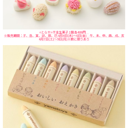
<とらや>干支生菓子 1個 各486円
※販売期間：子、丑、寅、卯、辰、巳 4月4日(水)～6日(金) 午、未、申、酉、戌、亥
4月7日(土)～9日(月)※数に限りあり