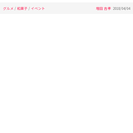
グルメ
/
和菓子
/
イベント
増田 吉孝
2018/04/04