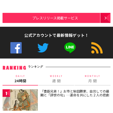
プレスリリース掲載サービス
公式アカウントで最新情報ゲット！
ランキング
RANKING
DAILY
WEEKLY
MONTHLY
24時間
週 間
月 間
『豊臣兄弟！』お市と柴田勝家、自刃しての最
1
期と「辞世の句」…運命を共にした２人の悲劇