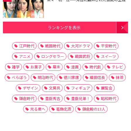
ランキングを表示
江戸時代
戦国時代
大河ドラマ
平安時代
アニメ
ロングセラー
戦国武将
スイーツ
雑学
お菓子
幕末
漫画
時代劇
テレビ
べらぼう
明治時代
徳川家康
織田信長
抹茶
デザイン
文房具
フィギュア
展覧会
鎌倉時代
豊臣秀吉
豊臣兄弟！
昭和時代
光る君へ
葛飾北斎
鎌倉殿の13人