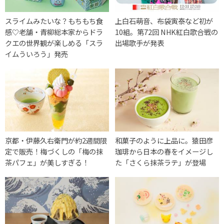
スライムみたいな？もちもち食
上白石萌音、布袋寅泰など初が
感♡老舗・青柳総本家からドラ
10組。第72回 NHK紅白歌合戦の
クエの世界観が楽しめる「スラ
出場歌手が発表
イムういろう」発売
京都・伊藤久右衛門が約2週間限
和菓子のように上品に。猿田彦
定で販売！梅づくしの「梅の抹
珈琲から日本の春をイメージし
茶パフェ」が美しすぎる！
た「さくら抹茶ラテ」が登場