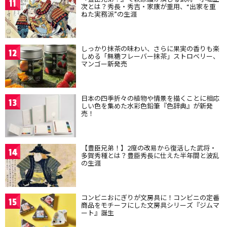
11
次とは？秀長・秀吉・家康が重用、“出家を重
ねた実務派”の生涯
しっかり抹茶の味わい、さらに果実の香りも楽
12
しめる「無糖フレーバー抹茶」ストロベリー、
マンゴー新発売
日本の四季折々の植物や情景を描くことに相応
13
しい色を集めた水彩色鉛筆『色辞典』が新発
売！
【豊臣兄弟！】2度の改易から復活した武将・
14
多賀秀種とは？豊臣秀長に仕えた半年間と波乱
の生涯
コンビニおにぎりが文房具に！コンビニの定番
15
商品をモチーフにした文房具シリーズ『ジムマ
ート』誕生