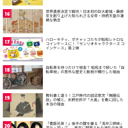
世界遺産決定で脚光！日本初の巨大都城・藤原
16
京を創り上げた知られざる女帝・持統天皇の凄
絶な執念
ハローキティ、ポチャッコたちが昭和レトロな
17
コインケースに！「サンリオキャラクターズ コ
インケース」第２弾
自転車を持つだけで税金？ 昭和まで続いた「自
18
転車税」の意外な歴史と脱税が横行した理由
教科書と違う！江戸時代の田沼意次「賄賂伝
19
説」の嘘と、水野忠邦が「大奥」を敵に回した
本当の理由
『豊臣兄弟！』後半の鍵を握る「浅井三姉妹」
20
茶々・初・江——秀吉に翻弄された波乱の生涯