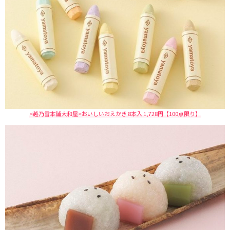
<越乃雪本舗大和屋>おいしいおえかき 8本入 1,728円【100点限り】