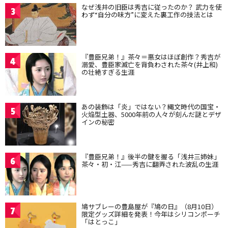
なぜ浅井の旧臣は秀吉に従ったのか？ 武力を使
3
わず“自分の味方”に変えた裏工作の技法とは
『豊臣兄弟！』茶々＝悪女はほぼ創作？秀吉が
4
溺愛、豊臣家滅亡を背負わされた茶々(井上和)
の壮絶すぎる生涯
あの装飾は「炎」ではない？縄文時代の国宝・
5
火焔型土器、5000年前の人々が刻んだ謎とデザ
インの秘密
『豊臣兄弟！』後半の鍵を握る「浅井三姉妹」
6
茶々・初・江——秀吉に翻弄された波乱の生涯
鳩サブレーの豊島屋が『鳩の日』（8月10日）
7
限定グッズ詳細を発表！今年はシリコンポーチ
「はとっこ」