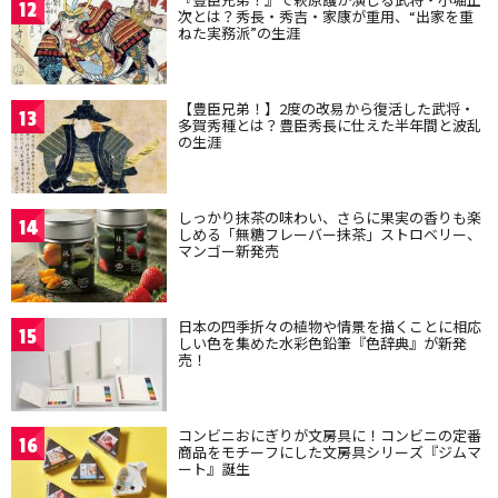
12
次とは？秀長・秀吉・家康が重用、“出家を重
ねた実務派”の生涯
【豊臣兄弟！】2度の改易から復活した武将・
13
多賀秀種とは？豊臣秀長に仕えた半年間と波乱
の生涯
しっかり抹茶の味わい、さらに果実の香りも楽
14
しめる「無糖フレーバー抹茶」ストロベリー、
マンゴー新発売
日本の四季折々の植物や情景を描くことに相応
15
しい色を集めた水彩色鉛筆『色辞典』が新発
売！
コンビニおにぎりが文房具に！コンビニの定番
16
商品をモチーフにした文房具シリーズ『ジムマ
ート』誕生