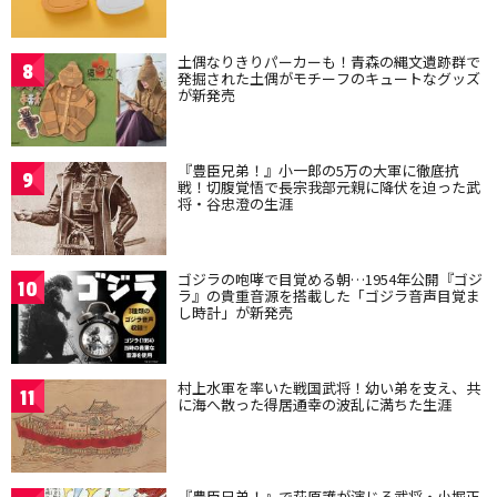
土偶なりきりパーカーも！青森の縄文遺跡群で
8
発掘された土偶がモチーフのキュートなグッズ
が新発売
『豊臣兄弟！』小一郎の5万の大軍に徹底抗
9
戦！切腹覚悟で長宗我部元親に降伏を迫った武
将・谷忠澄の生涯
ゴジラの咆哮で目覚める朝…1954年公開『ゴジ
10
ラ』の貴重音源を搭載した「ゴジラ音声目覚ま
し時計」が新発売
村上水軍を率いた戦国武将！幼い弟を支え、共
11
に海へ散った得居通幸の波乱に満ちた生涯
『豊臣兄弟！』で萩原護が演じる武将・小堀正