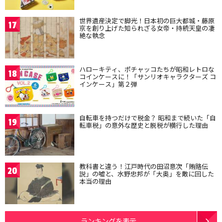
世界遺産決定で脚光！日本初の巨大都城・藤原
17
京を創り上げた知られざる女帝・持統天皇の凄
絶な執念
ハローキティ、ポチャッコたちが昭和レトロな
18
コインケースに！「サンリオキャラクターズ コ
インケース」第２弾
自転車を持つだけで税金？ 昭和まで続いた「自
19
転車税」の意外な歴史と脱税が横行した理由
教科書と違う！江戸時代の田沼意次「賄賂伝
20
説」の嘘と、水野忠邦が「大奥」を敵に回した
本当の理由
ランキングを表示