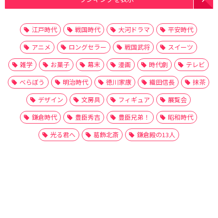
江戸時代
戦国時代
大河ドラマ
平安時代
アニメ
ロングセラー
戦国武将
スイーツ
雑学
お菓子
幕末
漫画
時代劇
テレビ
べらぼう
明治時代
徳川家康
織田信長
抹茶
デザイン
文房具
フィギュア
展覧会
鎌倉時代
豊臣秀吉
豊臣兄弟！
昭和時代
光る君へ
葛飾北斎
鎌倉殿の13人