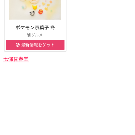
ポケモン京菓子 冬
グルメ
最新情報をゲット
七條甘春堂