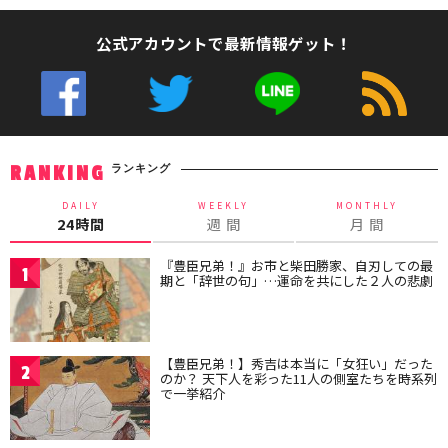
公式アカウントで最新情報ゲット！
ランキング
RANKING
DAILY
WEEKLY
MONTHLY
24時間
週 間
月 間
『豊臣兄弟！』お市と柴田勝家、自刃しての最
1
期と「辞世の句」…運命を共にした２人の悲劇
【豊臣兄弟！】秀吉は本当に「女狂い」だった
2
のか？ 天下人を彩った11人の側室たちを時系列
で一挙紹介