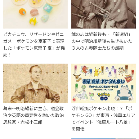
ピカチュウ、リザードンやゼニ
誠の志は維新後も…「新選組」
ガメ…ポケモンを京菓子で表現
の中で明治維新後も生き抜いた
した「ポケモン京菓子 夏」が発
３人の古参隊士たちの最期
売！
幕末〜明治維新に生き、議会政
浮世絵風ポケモン出現！？「ポ
治や英語の重要性を説いた政治
ケモン GO」が東京・浅草エリア
思想家・赤松小三郎
でイベント「浅草ルート八景」
を開催