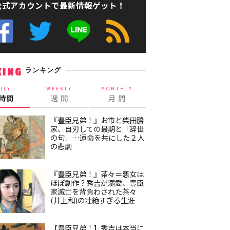
公式アカウントで最新情報ゲット！
ランキング
KING
ILY
WEEKLY
MONTHLY
4時間
週 間
月 間
『豊臣兄弟！』お市と柴田勝
家、自刃しての最期と「辞世
の句」…運命を共にした２人
の悲劇
『豊臣兄弟！』茶々＝悪女は
ほぼ創作？秀吉が溺愛、豊臣
家滅亡を背負わされた茶々
(井上和)の壮絶すぎる生涯
【豊臣兄弟！】秀吉は本当に