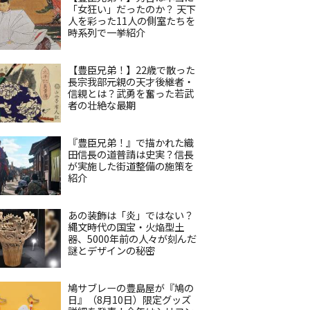
「女狂い」だったのか？ 天下
人を彩った11人の側室たちを
時系列で一挙紹介
【豊臣兄弟！】22歳で散った
長宗我部元親の天才後継者・
信親とは？武勇を奮った若武
者の壮絶な最期
『豊臣兄弟！』で描かれた織
田信長の道普請は史実？信長
が実施した街道整備の施策を
紹介
あの装飾は「炎」ではない？
縄文時代の国宝・火焔型土
器、5000年前の人々が刻んだ
謎とデザインの秘密
鳩サブレーの豊島屋が『鳩の
日』（8月10日）限定グッズ