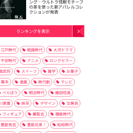
ング…ウルトラ怪獣モチーフ
の革を使った新アパレルコレ
クションが発表
ランキングを表示
江戸時代
戦国時代
大河ドラマ
平安時代
アニメ
ロングセラー
国武将
スイーツ
雑学
お菓子
幕末
漫画
時代劇
テレビ
べらぼう
明治時代
織田信長
川家康
抹茶
デザイン
文房具
フィギュア
展覧会
鎌倉時代
豊臣秀吉
豊臣兄弟！
昭和時代