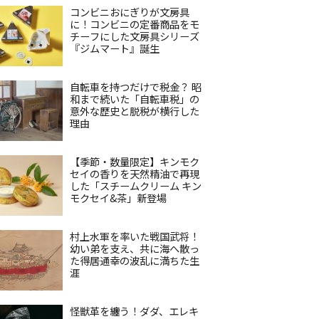
コンビニおにぎりが文房具
に！コンビニの定番商品をモ
チーフにした文房具シリーズ
『ジムマート』誕生
自転車を持つだけで税金？ 昭
和まで続いた「自転車税」の
意外な歴史と脱税が横行した
理由
【季節・数量限定】キンモク
セイの香りを天然精油で再現
した「スチームクリーム キン
モクセイ&茶」新登場
村上水軍を率いた戦国武将！
幼い弟を支え、共に海へ散っ
た得居通幸の波乱に満ちた生
涯
怪獣革を纏う！ダダ、エレキ