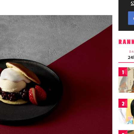
RAN
DA
2
1
2