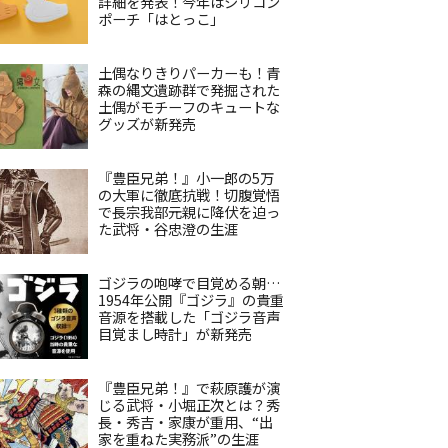
詳細を発表！今年はシリコン
ポーチ「はとっこ」
土偶なりきりパーカーも！青
森の縄文遺跡群で発掘された
土偶がモチーフのキュートな
グッズが新発売
『豊臣兄弟！』小一郎の5万
の大軍に徹底抗戦！切腹覚悟
で長宗我部元親に降伏を迫っ
た武将・谷忠澄の生涯
ゴジラの咆哮で目覚める朝…
1954年公開『ゴジラ』の貴重
音源を搭載した「ゴジラ音声
目覚まし時計」が新発売
『豊臣兄弟！』で萩原護が演
じる武将・小堀正次とは？秀
長・秀吉・家康が重用、“出
家を重ねた実務派”の生涯