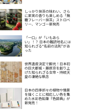
しっかり抹茶の味わい、さら
に果実の香りも楽しめる「無
糖フレーバー抹茶」ストロベ
リー、マンゴー新発売
「一口」が「いもあら
い」！？ 日本の難読地名には
知られざる“名前の法則”があ
った
世界遺産決定で脚光！日本初
の巨大都城・藤原京を創り上
げた知られざる女帝・持統天
皇の凄絶な執念
日本の四季折々の植物や情景
を描くことに相応しい色を集
めた水彩色鉛筆『色辞典』が
新発売！