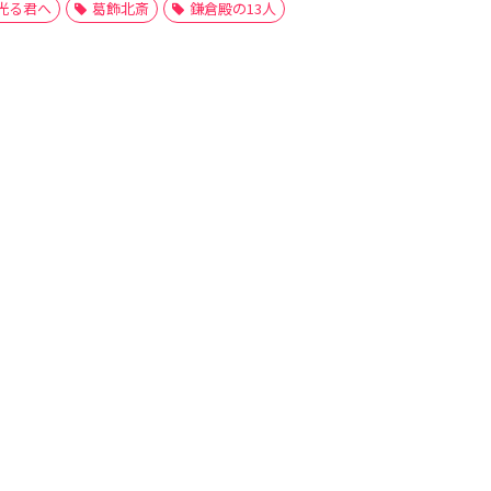
光る君へ
葛飾北斎
鎌倉殿の13人