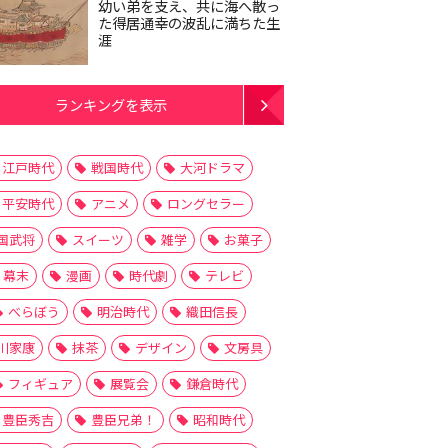
幼い弟を支え、共に海へ散っ
た得居通幸の波乱に満ちた生
涯
ランキングを表示
江戸時代
戦国時代
大河ドラマ
平安時代
アニメ
ロングセラー
国武将
スイーツ
雑学
お菓子
幕末
漫画
時代劇
テレビ
べらぼう
明治時代
織田信長
川家康
抹茶
デザイン
文房具
フィギュア
展覧会
鎌倉時代
豊臣秀吉
豊臣兄弟！
昭和時代