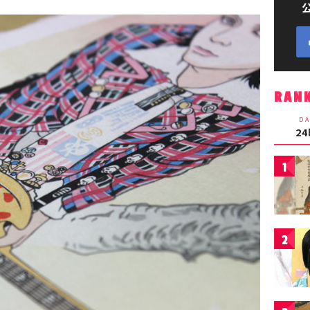
RAN
DA
2
1
2