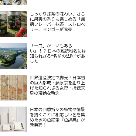
しっかり抹茶の味わい、さら
に果実の香りも楽しめる「無
糖フレーバー抹茶」ストロベ
リー、マンゴー新発売
「一口」が「いもあら
い」！？ 日本の難読地名には
知られざる“名前の法則”があ
った
世界遺産決定で脚光！日本初
の巨大都城・藤原京を創り上
げた知られざる女帝・持統天
皇の凄絶な執念
日本の四季折々の植物や情景
を描くことに相応しい色を集
めた水彩色鉛筆『色辞典』が
新発売！