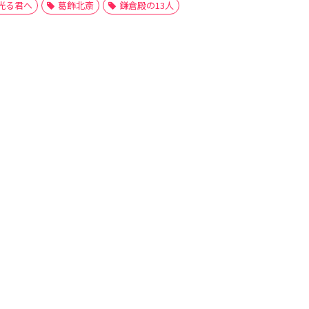
光る君へ
葛飾北斎
鎌倉殿の13人