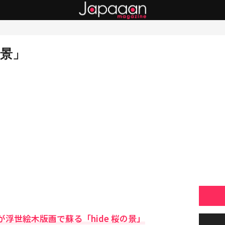
の景」
deが浮世絵木版画で蘇る「hide 桜の景」