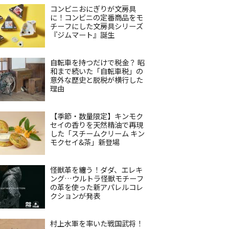
コンビニおにぎりが文房具
に！コンビニの定番商品をモ
チーフにした文房具シリーズ
『ジムマート』誕生
自転車を持つだけで税金？ 昭
和まで続いた「自転車税」の
意外な歴史と脱税が横行した
理由
【季節・数量限定】キンモク
セイの香りを天然精油で再現
した「スチームクリーム キン
モクセイ&茶」新登場
怪獣革を纏う！ダダ、エレキ
ング…ウルトラ怪獣モチーフ
の革を使った新アパレルコレ
クションが発表
村上水軍を率いた戦国武将！