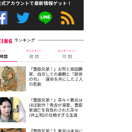
公式アカウントで最新情報ゲット！
ランキング
KING
ILY
WEEKLY
MONTHLY
4時間
週 間
月 間
『豊臣兄弟！』お市と柴田勝
家、自刃しての最期と「辞世
の句」…運命を共にした２人
の悲劇
『豊臣兄弟！』茶々＝悪女は
ほぼ創作？秀吉が溺愛、豊臣
家滅亡を背負わされた茶々
(井上和)の壮絶すぎる生涯
【豊臣兄弟！】秀吉は本当に