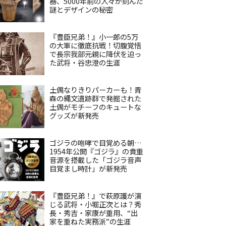
器、5000年前の人々が刻んだ
謎とデザインの秘密
『豊臣兄弟！』小一郎の5万
の大軍に徹底抗戦！切腹覚悟
で長宗我部元親に降伏を迫っ
た武将・谷忠澄の生涯
土偶なりきりパーカーも！青
森の縄文遺跡群で発掘された
土偶がモチーフのキュートな
グッズが新発売
ゴジラの咆哮で目覚める朝…
1954年公開『ゴジラ』の貴重
音源を搭載した「ゴジラ音声
目覚まし時計」が新発売
『豊臣兄弟！』で萩原護が演
じる武将・小堀正次とは？秀
長・秀吉・家康が重用、“出
家を重ねた実務派”の生涯