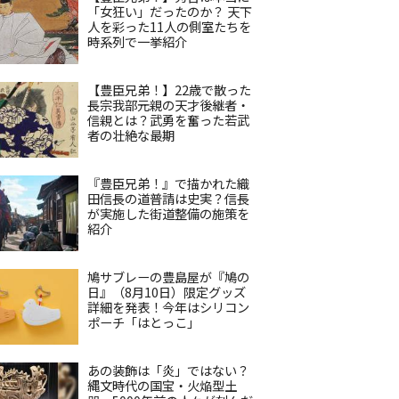
「女狂い」だったのか？ 天下
人を彩った11人の側室たちを
時系列で一挙紹介
【豊臣兄弟！】22歳で散った
長宗我部元親の天才後継者・
信親とは？武勇を奮った若武
者の壮絶な最期
『豊臣兄弟！』で描かれた織
田信長の道普請は史実？信長
が実施した街道整備の施策を
紹介
鳩サブレーの豊島屋が『鳩の
日』（8月10日）限定グッズ
詳細を発表！今年はシリコン
ポーチ「はとっこ」
あの装飾は「炎」ではない？
縄文時代の国宝・火焔型土