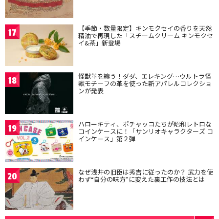
【季節・数量限定】キンモクセイの香りを天然
17
精油で再現した「スチームクリーム キンモクセ
イ&茶」新登場
怪獣革を纏う！ダダ、エレキング…ウルトラ怪
18
獣モチーフの革を使った新アパレルコレクショ
ンが発表
ハローキティ、ポチャッコたちが昭和レトロな
19
コインケースに！「サンリオキャラクターズ コ
インケース」第２弾
なぜ浅井の旧臣は秀吉に従ったのか？ 武力を使
20
わず“自分の味方”に変えた裏工作の技法とは