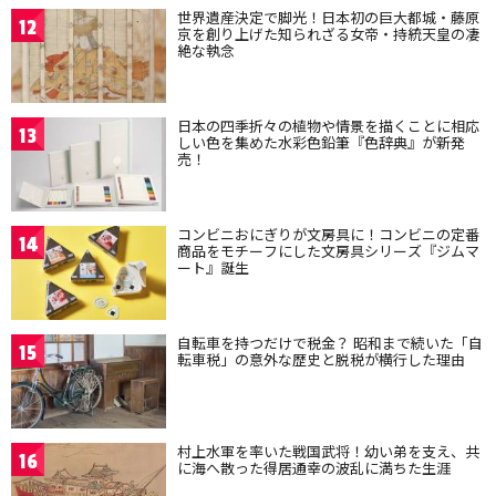
世界遺産決定で脚光！日本初の巨大都城・藤原
12
京を創り上げた知られざる女帝・持統天皇の凄
絶な執念
日本の四季折々の植物や情景を描くことに相応
13
しい色を集めた水彩色鉛筆『色辞典』が新発
売！
コンビニおにぎりが文房具に！コンビニの定番
14
商品をモチーフにした文房具シリーズ『ジムマ
ート』誕生
自転車を持つだけで税金？ 昭和まで続いた「自
15
転車税」の意外な歴史と脱税が横行した理由
村上水軍を率いた戦国武将！幼い弟を支え、共
16
に海へ散った得居通幸の波乱に満ちた生涯