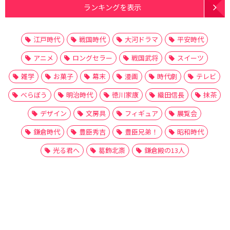
ランキングを表示
江戸時代
戦国時代
大河ドラマ
平安時代
アニメ
ロングセラー
戦国武将
スイーツ
雑学
お菓子
幕末
漫画
時代劇
テレビ
べらぼう
明治時代
徳川家康
織田信長
抹茶
デザイン
文房具
フィギュア
展覧会
鎌倉時代
豊臣秀吉
豊臣兄弟！
昭和時代
光る君へ
葛飾北斎
鎌倉殿の13人