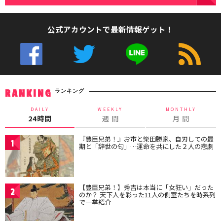
公式アカウントで最新情報ゲット！
ランキング
RANKING
DAILY
WEEKLY
MONTHLY
24時間
週 間
月 間
『豊臣兄弟！』お市と柴田勝家、自刃しての最
1
期と「辞世の句」…運命を共にした２人の悲劇
【豊臣兄弟！】秀吉は本当に「女狂い」だった
2
のか？ 天下人を彩った11人の側室たちを時系列
で一挙紹介