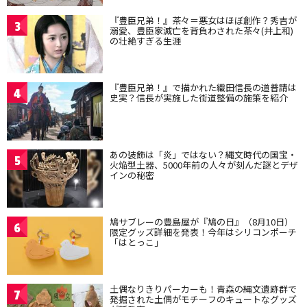
『豊臣兄弟！』茶々＝悪女はほぼ創作？秀吉が
3
溺愛、豊臣家滅亡を背負わされた茶々(井上和)
の壮絶すぎる生涯
『豊臣兄弟！』で描かれた織田信長の道普請は
4
史実？信長が実施した街道整備の施策を紹介
あの装飾は「炎」ではない？縄文時代の国宝・
5
火焔型土器、5000年前の人々が刻んだ謎とデザ
インの秘密
鳩サブレーの豊島屋が『鳩の日』（8月10日）
6
限定グッズ詳細を発表！今年はシリコンポーチ
「はとっこ」
土偶なりきりパーカーも！青森の縄文遺跡群で
7
発掘された土偶がモチーフのキュートなグッズ