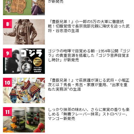
が新発売
『豊臣兄弟！』小一郎の5万の大軍に徹底抗
8
戦！切腹覚悟で長宗我部元親に降伏を迫った武
将・谷忠澄の生涯
ゴジラの咆哮で目覚める朝…1954年公開『ゴジ
9
ラ』の貴重音源を搭載した「ゴジラ音声目覚ま
し時計」が新発売
『豊臣兄弟！』で萩原護が演じる武将・小堀正
10
次とは？秀長・秀吉・家康が重用、“出家を重
ねた実務派”の生涯
しっかり抹茶の味わい、さらに果実の香りも楽
11
しめる「無糖フレーバー抹茶」ストロベリー、
マンゴー新発売