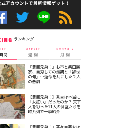
公式アカウントで最新情報ゲット！
ランキング
KING
ILY
WEEKLY
MONTHLY
4時間
週 間
月 間
『豊臣兄弟！』お市と柴田勝
家、自刃しての最期と「辞世
の句」…運命を共にした２人
の悲劇
【豊臣兄弟！】秀吉は本当に
「女狂い」だったのか？ 天下
人を彩った11人の側室たちを
時系列で一挙紹介
『豊臣兄弟！』茶々＝悪女は