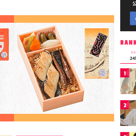
RAN
DA
2
1
2