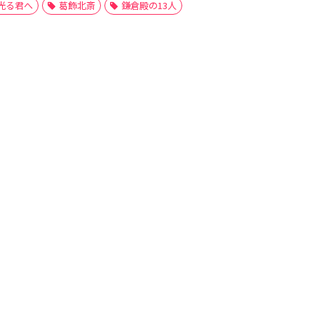
光る君へ
葛飾北斎
鎌倉殿の13人