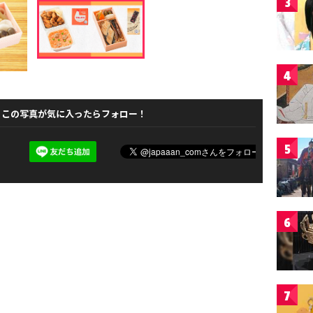
3
4
この写真が気に入ったらフォロー！
5
6
7