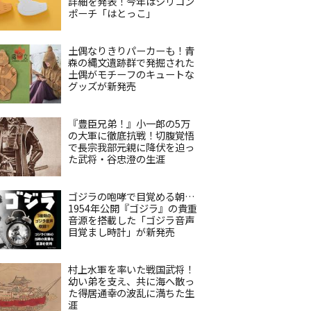
詳細を発表！今年はシリコン
ポーチ「はとっこ」
土偶なりきりパーカーも！青
森の縄文遺跡群で発掘された
土偶がモチーフのキュートな
グッズが新発売
『豊臣兄弟！』小一郎の5万
の大軍に徹底抗戦！切腹覚悟
で長宗我部元親に降伏を迫っ
た武将・谷忠澄の生涯
ゴジラの咆哮で目覚める朝…
1954年公開『ゴジラ』の貴重
音源を搭載した「ゴジラ音声
目覚まし時計」が新発売
村上水軍を率いた戦国武将！
幼い弟を支え、共に海へ散っ
た得居通幸の波乱に満ちた生
涯