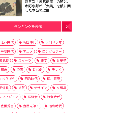
沼意次「賄賂伝説」の嘘と、
水野忠邦が「大奥」を敵に回
した本当の理由
ランキングを表示
江戸時代
戦国時代
大河ドラマ
平安時代
アニメ
ロングセラー
国武将
スイーツ
雑学
お菓子
幕末
漫画
時代劇
テレビ
べらぼう
明治時代
徳川家康
田信長
抹茶
デザイン
文房具
フィギュア
展覧会
鎌倉時代
豊臣秀吉
豊臣兄弟！
昭和時代