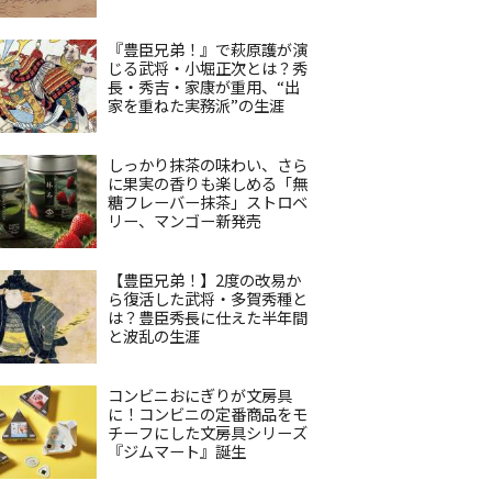
『豊臣兄弟！』で萩原護が演
じる武将・小堀正次とは？秀
長・秀吉・家康が重用、“出
家を重ねた実務派”の生涯
しっかり抹茶の味わい、さら
に果実の香りも楽しめる「無
糖フレーバー抹茶」ストロベ
リー、マンゴー新発売
【豊臣兄弟！】2度の改易か
ら復活した武将・多賀秀種と
は？豊臣秀長に仕えた半年間
と波乱の生涯
コンビニおにぎりが文房具
に！コンビニの定番商品をモ
チーフにした文房具シリーズ
『ジムマート』誕生