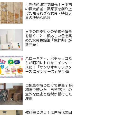
世界遺産決定で脚光！日本初
の巨大都城・藤原京を創り上
げた知られざる女帝・持統天
皇の凄絶な執念
日本の四季折々の植物や情景
を描くことに相応しい色を集
めた水彩色鉛筆『色辞典』が
新発売！
ハローキティ、ポチャッコた
ちが昭和レトロなコインケー
スに！「サンリオキャラクタ
ーズ コインケース」第２弾
自転車を持つだけで税金？ 昭
和まで続いた「自転車税」の
意外な歴史と脱税が横行した
理由
教科書と違う！江戸時代の田