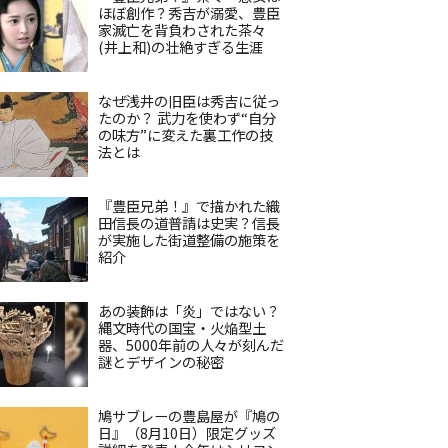
ほぼ創作？秀吉が溺愛、豊臣
家滅亡を背負わされた茶々
(井上和)の壮絶すぎる生涯
なぜ浅井の旧臣は秀吉に従っ
たのか？ 武力を使わず“自分
の味方”に変えた裏工作の技
法とは
『豊臣兄弟！』で描かれた織
田信長の道普請は史実？信長
が実施した街道整備の施策を
紹介
あの装飾は「炎」ではない？
縄文時代の国宝・火焔型土
器、5000年前の人々が刻んだ
謎とデザインの秘密
鳩サブレーの豊島屋が『鳩の
日』（8月10日）限定グッズ