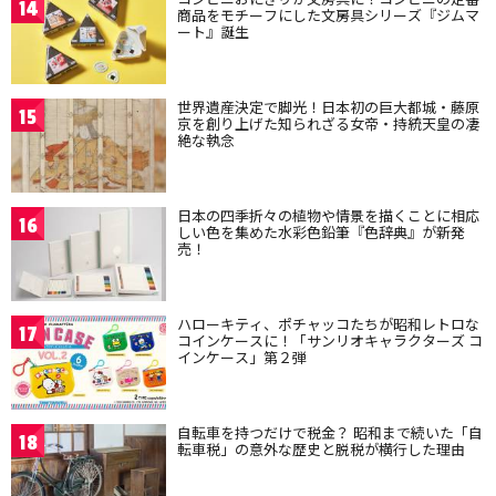
14
商品をモチーフにした文房具シリーズ『ジムマ
ート』誕生
世界遺産決定で脚光！日本初の巨大都城・藤原
15
京を創り上げた知られざる女帝・持統天皇の凄
絶な執念
日本の四季折々の植物や情景を描くことに相応
16
しい色を集めた水彩色鉛筆『色辞典』が新発
売！
ハローキティ、ポチャッコたちが昭和レトロな
17
コインケースに！「サンリオキャラクターズ コ
インケース」第２弾
自転車を持つだけで税金？ 昭和まで続いた「自
18
転車税」の意外な歴史と脱税が横行した理由