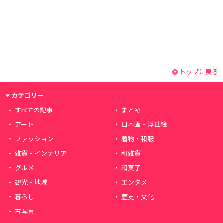
トップに戻る
カテゴリー
すべての記事
まとめ
アート
日本画・浮世絵
ファッション
着物・和服
雑貨・インテリア
和雑貨
グルメ
和菓子
観光・地域
エンタメ
暮らし
歴史・文化
古写真