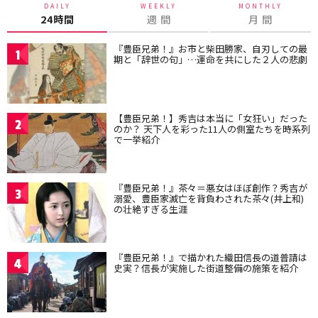
DAILY
WEEKLY
MONTHLY
24時間
週 間
月 間
『豊臣兄弟！』お市と柴田勝家、自刃しての最
1
期と「辞世の句」…運命を共にした２人の悲劇
【豊臣兄弟！】秀吉は本当に「女狂い」だった
2
のか？ 天下人を彩った11人の側室たちを時系列
で一挙紹介
『豊臣兄弟！』茶々＝悪女はほぼ創作？秀吉が
3
溺愛、豊臣家滅亡を背負わされた茶々(井上和)
の壮絶すぎる生涯
『豊臣兄弟！』で描かれた織田信長の道普請は
4
史実？信長が実施した街道整備の施策を紹介