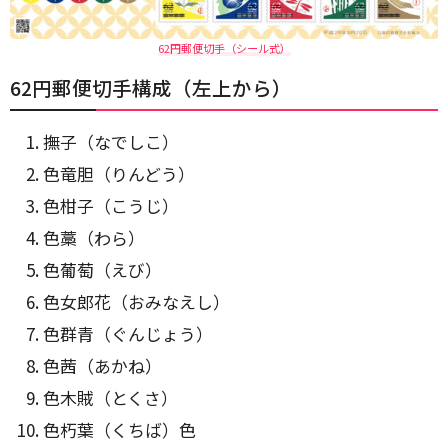
62円郵便切手（シール式）
62円郵便切手構成（左上から）
撫子（なでしこ）
色竜胆（りんどう）
色柑子（こうじ）
色藁（わら）
色葡萄（えび）
色女郎花（おみなえし）
色群青（ぐんじょう）
色茜（あかね）
色木賊（とくさ）
色朽葉（くちば）色