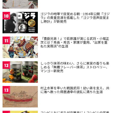
ゴジラの咆哮で目覚める朝…1954年公開『ゴジ
10
ラ』の貴重音源を搭載した「ゴジラ音声目覚ま
し時計」が新発売
『豊臣兄弟！』で萩原護が演じる武将・小堀正
11
次とは？秀長・秀吉・家康が重用、“出家を重
ねた実務派”の生涯
しっかり抹茶の味わい、さらに果実の香りも楽
12
しめる「無糖フレーバー抹茶」ストロベリー、
マンゴー新発売
村上水軍を率いた戦国武将！幼い弟を支え、共
13
に海へ散った得居通幸の波乱に満ちた生涯
コンビニおにぎりが文房具に！コンビニの定番