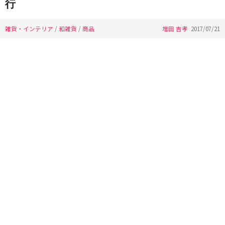
行
雑貨・インテリア
/
和雑貨
/
商品
増田 吉孝
2017/07/21