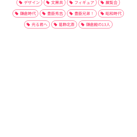
デザイン
文房具
フィギュア
展覧会
鎌倉時代
豊臣秀吉
豊臣兄弟！
昭和時代
光る君へ
葛飾北斎
鎌倉殿の13人