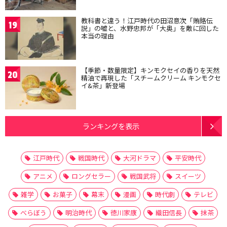
教科書と違う！江戸時代の田沼意次「賄賂伝
19
説」の嘘と、水野忠邦が「大奥」を敵に回した
本当の理由
【季節・数量限定】キンモクセイの香りを天然
20
精油で再現した「スチームクリーム キンモクセ
イ&茶」新登場
ランキングを表示
江戸時代
戦国時代
大河ドラマ
平安時代
アニメ
ロングセラー
戦国武将
スイーツ
雑学
お菓子
幕末
漫画
時代劇
テレビ
べらぼう
明治時代
徳川家康
織田信長
抹茶