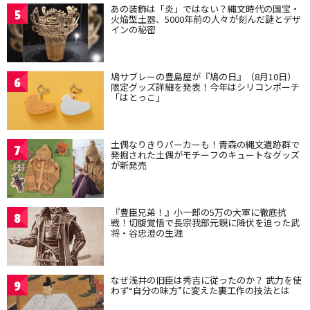
あの装飾は「炎」ではない？縄文時代の国宝・
5
火焔型土器、5000年前の人々が刻んだ謎とデザ
インの秘密
鳩サブレーの豊島屋が『鳩の日』（8月10日）
6
限定グッズ詳細を発表！今年はシリコンポーチ
「はとっこ」
土偶なりきりパーカーも！青森の縄文遺跡群で
7
発掘された土偶がモチーフのキュートなグッズ
が新発売
『豊臣兄弟！』小一郎の5万の大軍に徹底抗
8
戦！切腹覚悟で長宗我部元親に降伏を迫った武
将・谷忠澄の生涯
なぜ浅井の旧臣は秀吉に従ったのか？ 武力を使
9
わず“自分の味方”に変えた裏工作の技法とは