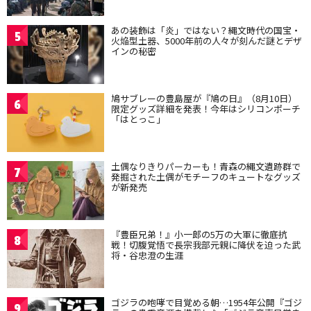
あの装飾は「炎」ではない？縄文時代の国宝・
5
火焔型土器、5000年前の人々が刻んだ謎とデザ
インの秘密
鳩サブレーの豊島屋が『鳩の日』（8月10日）
6
限定グッズ詳細を発表！今年はシリコンポーチ
「はとっこ」
土偶なりきりパーカーも！青森の縄文遺跡群で
7
発掘された土偶がモチーフのキュートなグッズ
が新発売
『豊臣兄弟！』小一郎の5万の大軍に徹底抗
8
戦！切腹覚悟で長宗我部元親に降伏を迫った武
将・谷忠澄の生涯
ゴジラの咆哮で目覚める朝…1954年公開『ゴジ
9