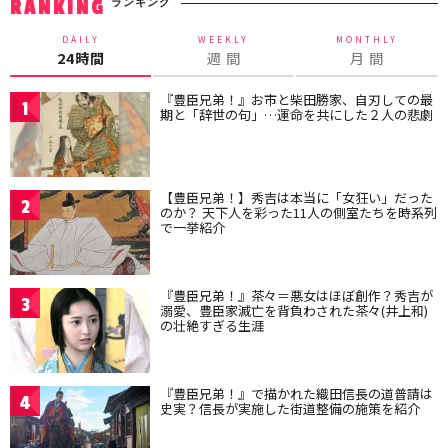
ランキング
RANKING
DAILY
WEEKLY
MONTHLY
24時間
週 間
月 間
『豊臣兄弟！』お市と柴田勝家、自刃しての最
1
期と「辞世の句」…運命を共にした２人の悲劇
【豊臣兄弟！】秀吉は本当に「女狂い」だった
2
のか？ 天下人を彩った11人の側室たちを時系列
で一挙紹介
『豊臣兄弟！』茶々＝悪女はほぼ創作？秀吉が
3
溺愛、豊臣家滅亡を背負わされた茶々(井上和)
の壮絶すぎる生涯
『豊臣兄弟！』で描かれた織田信長の道普請は
4
史実？信長が実施した街道整備の施策を紹介