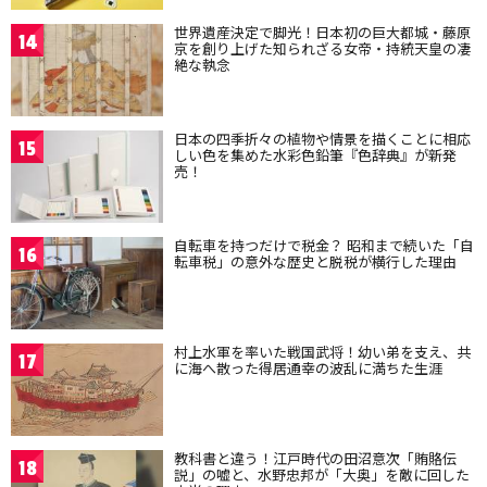
世界遺産決定で脚光！日本初の巨大都城・藤原
14
京を創り上げた知られざる女帝・持統天皇の凄
絶な執念
日本の四季折々の植物や情景を描くことに相応
15
しい色を集めた水彩色鉛筆『色辞典』が新発
売！
自転車を持つだけで税金？ 昭和まで続いた「自
16
転車税」の意外な歴史と脱税が横行した理由
村上水軍を率いた戦国武将！幼い弟を支え、共
17
に海へ散った得居通幸の波乱に満ちた生涯
教科書と違う！江戸時代の田沼意次「賄賂伝
18
説」の嘘と、水野忠邦が「大奥」を敵に回した