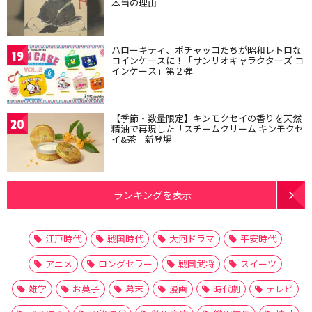
本当の理由
ハローキティ、ポチャッコたちが昭和レトロな
19
コインケースに！「サンリオキャラクターズ コ
インケース」第２弾
【季節・数量限定】キンモクセイの香りを天然
20
精油で再現した「スチームクリーム キンモクセ
イ&茶」新登場
ランキングを表示
江戸時代
戦国時代
大河ドラマ
平安時代
アニメ
ロングセラー
戦国武将
スイーツ
雑学
お菓子
幕末
漫画
時代劇
テレビ