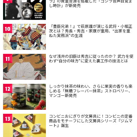
ラ』の貴重音源を搭載した「ゴジラ音声目覚ま
し時計」が新発売
『豊臣兄弟！』で萩原護が演じる武将・小堀正
10
次とは？秀長・秀吉・家康が重用、“出家を重
ねた実務派”の生涯
なぜ浅井の旧臣は秀吉に従ったのか？ 武力を使
11
わず“自分の味方”に変えた裏工作の技法とは
しっかり抹茶の味わい、さらに果実の香りも楽
12
しめる「無糖フレーバー抹茶」ストロベリー、
マンゴー新発売
コンビニおにぎりが文房具に！コンビニの定番
13
商品をモチーフにした文房具シリーズ『ジムマ
ート』誕生