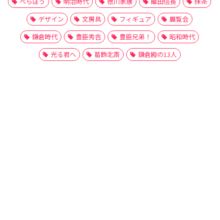
べらぼう
明治時代
徳川家康
織田信長
抹茶
デザイン
文房具
フィギュア
展覧会
鎌倉時代
豊臣秀吉
豊臣兄弟！
昭和時代
光る君へ
葛飾北斎
鎌倉殿の13人