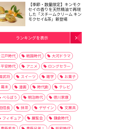
【季節・数量限定】キンモク
セイの香りを天然精油で再現
した「スチームクリーム キン
モクセイ&茶」新登場
ランキングを表示
江戸時代
戦国時代
大河ドラマ
平安時代
アニメ
ロングセラー
国武将
スイーツ
雑学
お菓子
幕末
漫画
時代劇
テレビ
べらぼう
明治時代
徳川家康
田信長
抹茶
デザイン
文房具
フィギュア
展覧会
鎌倉時代
豊臣秀吉
豊臣兄弟！
昭和時代