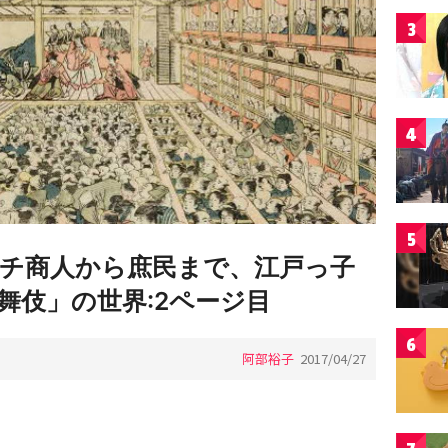
3
4
5
チ商人から庶民まで、江戸っ子
舞伎」の世界:2ページ目
6
阿部裕子
2017/04/27