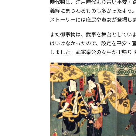
時代物
は、江戸時代より古い平安・
義経にまつわるものも多かったよう
ストーリーには庶民や遊女が登場し
また
御家物
は、武家を舞台としてい
はいけなかったので、設定を平安・
しました。武家奉公の女中が里帰り