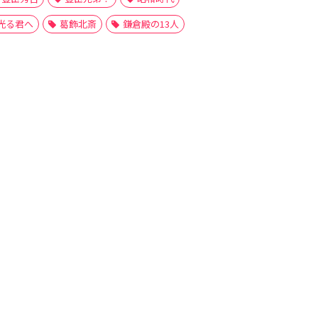
光る君へ
葛飾北斎
鎌倉殿の13人