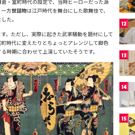
鎌倉・室町時代の設定で、当時ヒーローだった源
。一方
世話物
は江戸時代を舞台にした歌舞伎で、
ました。
12
ます。ただし、実際に起きた武家騒動を題材にして
室町時代に変えたりとちょっとアレンジして脚色
する時期に合わせて上演していたそうです。
13
14
15