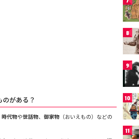
7
8
9
10
ものがある？
、
時代物
や
世話物
、
御家物
（おいえもの）などの
11