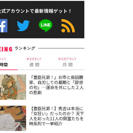
公式アカウントで最新情報ゲット！
ランキング
KING
ILY
WEEKLY
MONTHLY
4時間
週 間
月 間
『豊臣兄弟！』お市と柴田勝
家、自刃しての最期と「辞世
の句」…運命を共にした２人
の悲劇
【豊臣兄弟！】秀吉は本当に
「女狂い」だったのか？ 天下
人を彩った11人の側室たちを
時系列で一挙紹介