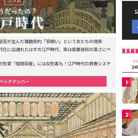
生活苦が生んだ複数契約「安囲い」という女たちの現実
代化に出遅れたはずの江戸時代、実は産業技術の高さにペ
RAN
DA
の性愛「陰間茶屋」には女性客も！江戸時代の買春システ
2
バックナンバー
1
2