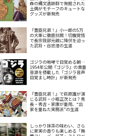
森の縄文遺跡群で発掘された
土偶がモチーフのキュートな
グッズが新発売
『豊臣兄弟！』小一郎の5万
の大軍に徹底抗戦！切腹覚悟
で長宗我部元親に降伏を迫っ
た武将・谷忠澄の生涯
ゴジラの咆哮で目覚める朝…
1954年公開『ゴジラ』の貴重
音源を搭載した「ゴジラ音声
目覚まし時計」が新発売
『豊臣兄弟！』で萩原護が演
じる武将・小堀正次とは？秀
長・秀吉・家康が重用、“出
家を重ねた実務派”の生涯
しっかり抹茶の味わい、さら
に果実の香りも楽しめる「無
糖フレーバー抹茶」ストロベ