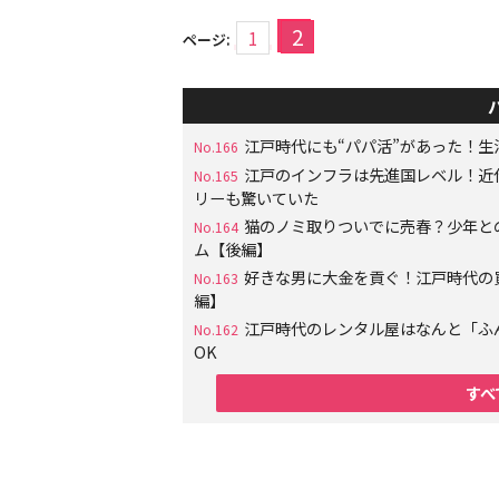
2
1
ページ:
江戸時代にも“パパ活”があった！
No.166
江戸のインフラは先進国レベル！近
No.165
リーも驚いていた
猫のノミ取りついでに売春？少年と
No.164
ム【後編】
好きな男に大金を貢ぐ！江戸時代の
No.163
編】
江戸時代のレンタル屋はなんと「ふ
No.162
OK
すべ