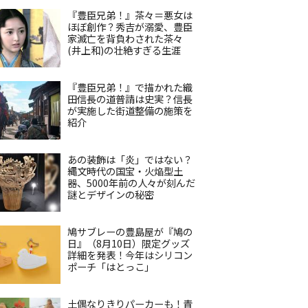
『豊臣兄弟！』茶々＝悪女は
ほぼ創作？秀吉が溺愛、豊臣
家滅亡を背負わされた茶々
(井上和)の壮絶すぎる生涯
『豊臣兄弟！』で描かれた織
田信長の道普請は史実？信長
が実施した街道整備の施策を
紹介
あの装飾は「炎」ではない？
縄文時代の国宝・火焔型土
器、5000年前の人々が刻んだ
謎とデザインの秘密
鳩サブレーの豊島屋が『鳩の
日』（8月10日）限定グッズ
詳細を発表！今年はシリコン
ポーチ「はとっこ」
土偶なりきりパーカーも！青