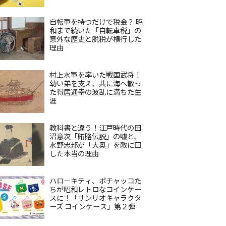
自転車を持つだけで税金？ 昭
和まで続いた「自転車税」の
意外な歴史と脱税が横行した
理由
村上水軍を率いた戦国武将！
幼い弟を支え、共に海へ散っ
た得居通幸の波乱に満ちた生
涯
教科書と違う！江戸時代の田
沼意次「賄賂伝説」の嘘と、
水野忠邦が「大奥」を敵に回
した本当の理由
ハローキティ、ポチャッコた
ちが昭和レトロなコインケー
スに！「サンリオキャラクタ
ーズ コインケース」第２弾