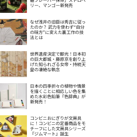
リー、マンゴー新発売
なぜ浅井の旧臣は秀吉に従っ
たのか？ 武力を使わず“自分
の味方”に変えた裏工作の技
法とは
世界遺産決定で脚光！日本初
の巨大都城・藤原京を創り上
げた知られざる女帝・持統天
皇の凄絶な執念
日本の四季折々の植物や情景
を描くことに相応しい色を集
めた水彩色鉛筆『色辞典』が
新発売！
コンビニおにぎりが文房具
に！コンビニの定番商品をモ
チーフにした文房具シリーズ
『ジムマート』誕生