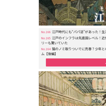
江戸時代にも“パパ活”があった！
No.166
江戸のインフラは先進国レベル！近
No.165
リーも驚いていた
猫のノミ取りついでに売春？少年と
No.164
ム【後編】