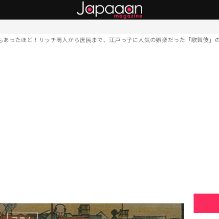
もあったほど！リッチ商人から庶民まで、江戸っ子に人気の娯楽だった「歌舞伎」