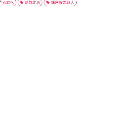
光る君へ
葛飾北斎
鎌倉殿の13人