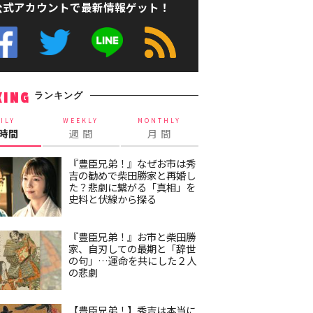
公式アカウントで最新情報ゲット！
ランキング
KING
ILY
WEEKLY
MONTHLY
4時間
週 間
月 間
『豊臣兄弟！』なぜお市は秀
吉の勧めで柴田勝家と再婚し
た？悲劇に繋がる「真相」を
史料と伏線から探る
『豊臣兄弟！』お市と柴田勝
家、自刃しての最期と「辞世
の句」…運命を共にした２人
の悲劇
【豊臣兄弟！】秀吉は本当に