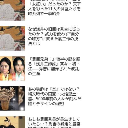
「女狂い」だったのか？ 天下
人を彩った11人の側室たちを
時系列で一挙紹介
なぜ浅井の旧臣は秀吉に従っ
たのか？ 武力を使わず“自分
の味方”に変えた裏工作の技
法とは
『豊臣兄弟！』後半の鍵を握
る「浅井三姉妹」茶々・初・
江——秀吉に翻弄された波乱
の生涯
あの装飾は「炎」ではない？
縄文時代の国宝・火焔型土
器、5000年前の人々が刻んだ
謎とデザインの秘密
もしも豊臣秀長が長生きして
いたら…？秀吉の暴走と豊臣