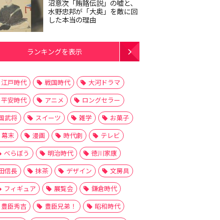
沼意次「賄賂伝説」の嘘と、
水野忠邦が「大奥」を敵に回
した本当の理由
ランキングを表示
江戸時代
戦国時代
大河ドラマ
平安時代
アニメ
ロングセラー
国武将
スイーツ
雑学
お菓子
幕末
漫画
時代劇
テレビ
べらぼう
明治時代
徳川家康
田信長
抹茶
デザイン
文房具
フィギュア
展覧会
鎌倉時代
豊臣秀吉
豊臣兄弟！
昭和時代