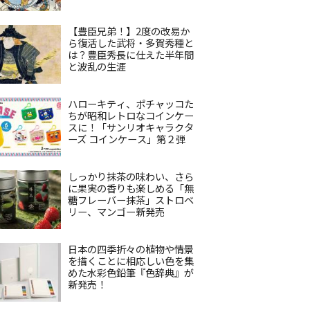
【豊臣兄弟！】2度の改易か
ら復活した武将・多賀秀種と
は？豊臣秀長に仕えた半年間
と波乱の生涯
ハローキティ、ポチャッコた
ちが昭和レトロなコインケー
スに！「サンリオキャラクタ
ーズ コインケース」第２弾
しっかり抹茶の味わい、さら
に果実の香りも楽しめる「無
糖フレーバー抹茶」ストロベ
リー、マンゴー新発売
日本の四季折々の植物や情景
を描くことに相応しい色を集
めた水彩色鉛筆『色辞典』が
新発売！