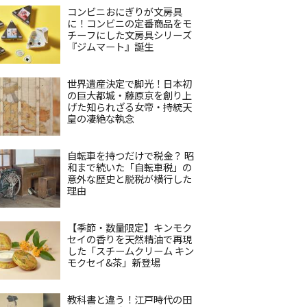
コンビニおにぎりが文房具
に！コンビニの定番商品をモ
チーフにした文房具シリーズ
『ジムマート』誕生
世界遺産決定で脚光！日本初
の巨大都城・藤原京を創り上
げた知られざる女帝・持統天
皇の凄絶な執念
自転車を持つだけで税金？ 昭
和まで続いた「自転車税」の
意外な歴史と脱税が横行した
理由
【季節・数量限定】キンモク
セイの香りを天然精油で再現
した「スチームクリーム キン
モクセイ&茶」新登場
教科書と違う！江戸時代の田