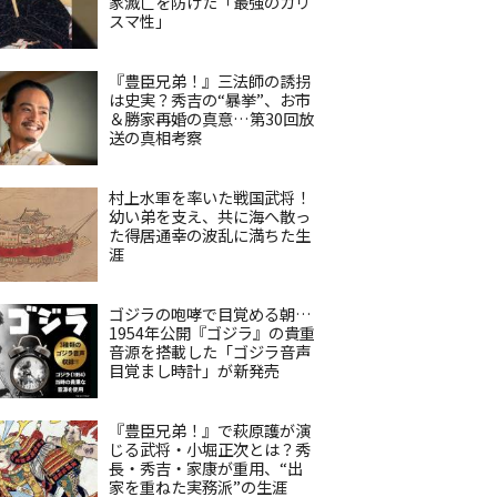
家滅亡を防げた「最強のカリ
スマ性」
『豊臣兄弟！』三法師の誘拐
は史実？秀吉の“暴挙”、お市
＆勝家再婚の真意…第30回放
送の真相考察
村上水軍を率いた戦国武将！
幼い弟を支え、共に海へ散っ
た得居通幸の波乱に満ちた生
涯
ゴジラの咆哮で目覚める朝…
1954年公開『ゴジラ』の貴重
音源を搭載した「ゴジラ音声
目覚まし時計」が新発売
『豊臣兄弟！』で萩原護が演
じる武将・小堀正次とは？秀
長・秀吉・家康が重用、“出
家を重ねた実務派”の生涯