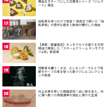
16
商品をモチーフにした文房具シリーズ『ジムマ
ート』誕生
自転車を持つだけで税金？ 昭和まで続いた「自
17
転車税」の意外な歴史と脱税が横行した理由
【季節・数量限定】キンモクセイの香りを天然
18
精油で再現した「スチームクリーム キンモクセ
イ&茶」新登場
怪獣革を纏う！ダダ、エレキング…ウルトラ怪
19
獣モチーフの革を使った新アパレルコレクショ
ンが発表
村上水軍を率いた戦国武将！幼い弟を支え、共
20
に海へ散った得居通幸の波乱に満ちた生涯