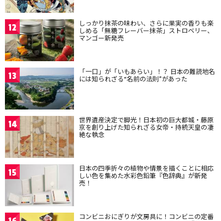
しっかり抹茶の味わい、さらに果実の香りも楽
12
しめる「無糖フレーバー抹茶」ストロベリー、
マンゴー新発売
「一口」が「いもあらい」！？ 日本の難読地名
13
には知られざる“名前の法則”があった
世界遺産決定で脚光！日本初の巨大都城・藤原
14
京を創り上げた知られざる女帝・持統天皇の凄
絶な執念
日本の四季折々の植物や情景を描くことに相応
15
しい色を集めた水彩色鉛筆『色辞典』が新発
売！
コンビニおにぎりが文房具に！コンビニの定番