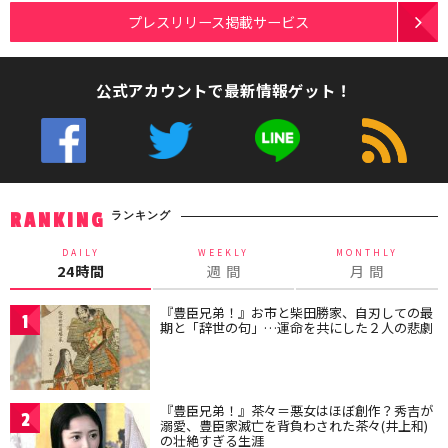
プレスリリース掲載サービス
公式アカウントで最新情報ゲット！
ランキング
RANKING
DAILY
WEEKLY
MONTHLY
24時間
週 間
月 間
『豊臣兄弟！』お市と柴田勝家、自刃しての最
1
期と「辞世の句」…運命を共にした２人の悲劇
『豊臣兄弟！』茶々＝悪女はほぼ創作？秀吉が
2
溺愛、豊臣家滅亡を背負わされた茶々(井上和)
の壮絶すぎる生涯