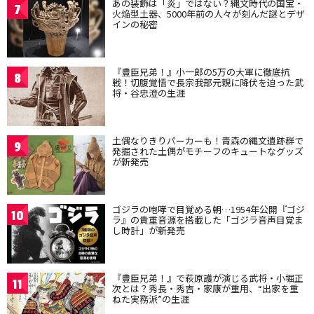
あの装飾は「炎」ではない？縄文時代の国宝・
7
火焔型土器、5000年前の人々が刻んだ謎とデザ
インの秘密
『豊臣兄弟！』小一郎の5万の大軍に徹底抗
8
戦！切腹覚悟で長宗我部元親に降伏を迫った武
将・谷忠澄の生涯
土偶なりきりパーカーも！青森の縄文遺跡群で
9
発掘された土偶がモチーフのキュートなグッズ
が新発売
ゴジラの咆哮で目覚める朝…1954年公開『ゴジ
10
ラ』の貴重音源を搭載した「ゴジラ音声目覚ま
し時計」が新発売
『豊臣兄弟！』で萩原護が演じる武将・小堀正
11
次とは？秀長・秀吉・家康が重用、“出家を重
ねた実務派”の生涯