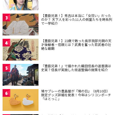
【豊臣兄弟！】秀吉は本当に「女狂い」だった
3
のか？ 天下人を彩った11人の側室たちを時系列
で一挙紹介
【豊臣兄弟！】22歳で散った長宗我部元親の天
4
才後継者・信親とは？武勇を奮った若武者の壮
絶な最期
『豊臣兄弟！』で描かれた織田信長の道普請は
5
史実？信長が実施した街道整備の施策を紹介
鳩サブレーの豊島屋が『鳩の日』（8月10日）
6
限定グッズ詳細を発表！今年はシリコンポーチ
「はとっこ」