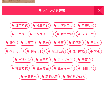
ランキングを表示
江戸時代
戦国時代
大河ドラマ
平安時代
アニメ
ロングセラー
戦国武将
スイーツ
雑学
お菓子
幕末
漫画
時代劇
テレビ
べらぼう
明治時代
織田信長
徳川家康
抹茶
デザイン
文房具
フィギュア
展覧会
鎌倉時代
豊臣秀吉
豊臣兄弟！
昭和時代
光る君へ
葛飾北斎
鎌倉殿の13人