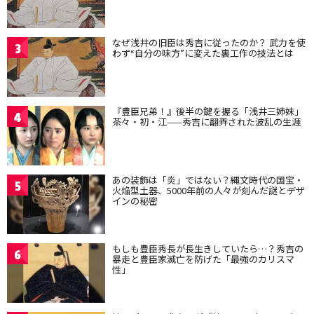
なぜ浅井の旧臣は秀吉に従ったのか？ 武力を使
3
わず“自分の味方”に変えた裏工作の技法とは
『豊臣兄弟！』後半の鍵を握る「浅井三姉妹」
4
茶々・初・江——秀吉に翻弄された波乱の生涯
あの装飾は「炎」ではない？縄文時代の国宝・
5
火焔型土器、5000年前の人々が刻んだ謎とデザ
インの秘密
もしも豊臣秀長が長生きしていたら…？秀吉の
6
暴走と豊臣家滅亡を防げた「最強のカリスマ
性」