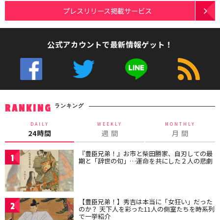
プレスリリース掲載サービス
公式アカウントで最新情報ゲット！
ランキング
RANKING
DAILY
WEEKLY
MONTHLY
24時間
週 間
月 間
『豊臣兄弟！』お市と柴田勝家、自刃しての最
1
期と「辞世の句」…運命を共にした２人の悲劇
【豊臣兄弟！】秀吉は本当に「女狂い」だった
2
のか？ 天下人を彩った11人の側室たちを時系列
で一挙紹介