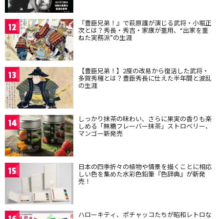
『豊臣兄弟！』で萩原護が演じる武将・小堀正
12
次とは？秀長・秀吉・家康が重用、“出家を重
ねた実務派”の生涯
【豊臣兄弟！】2度の改易から復活した武将・
13
多賀秀種とは？豊臣秀長に仕えた半年間と波乱
の生涯
しっかり抹茶の味わい、さらに果実の香りも楽
14
しめる「無糖フレーバー抹茶」ストロベリー、
マンゴー新発売
日本の四季折々の植物や情景を描くことに相応
15
しい色を集めた水彩色鉛筆『色辞典』が新発
売！
ハローキティ、ポチャッコたちが昭和レトロな