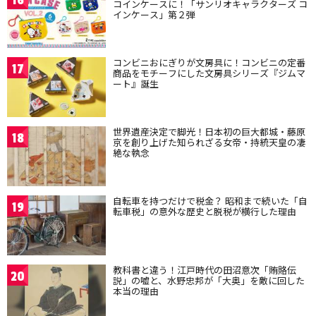
16
コインケースに！「サンリオキャラクターズ コ
インケース」第２弾
コンビニおにぎりが文房具に！コンビニの定番
17
商品をモチーフにした文房具シリーズ『ジムマ
ート』誕生
世界遺産決定で脚光！日本初の巨大都城・藤原
18
京を創り上げた知られざる女帝・持統天皇の凄
絶な執念
自転車を持つだけで税金？ 昭和まで続いた「自
19
転車税」の意外な歴史と脱税が横行した理由
教科書と違う！江戸時代の田沼意次「賄賂伝
20
説」の嘘と、水野忠邦が「大奥」を敵に回した
本当の理由