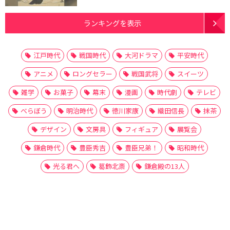
ランキングを表示
江戸時代
戦国時代
大河ドラマ
平安時代
アニメ
ロングセラー
戦国武将
スイーツ
雑学
お菓子
幕末
漫画
時代劇
テレビ
べらぼう
明治時代
徳川家康
織田信長
抹茶
デザイン
文房具
フィギュア
展覧会
鎌倉時代
豊臣秀吉
豊臣兄弟！
昭和時代
光る君へ
葛飾北斎
鎌倉殿の13人