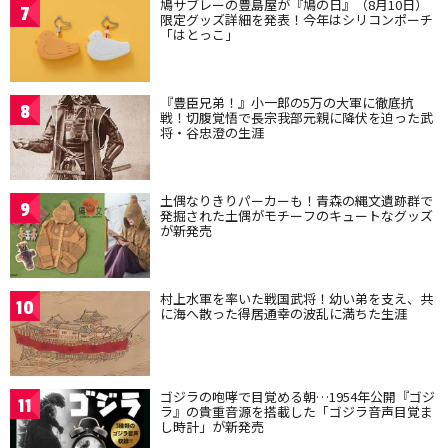
鳩サブレーの豊島屋が『鳩の日』（8月10日）
7
限定グッズ詳細を発表！今年はシリコンポーチ
「はとっこ」
『豊臣兄弟！』小一郎の5万の大軍に徹底抗
8
戦！切腹覚悟で長宗我部元親に降伏を迫った武
将・谷忠澄の生涯
土偶なりきりパーカーも！青森の縄文遺跡群で
9
発掘された土偶がモチーフのキュートなグッズ
が新発売
村上水軍を率いた戦国武将！幼い弟を支え、共
10
に海へ散った得居通幸の波乱に満ちた生涯
ゴジラの咆哮で目覚める朝…1954年公開『ゴジ
11
ラ』の貴重音源を搭載した「ゴジラ音声目覚ま
し時計」が新発売