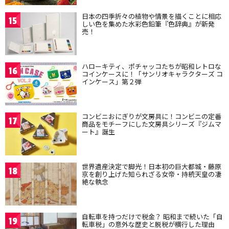
日本の四季折々の植物や情景を描くことに相応
15
しい色を集めた水彩色鉛筆『色辞典』が新発
売！
ハローキティ、ポチャッコたちが昭和レトロな
16
コインケースに！「サンリオキャラクターズ コ
インケース」第２弾
コンビニおにぎりが文房具に！コンビニの定番
17
商品をモチーフにした文房具シリーズ『ジムマ
ート』誕生
世界遺産決定で脚光！日本初の巨大都城・藤原
18
京を創り上げた知られざる女帝・持統天皇の凄
絶な執念
自転車を持つだけで税金？ 昭和まで続いた「自
19
転車税」の意外な歴史と脱税が横行した理由