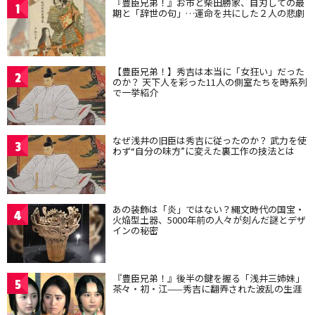
『豊臣兄弟！』お市と柴田勝家、自刃しての最
1
期と「辞世の句」…運命を共にした２人の悲劇
【豊臣兄弟！】秀吉は本当に「女狂い」だった
2
のか？ 天下人を彩った11人の側室たちを時系列
で一挙紹介
なぜ浅井の旧臣は秀吉に従ったのか？ 武力を使
3
わず“自分の味方”に変えた裏工作の技法とは
あの装飾は「炎」ではない？縄文時代の国宝・
4
火焔型土器、5000年前の人々が刻んだ謎とデザ
インの秘密
『豊臣兄弟！』後半の鍵を握る「浅井三姉妹」
5
茶々・初・江——秀吉に翻弄された波乱の生涯