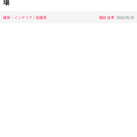
場
雑貨・インテリア
/
和雑貨
増田 吉孝
2016/05/20