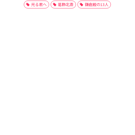
光る君へ
葛飾北斎
鎌倉殿の13人