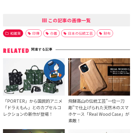
この記事の画像一覧
和雑貨
印傳
巾着
日本の伝統工芸
財布
関連する記事
RELATED
「PORTER」から国民的アニメ
飛騨高山の伝統工芸”一位一刀
「ドラえもん」とのカプセルコ
彫”で仕上げられた天然木のスマ
レクションの新作が登場！
ホケース「Real Wood Case」が
素敵！