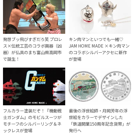
発想ブッ飛びすぎだろ笑 プロレ
キン肉マンといつでも一緒♡
ス×伝統工芸のコラボ興器（凶
JAM HOME MADE ×キン肉マン
器）が仏具のまち富山県高岡市
のコラボシルバーアクセに新作
で誕生！
が登場
フルカラー塗装だぞ！『機動戦
最後の浮世絵師・月岡芳年の浮
士ガンダム』のモビルスーツが
世絵をカラーでデザインした
モチーフのシルバーリング＆ネ
「鉄道開業150周年記念貨幣」が
ックレスが登場
発行へ