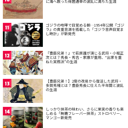
に海へ散った得居通幸の波乱に満ちた生涯
ゴジラの咆哮で目覚める朝…1954年公開『ゴジ
11
ラ』の貴重音源を搭載した「ゴジラ音声目覚ま
し時計」が新発売
『豊臣兄弟！』で萩原護が演じる武将・小堀正
12
次とは？秀長・秀吉・家康が重用、“出家を重
ねた実務派”の生涯
【豊臣兄弟！】2度の改易から復活した武将・
13
多賀秀種とは？豊臣秀長に仕えた半年間と波乱
の生涯
しっかり抹茶の味わい、さらに果実の香りも楽
14
しめる「無糖フレーバー抹茶」ストロベリー、
マンゴー新発売