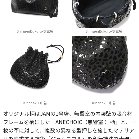
ShingenBukuro-信玄袋
ShingenBukuro-信玄袋
Kinchaku-巾着
Kinchaku-巾着
オリジナル柄はJAMの1号店、無響室の内装壁の吸音材
フレームを柄にした「ANECHOIC（無響室 ）柄」と、一
枚の革に対して、複数の異なる型押しを施したマテリア
ルを追求する技術「ジャムニマル」を印伝技法で表現し