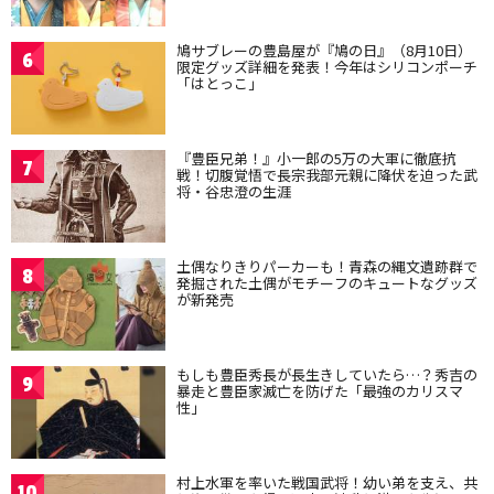
鳩サブレーの豊島屋が『鳩の日』（8月10日）
6
限定グッズ詳細を発表！今年はシリコンポーチ
「はとっこ」
『豊臣兄弟！』小一郎の5万の大軍に徹底抗
7
戦！切腹覚悟で長宗我部元親に降伏を迫った武
将・谷忠澄の生涯
土偶なりきりパーカーも！青森の縄文遺跡群で
8
発掘された土偶がモチーフのキュートなグッズ
が新発売
もしも豊臣秀長が長生きしていたら…？秀吉の
9
暴走と豊臣家滅亡を防げた「最強のカリスマ
性」
村上水軍を率いた戦国武将！幼い弟を支え、共
10