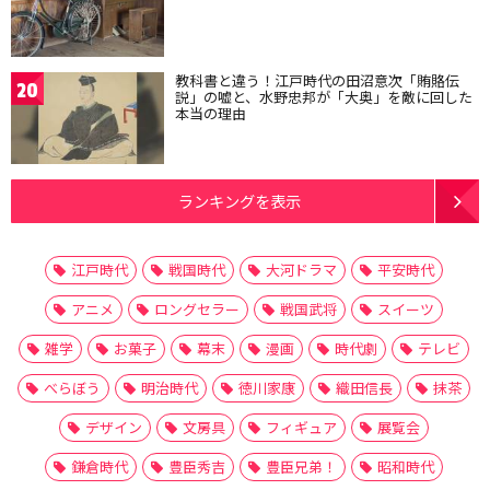
教科書と違う！江戸時代の田沼意次「賄賂伝
20
説」の嘘と、水野忠邦が「大奥」を敵に回した
本当の理由
ランキングを表示
江戸時代
戦国時代
大河ドラマ
平安時代
アニメ
ロングセラー
戦国武将
スイーツ
雑学
お菓子
幕末
漫画
時代劇
テレビ
べらぼう
明治時代
徳川家康
織田信長
抹茶
デザイン
文房具
フィギュア
展覧会
鎌倉時代
豊臣秀吉
豊臣兄弟！
昭和時代