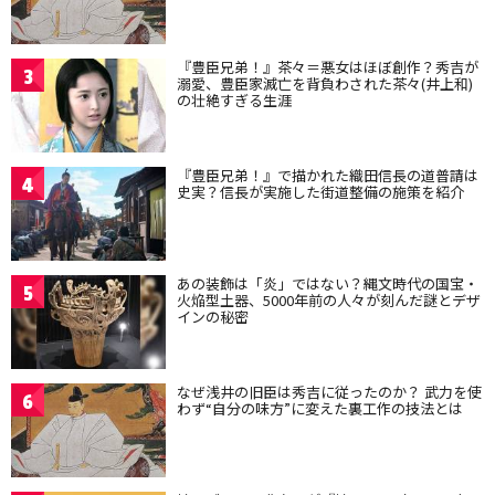
『豊臣兄弟！』茶々＝悪女はほぼ創作？秀吉が
3
溺愛、豊臣家滅亡を背負わされた茶々(井上和)
の壮絶すぎる生涯
『豊臣兄弟！』で描かれた織田信長の道普請は
4
史実？信長が実施した街道整備の施策を紹介
あの装飾は「炎」ではない？縄文時代の国宝・
5
火焔型土器、5000年前の人々が刻んだ謎とデザ
インの秘密
なぜ浅井の旧臣は秀吉に従ったのか？ 武力を使
6
わず“自分の味方”に変えた裏工作の技法とは