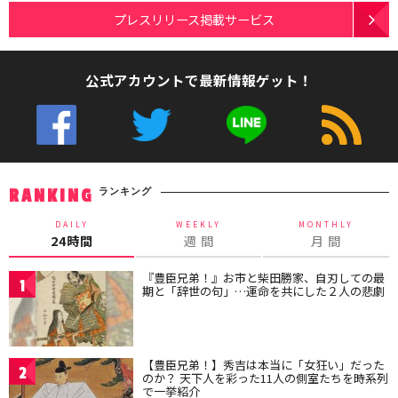
プレスリリース掲載サービス
公式アカウントで最新情報ゲット！
ランキング
RANKING
DAILY
WEEKLY
MONTHLY
24時間
週 間
月 間
『豊臣兄弟！』お市と柴田勝家、自刃しての最
1
期と「辞世の句」…運命を共にした２人の悲劇
【豊臣兄弟！】秀吉は本当に「女狂い」だった
2
のか？ 天下人を彩った11人の側室たちを時系列
で一挙紹介