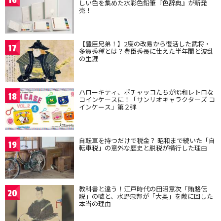
16
しい色を集めた水彩色鉛筆『色辞典』が新発
売！
【豊臣兄弟！】2度の改易から復活した武将・
17
多賀秀種とは？豊臣秀長に仕えた半年間と波乱
の生涯
ハローキティ、ポチャッコたちが昭和レトロな
18
コインケースに！「サンリオキャラクターズ コ
インケース」第２弾
自転車を持つだけで税金？ 昭和まで続いた「自
19
転車税」の意外な歴史と脱税が横行した理由
教科書と違う！江戸時代の田沼意次「賄賂伝
20
説」の嘘と、水野忠邦が「大奥」を敵に回した
本当の理由