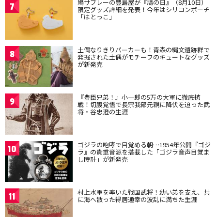
鳩サブレーの豊島屋が『鳩の日』（8月10日）
7
限定グッズ詳細を発表！今年はシリコンポーチ
「はとっこ」
土偶なりきりパーカーも！青森の縄文遺跡群で
8
発掘された土偶がモチーフのキュートなグッズ
が新発売
『豊臣兄弟！』小一郎の5万の大軍に徹底抗
9
戦！切腹覚悟で長宗我部元親に降伏を迫った武
将・谷忠澄の生涯
ゴジラの咆哮で目覚める朝…1954年公開『ゴジ
10
ラ』の貴重音源を搭載した「ゴジラ音声目覚ま
し時計」が新発売
村上水軍を率いた戦国武将！幼い弟を支え、共
11
に海へ散った得居通幸の波乱に満ちた生涯