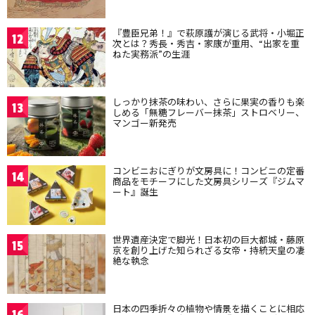
『豊臣兄弟！』で萩原護が演じる武将・小堀正
12
次とは？秀長・秀吉・家康が重用、“出家を重
ねた実務派”の生涯
しっかり抹茶の味わい、さらに果実の香りも楽
13
しめる「無糖フレーバー抹茶」ストロベリー、
マンゴー新発売
コンビニおにぎりが文房具に！コンビニの定番
14
商品をモチーフにした文房具シリーズ『ジムマ
ート』誕生
世界遺産決定で脚光！日本初の巨大都城・藤原
15
京を創り上げた知られざる女帝・持統天皇の凄
絶な執念
日本の四季折々の植物や情景を描くことに相応