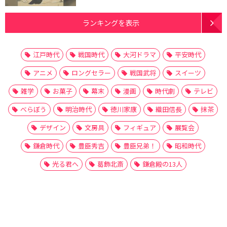
ランキングを表示
江戸時代
戦国時代
大河ドラマ
平安時代
アニメ
ロングセラー
戦国武将
スイーツ
雑学
お菓子
幕末
漫画
時代劇
テレビ
べらぼう
明治時代
徳川家康
織田信長
抹茶
デザイン
文房具
フィギュア
展覧会
鎌倉時代
豊臣秀吉
豊臣兄弟！
昭和時代
光る君へ
葛飾北斎
鎌倉殿の13人