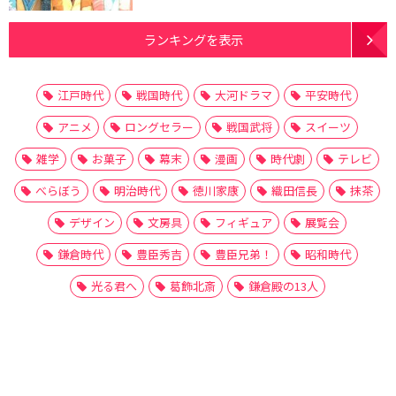
ランキングを表示
江戸時代
戦国時代
大河ドラマ
平安時代
アニメ
ロングセラー
戦国武将
スイーツ
雑学
お菓子
幕末
漫画
時代劇
テレビ
べらぼう
明治時代
徳川家康
織田信長
抹茶
デザイン
文房具
フィギュア
展覧会
鎌倉時代
豊臣秀吉
豊臣兄弟！
昭和時代
光る君へ
葛飾北斎
鎌倉殿の13人