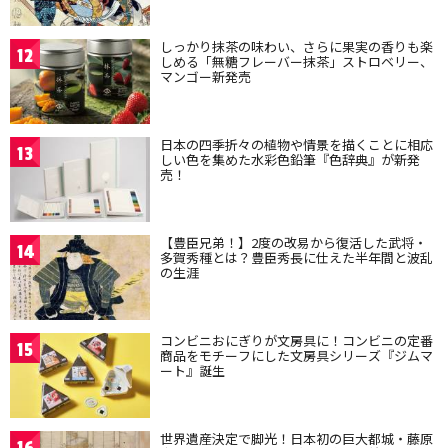
しっかり抹茶の味わい、さらに果実の香りも楽
12
しめる「無糖フレーバー抹茶」ストロベリー、
マンゴー新発売
日本の四季折々の植物や情景を描くことに相応
13
しい色を集めた水彩色鉛筆『色辞典』が新発
売！
【豊臣兄弟！】2度の改易から復活した武将・
14
多賀秀種とは？豊臣秀長に仕えた半年間と波乱
の生涯
コンビニおにぎりが文房具に！コンビニの定番
15
商品をモチーフにした文房具シリーズ『ジムマ
ート』誕生
世界遺産決定で脚光！日本初の巨大都城・藤原