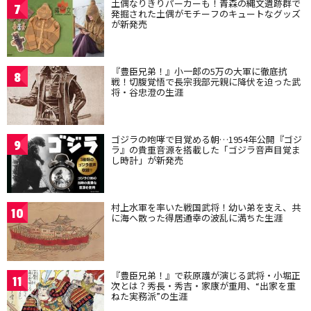
土偶なりきりパーカーも！青森の縄文遺跡群で
7
発掘された土偶がモチーフのキュートなグッズ
が新発売
『豊臣兄弟！』小一郎の5万の大軍に徹底抗
8
戦！切腹覚悟で長宗我部元親に降伏を迫った武
将・谷忠澄の生涯
ゴジラの咆哮で目覚める朝…1954年公開『ゴジ
9
ラ』の貴重音源を搭載した「ゴジラ音声目覚ま
し時計」が新発売
村上水軍を率いた戦国武将！幼い弟を支え、共
10
に海へ散った得居通幸の波乱に満ちた生涯
『豊臣兄弟！』で萩原護が演じる武将・小堀正
11
次とは？秀長・秀吉・家康が重用、“出家を重
ねた実務派”の生涯