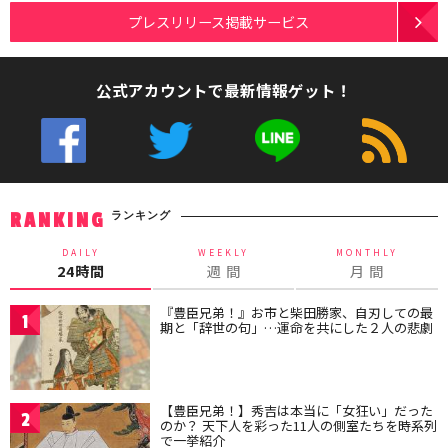
プレスリリース掲載サービス
公式アカウントで最新情報ゲット！
ランキング
RANKING
DAILY
WEEKLY
MONTHLY
24時間
週 間
月 間
『豊臣兄弟！』お市と柴田勝家、自刃しての最
1
期と「辞世の句」…運命を共にした２人の悲劇
【豊臣兄弟！】秀吉は本当に「女狂い」だった
2
のか？ 天下人を彩った11人の側室たちを時系列
で一挙紹介