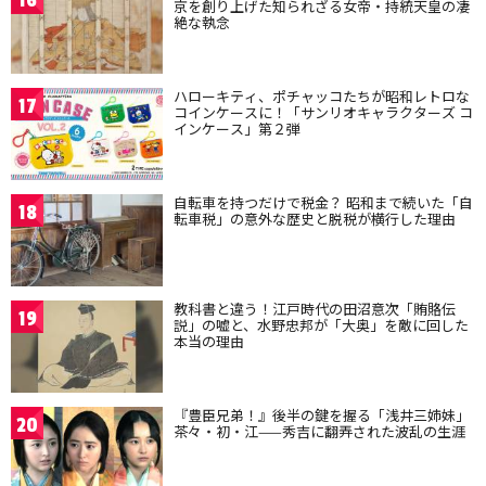
16
京を創り上げた知られざる女帝・持統天皇の凄
絶な執念
ハローキティ、ポチャッコたちが昭和レトロな
17
コインケースに！「サンリオキャラクターズ コ
インケース」第２弾
自転車を持つだけで税金？ 昭和まで続いた「自
18
転車税」の意外な歴史と脱税が横行した理由
教科書と違う！江戸時代の田沼意次「賄賂伝
19
説」の嘘と、水野忠邦が「大奥」を敵に回した
本当の理由
『豊臣兄弟！』後半の鍵を握る「浅井三姉妹」
20
茶々・初・江——秀吉に翻弄された波乱の生涯