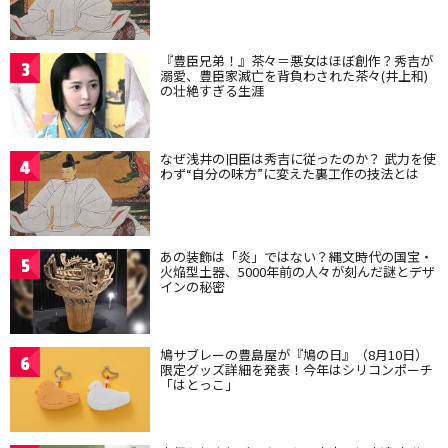
『豊臣兄弟！』茶々＝悪女はほぼ創作？秀吉が
3
溺愛、豊臣家滅亡を背負わされた茶々(井上和)
の壮絶すぎる生涯
なぜ浅井の旧臣は秀吉に従ったのか？ 武力を使
4
わず“自分の味方”に変えた裏工作の技法とは
あの装飾は「炎」ではない？縄文時代の国宝・
5
火焔型土器、5000年前の人々が刻んだ謎とデザ
インの秘密
鳩サブレーの豊島屋が『鳩の日』（8月10日）
6
限定グッズ詳細を発表！今年はシリコンポーチ
「はとっこ」