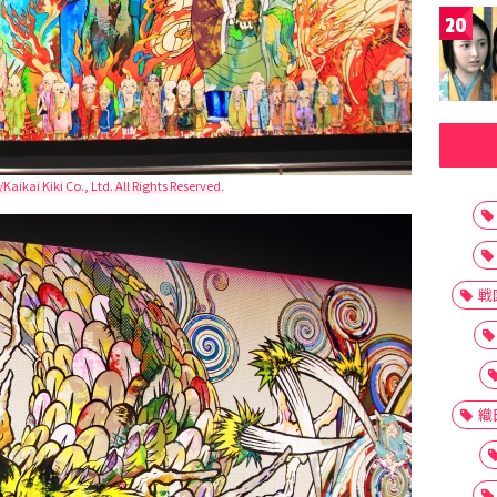
20
kai Kiki Co., Ltd. All Rights Reserved.
戦
織