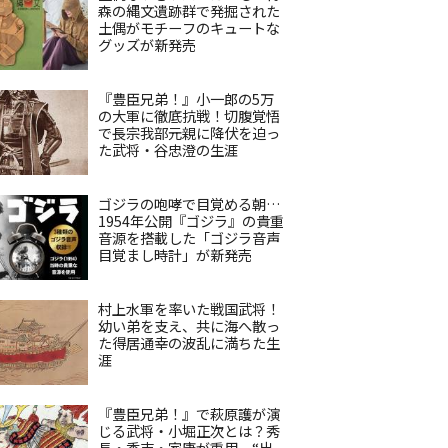
森の縄文遺跡群で発掘された
土偶がモチーフのキュートな
グッズが新発売
『豊臣兄弟！』小一郎の5万
の大軍に徹底抗戦！切腹覚悟
で長宗我部元親に降伏を迫っ
た武将・谷忠澄の生涯
ゴジラの咆哮で目覚める朝…
1954年公開『ゴジラ』の貴重
音源を搭載した「ゴジラ音声
目覚まし時計」が新発売
村上水軍を率いた戦国武将！
幼い弟を支え、共に海へ散っ
た得居通幸の波乱に満ちた生
涯
『豊臣兄弟！』で萩原護が演
じる武将・小堀正次とは？秀
長・秀吉・家康が重用、“出