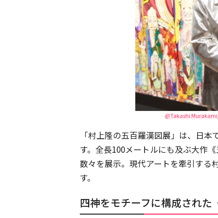
@Takashi Murakami/Kai
「村上隆の五百羅漢図展」は、日本で
す。全長100メートルにも及ぶ大作
数々を展示。現代アートを牽引する
す。
四神をモチーフに構成された