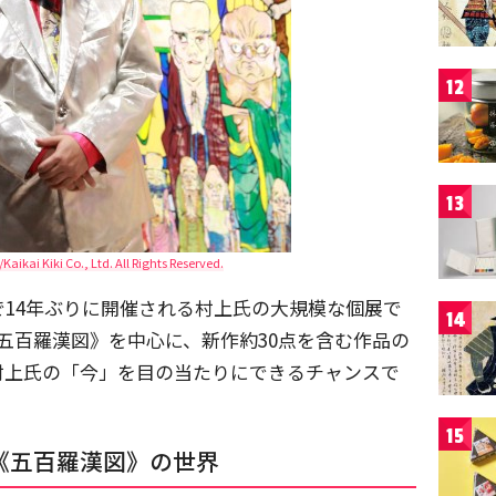
12
13
kai Kiki Co., Ltd. All Rights Reserved.
14年ぶりに開催される村上氏の大規模な個展で
14
《五百羅漢図》を中心に、新作約30点を含む作品の
村上氏の「今」を目の当たりにできるチャンスで
15
《五百羅漢図》の世界