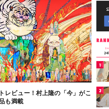
RAN
DA
2
1
2
トレビュー！村上隆の「今」がこ
品も満載