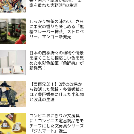
家を重ねた実務派”の生涯
しっかり抹茶の味わい、さら
に果実の香りも楽しめる「無
糖フレーバー抹茶」ストロベ
リー、マンゴー新発売
日本の四季折々の植物や情景
を描くことに相応しい色を集
めた水彩色鉛筆『色辞典』が
新発売！
【豊臣兄弟！】2度の改易か
ら復活した武将・多賀秀種と
は？豊臣秀長に仕えた半年間
と波乱の生涯
コンビニおにぎりが文房具
に！コンビニの定番商品をモ
チーフにした文房具シリーズ
『ジムマート』誕生