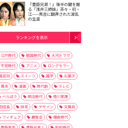
『豊臣兄弟！』後半の鍵を握
る「浅井三姉妹」茶々・初・
江——秀吉に翻弄された波乱
の生涯
ランキングを表示
江戸時代
戦国時代
大河ドラマ
平安時代
アニメ
ロングセラー
国武将
スイーツ
雑学
お菓子
幕末
漫画
時代劇
テレビ
べらぼう
明治時代
徳川家康
田信長
抹茶
デザイン
文房具
フィギュア
展覧会
鎌倉時代
豊臣秀吉
豊臣兄弟！
昭和時代