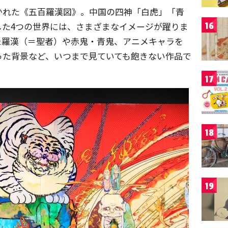
かれた《五百羅漢図》。中国の四神「白虎」「青
した4つの世界には、さまざまなイメージが躍りま
16
た羅漢（＝聖者）や赤鬼・青鬼、アニメキャラを
った背景など、いつまで見ていても飽きない作品で
17
18
19