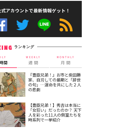
公式アカウントで最新情報ゲット！
ランキング
KING
ILY
WEEKLY
MONTHLY
4時間
週 間
月 間
『豊臣兄弟！』お市と柴田勝
家、自刃しての最期と「辞世
の句」…運命を共にした２人
の悲劇
【豊臣兄弟！】秀吉は本当に
「女狂い」だったのか？ 天下
人を彩った11人の側室たちを
時系列で一挙紹介