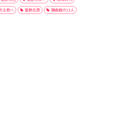
光る君へ
葛飾北斎
鎌倉殿の13人