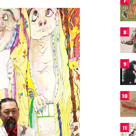
7
8
9
10
11