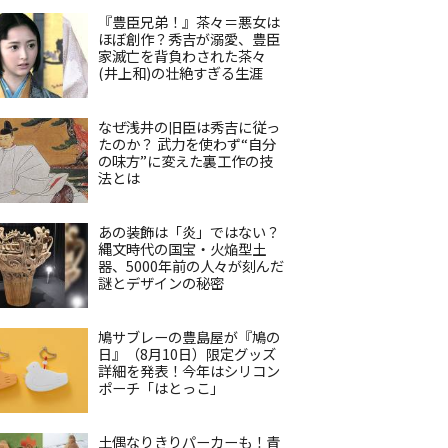
『豊臣兄弟！』茶々＝悪女は
ほぼ創作？秀吉が溺愛、豊臣
家滅亡を背負わされた茶々
(井上和)の壮絶すぎる生涯
なぜ浅井の旧臣は秀吉に従っ
たのか？ 武力を使わず“自分
の味方”に変えた裏工作の技
法とは
あの装飾は「炎」ではない？
縄文時代の国宝・火焔型土
器、5000年前の人々が刻んだ
謎とデザインの秘密
鳩サブレーの豊島屋が『鳩の
日』（8月10日）限定グッズ
詳細を発表！今年はシリコン
ポーチ「はとっこ」
土偶なりきりパーカーも！青