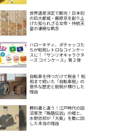
世界遺産決定で脚光！日本初
の巨大都城・藤原京を創り上
げた知られざる女帝・持統天
皇の凄絶な執念
ハローキティ、ポチャッコた
ちが昭和レトロなコインケー
スに！「サンリオキャラクタ
ーズ コインケース」第２弾
自転車を持つだけで税金？ 昭
和まで続いた「自転車税」の
意外な歴史と脱税が横行した
理由
教科書と違う！江戸時代の田
沼意次「賄賂伝説」の嘘と、
水野忠邦が「大奥」を敵に回
した本当の理由