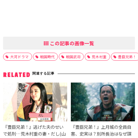
この記事の画像一覧
大河ドラマ
戦国時代
戦国武将
荒木村重
豊臣兄弟！
関連する記事
RELATED
『豊臣兄弟！』逃げた夫のせい
『豊臣兄弟！』上月城の全員自
で処刑…荒木村重の妻・だし(山
害、史実は？別所長治はなぜ謀