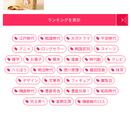
ランキングを表示
江戸時代
戦国時代
大河ドラマ
平安時代
アニメ
ロングセラー
戦国武将
スイーツ
雑学
お菓子
幕末
漫画
時代劇
テレビ
べらぼう
明治時代
徳川家康
織田信長
抹茶
デザイン
文房具
フィギュア
展覧会
鎌倉時代
豊臣秀吉
豊臣兄弟！
昭和時代
光る君へ
葛飾北斎
鎌倉殿の13人