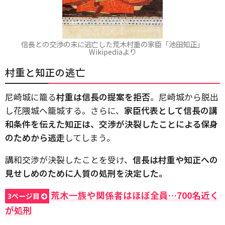
信長との交渉の末に逃亡した荒木村重の家臣「池田知正」
Wikipediaより
村重と知正の逃亡
尼崎城に籠る
村重は信長の提案を拒否
。尼崎城から脱出
し花隈城へ籠城する。さらに、
家臣代表として信長の講
和条件を伝えた知正は、交渉が決裂したことによる保身
のためから逃走
してしまう。
講和交渉が決裂したことを受け、
信長は村重や知正への
見せしめのために人質の処刑を決定した。
荒木一族や関係者はほぼ全員…700名近く
3ページ目
が処刑