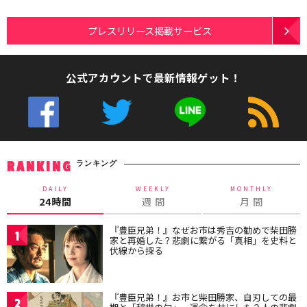
プレスリリース掲載サービス
公式アカウントで最新情報ゲット！
ランキング
RANKING
DAILY
WEEKLY
MONTHLY
24時間
週 間
月 間
『豊臣兄弟！』なぜお市は秀吉の勧めで柴田勝
1
家と再婚した？悲劇に繋がる「真相」を史料と
伏線から探る
『豊臣兄弟！』お市と柴田勝家、自刃しての最
2