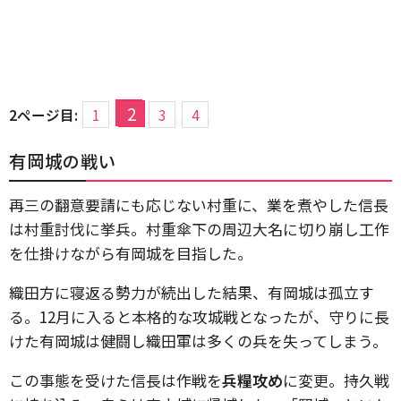
2
2ページ目:
1
3
4
有岡城の戦い
再三の翻意要請にも応じない村重に、業を煮やした信長
は村重討伐に挙兵。村重傘下の周辺大名に切り崩し工作
を仕掛けながら有岡城を目指した。
織田方に寝返る勢力が続出した結果、有岡城は孤立す
る。12月に入ると本格的な攻城戦となったが、守りに長
けた有岡城は健闘し織田軍は多くの兵を失ってしまう。
この事態を受けた信長は作戦を
兵糧攻め
に変更。持久戦