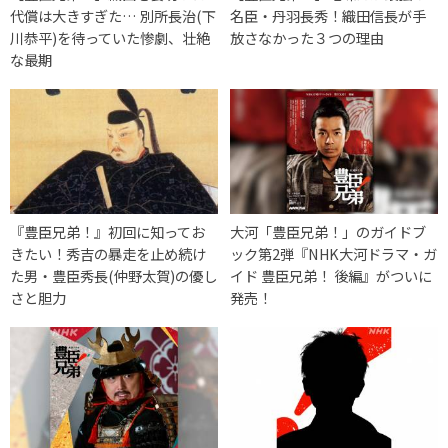
代償は大きすぎた… 別所長治(下
名臣・丹羽長秀！織田信長が手
川恭平)を待っていた惨劇、壮絶
放さなかった３つの理由
な最期
『豊臣兄弟！』初回に知ってお
大河「豊臣兄弟！」のガイドブ
きたい！秀吉の暴走を止め続け
ック第2弾『NHK大河ドラマ・ガ
た男・豊臣秀長(仲野太賀)の優し
イド 豊臣兄弟！ 後編』がついに
さと胆力
発売！