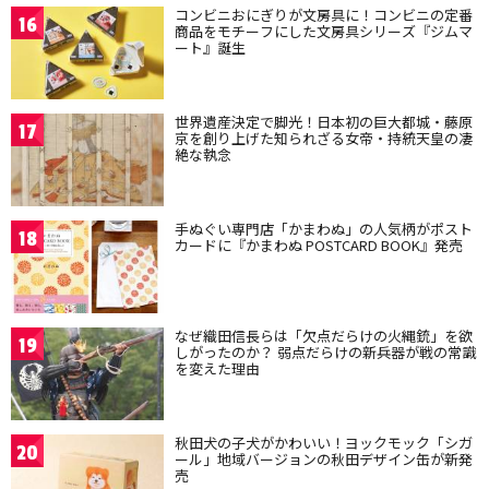
コンビニおにぎりが文房具に！コンビニの定番
16
商品をモチーフにした文房具シリーズ『ジムマ
ート』誕生
世界遺産決定で脚光！日本初の巨大都城・藤原
17
京を創り上げた知られざる女帝・持統天皇の凄
絶な執念
手ぬぐい専門店「かまわぬ」の人気柄がポスト
18
カードに『かまわぬ POSTCARD BOOK』発売
なぜ織田信長らは「欠点だらけの火縄銃」を欲
19
しがったのか？ 弱点だらけの新兵器が戦の常識
を変えた理由
秋田犬の子犬がかわいい！ヨックモック「シガ
20
ール」地域バージョンの秋田デザイン缶が新発
売