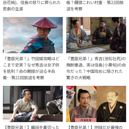
谷花純)、信長の怒りに葬られた
叛？饅頭こわい村重…第22回放
悲劇の生涯
送を考察
『豊臣兄弟！』竹田城攻略はど
『豊臣兄弟！』秀吉(池松壮亮)の
こまで史実？なぜ秀吉は女子供
無断撤退、実は信長(小栗旬)の命
を処刑？命の期限が迫る半兵
令だった？中国攻めに隠された
衛…第21回放送を考察
驚きの大戦略
【豊臣兄弟！】織田を裏切った
【豊臣兄弟！】地味だが最強の