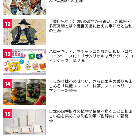
ねた実務派”の生涯
【豊臣兄弟！】2度の改易から復活した武将・
12
多賀秀種とは？豊臣秀長に仕えた半年間と波乱
の生涯
ハローキティ、ポチャッコたちが昭和レトロな
13
コインケースに！「サンリオキャラクターズ コ
インケース」第２弾
しっかり抹茶の味わい、さらに果実の香りも楽
14
しめる「無糖フレーバー抹茶」ストロベリー、
マンゴー新発売
日本の四季折々の植物や情景を描くことに相応
15
しい色を集めた水彩色鉛筆『色辞典』が新発
売！