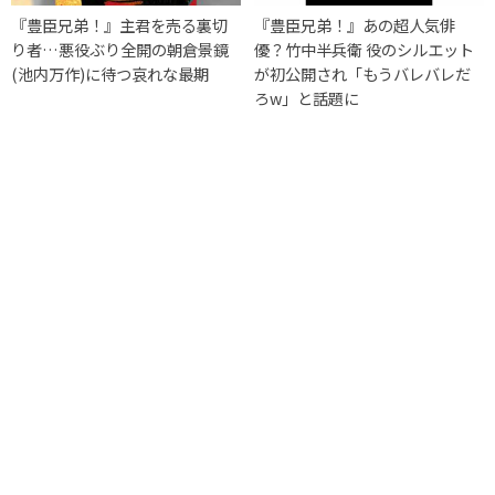
『豊臣兄弟！』主君を売る裏切
『豊臣兄弟！』あの超人気俳
り者…悪役ぶり全開の朝倉景鏡
優？竹中半兵衛 役のシルエット
(池内万作)に待つ哀れな最期
が初公開され「もうバレバレだ
ろw」と話題に