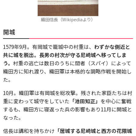
織田信長（Wikipediaより）
開城
1579年9月。有岡城で籠城中の村重は、
わずかな側近と
共に城を脱出。長男の村次が守る尼崎城へ移ってしま
う。
村重の逃亡は数日のうちに間者（スパイ）によって
織田方に知れ渡り、織田軍は本格的な調略作戦を開始し
た。
10月。織田軍は有岡城を総攻撃。残された家臣たちは村
重に変わって城守をしていた
「池田知正」
を中心に奮戦
するも、織田方に寝返った兵の影響もあり11月に開城と
なった。
信長は講和を持ちかけ
「居城する尼崎城と西方の花隈城