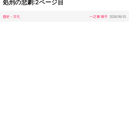
処刑の悲劇:2ページ目
歴史・文化
一之瀬 陽平
2026/06/01