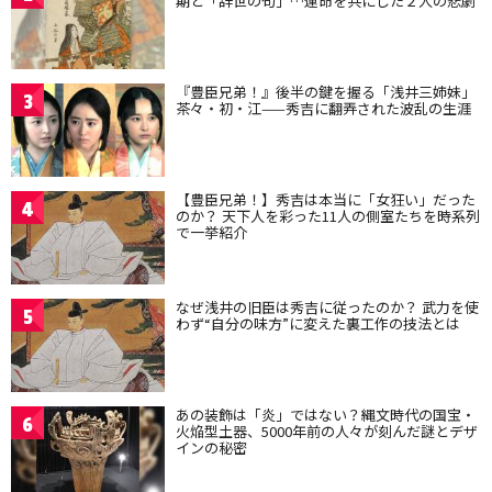
期と「辞世の句」…運命を共にした２人の悲劇
『豊臣兄弟！』後半の鍵を握る「浅井三姉妹」
3
茶々・初・江——秀吉に翻弄された波乱の生涯
【豊臣兄弟！】秀吉は本当に「女狂い」だった
4
のか？ 天下人を彩った11人の側室たちを時系列
で一挙紹介
なぜ浅井の旧臣は秀吉に従ったのか？ 武力を使
5
わず“自分の味方”に変えた裏工作の技法とは
あの装飾は「炎」ではない？縄文時代の国宝・
6
火焔型土器、5000年前の人々が刻んだ謎とデザ
インの秘密