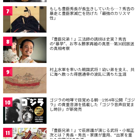
もしも豊臣秀長が長生きしていたら…？秀吉の
7
暴走と豊臣家滅亡を防げた「最強のカリスマ
性」
『豊臣兄弟！』三法師の誘拐は史実？秀吉
8
の“暴挙”、お市＆勝家再婚の真意…第30回放送
の真相考察
村上水軍を率いた戦国武将！幼い弟を支え、共
9
に海へ散った得居通幸の波乱に満ちた生涯
ゴジラの咆哮で目覚める朝…1954年公開『ゴジ
10
ラ』の貴重音源を搭載した「ゴジラ音声目覚ま
し時計」が新発売
『豊臣兄弟！』で萩原護が演じる武将・小堀正
11
次とは？秀長・秀吉・家康が重用、“出家を重