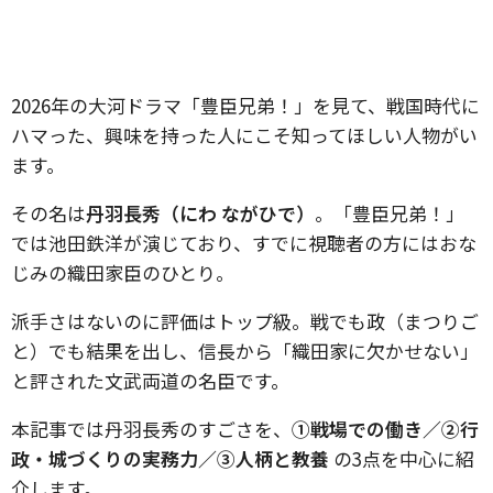
2026年の大河ドラマ「豊臣兄弟！」を見て、戦国時代に
ハマった、興味を持った人にこそ知ってほしい人物がい
ます。
その名は
丹羽長秀（にわ ながひで）
。「豊臣兄弟！」
では池田鉄洋が演じており、すでに視聴者の方にはおな
じみの織田家臣のひとり。
派手さはないのに評価はトップ級。戦でも政（まつりご
と）でも結果を出し、信長から「織田家に欠かせない」
と評された文武両道の名臣です。
本記事では丹羽長秀のすごさを、
①戦場での働き／
②行
政・城づくりの実務力／
③人柄と教養
の3点を中心に紹
介します。