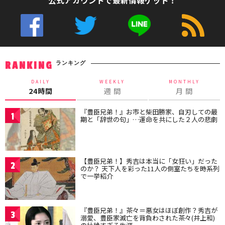
公式アカウントで最新情報ゲット！
ランキング
RANKING
DAILY
WEEKLY
MONTHLY
24時間
週 間
月 間
『豊臣兄弟！』お市と柴田勝家、自刃しての最
1
期と「辞世の句」…運命を共にした２人の悲劇
【豊臣兄弟！】秀吉は本当に「女狂い」だった
2
のか？ 天下人を彩った11人の側室たちを時系列
で一挙紹介
『豊臣兄弟！』茶々＝悪女はほぼ創作？秀吉が
3
溺愛、豊臣家滅亡を背負わされた茶々(井上和)