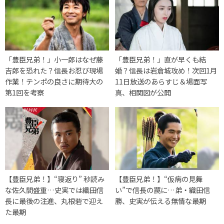
「豊臣兄弟！」小一郎はなぜ藤
「豊臣兄弟！」直が早くも結
吉郎を恐れた？信長お忍び現場
婚？信長は岩倉城攻め！次回1月
作業！テンポの良さに期待大の
11日放送のあらすじ＆場面写
第1回を考察
真、相関図が公開
【豊臣兄弟！】“寝返り” 秒読み
【豊臣兄弟！】“仮病の見舞
な佐久間盛重…史実では織田信
い”で信長の罠に…弟・織田信
長に最後の注進、丸根砦で迎え
勝、史実が伝える無情な最期
た最期