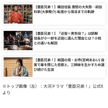
【豊臣兄弟！】織田信長 激怒の大失態…前田
利家(大東駿介) 転落から復活までの軌跡
【豊臣兄弟！】「近習＝男色役？」は誤解
信長が小一郎を近習に選んだ理由とは？小姓
との違いも解説
【豊臣兄弟！】戦国の母・お市(宮﨑あおい) 自
害で幕を閉じた悲劇と、三姉妹を生かすため選
び続けた生涯
※トップ画像（左）：大河ドラマ「豊臣兄弟！」公式X
より