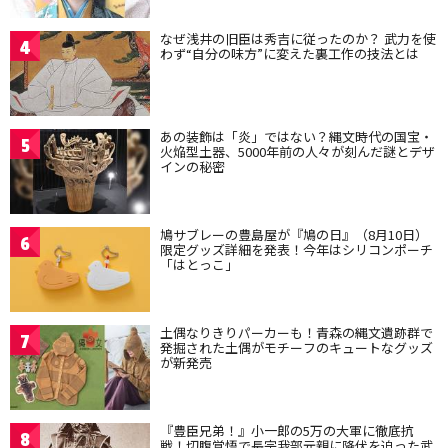
なぜ浅井の旧臣は秀吉に従ったのか？ 武力を使
4
わず“自分の味方”に変えた裏工作の技法とは
あの装飾は「炎」ではない？縄文時代の国宝・
5
火焔型土器、5000年前の人々が刻んだ謎とデザ
インの秘密
鳩サブレーの豊島屋が『鳩の日』（8月10日）
6
限定グッズ詳細を発表！今年はシリコンポーチ
「はとっこ」
土偶なりきりパーカーも！青森の縄文遺跡群で
7
発掘された土偶がモチーフのキュートなグッズ
が新発売
『豊臣兄弟！』小一郎の5万の大軍に徹底抗
8
戦！切腹覚悟で長宗我部元親に降伏を迫った武