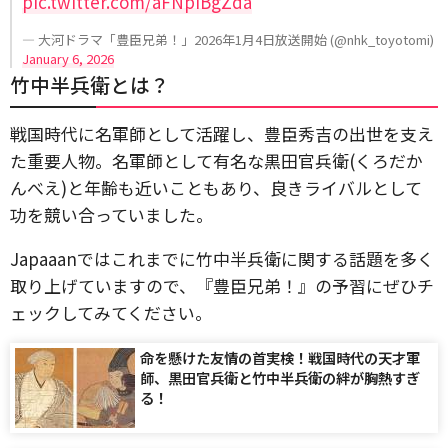
pic.twitter.com/aFNpiBgZda
— 大河ドラマ「豊臣兄弟！」2026年1月4日放送開始 (@nhk_toyotomi)
January 6, 2026
竹中半兵衛とは？
戦国時代に名軍師として活躍し、豊臣秀吉の出世を支え
た重要人物。名軍師として有名な黒田官兵衛(くろだか
んべえ)と年齢も近いこともあり、良きライバルとして
功を競い合っていました。
Japaaanではこれまでに竹中半兵衛に関する話題を多く
取り上げていますので、『豊臣兄弟！』の予習にぜひチ
ェックしてみてください。
命を懸けた友情の首実検！戦国時代の天才軍
師、黒田官兵衛と竹中半兵衛の絆が胸熱すぎ
る！