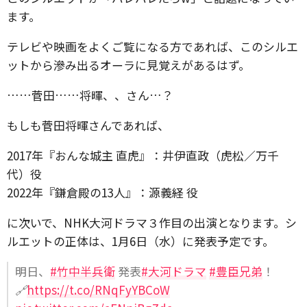
ます。
テレビや映画をよくご覧になる方であれば、このシルエ
ットから滲み出るオーラに見覚えがあるはず。
……菅田……将暉、、さん…？
もしも菅田将暉さんであれば、
2017年『おんな城主 直虎』：井伊直政（虎松／万千
代）役
2022年『鎌倉殿の13人』：源義経 役
に次いで、NHK大河ドラマ３作目の出演となります。シ
ルエットの正体は、1月6日（水）に発表予定です。
明日、
#竹中半兵衛
発表
#大河ドラマ
#豊臣兄弟
！
🔗
https://t.co/RNqFyYBCoW