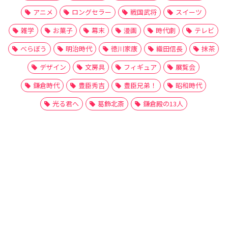
アニメ
ロングセラー
戦国武将
スイーツ
雑学
お菓子
幕末
漫画
時代劇
テレビ
べらぼう
明治時代
徳川家康
織田信長
抹茶
デザイン
文房具
フィギュア
展覧会
鎌倉時代
豊臣秀吉
豊臣兄弟！
昭和時代
光る君へ
葛飾北斎
鎌倉殿の13人