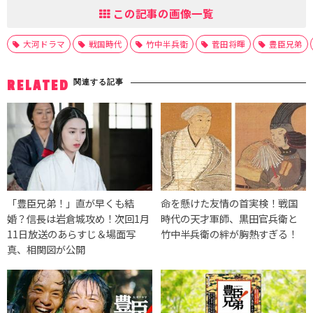
この記事の画像一覧
大河ドラマ
戦国時代
竹中半兵衛
菅田将暉
豊臣兄弟
関連する記事
RELATED
「豊臣兄弟！」直が早くも結
命を懸けた友情の首実検！戦国
婚？信長は岩倉城攻め！次回1月
時代の天才軍師、黒田官兵衛と
11日放送のあらすじ＆場面写
竹中半兵衛の絆が胸熱すぎる！
真、相関図が公開