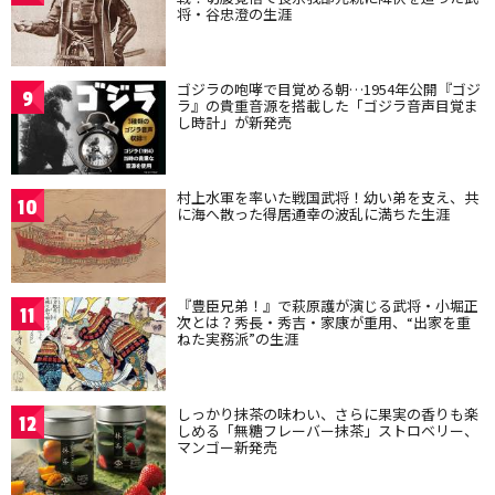
将・谷忠澄の生涯
ゴジラの咆哮で目覚める朝…1954年公開『ゴジ
9
ラ』の貴重音源を搭載した「ゴジラ音声目覚ま
し時計」が新発売
村上水軍を率いた戦国武将！幼い弟を支え、共
10
に海へ散った得居通幸の波乱に満ちた生涯
『豊臣兄弟！』で萩原護が演じる武将・小堀正
11
次とは？秀長・秀吉・家康が重用、“出家を重
ねた実務派”の生涯
しっかり抹茶の味わい、さらに果実の香りも楽
12
しめる「無糖フレーバー抹茶」ストロベリー、
マンゴー新発売