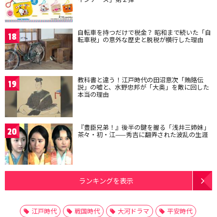
自転車を持つだけで税金？ 昭和まで続いた「自
18
転車税」の意外な歴史と脱税が横行した理由
教科書と違う！江戸時代の田沼意次「賄賂伝
19
説」の嘘と、水野忠邦が「大奥」を敵に回した
本当の理由
『豊臣兄弟！』後半の鍵を握る「浅井三姉妹」
20
茶々・初・江——秀吉に翻弄された波乱の生涯
ランキングを表示
江戸時代
戦国時代
大河ドラマ
平安時代