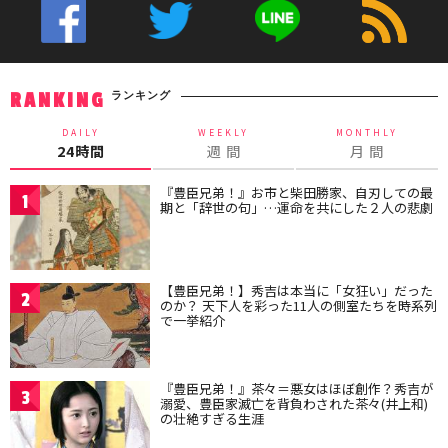
ランキング
RANKING
DAILY
WEEKLY
MONTHLY
24時間
週 間
月 間
『豊臣兄弟！』お市と柴田勝家、自刃しての最
1
期と「辞世の句」…運命を共にした２人の悲劇
【豊臣兄弟！】秀吉は本当に「女狂い」だった
2
のか？ 天下人を彩った11人の側室たちを時系列
で一挙紹介
『豊臣兄弟！』茶々＝悪女はほぼ創作？秀吉が
3
溺愛、豊臣家滅亡を背負わされた茶々(井上和)
の壮絶すぎる生涯