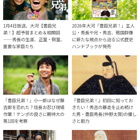
1月4日放送、大河【豊臣兄
2026年大河「豊臣兄弟！」主人
弟！】超予習まとめ＆相関図
公・秀長や兄・秀吉、戦国群像
——秀長の生涯、正室・側室、
に新たな視点から迫る公式歴史
重要な家臣たち
ハンドブックが発売
「豊臣兄弟！」小一郎はなぜ藤
『豊臣兄弟！』初回に知ってお
吉郎を恐れた？信長お忍び現場
きたい！秀吉の暴走を止め続け
作業！テンポの良さに期待大の
た男・豊臣秀長(仲野太賀)の優し
第1回を考察
さと胆力