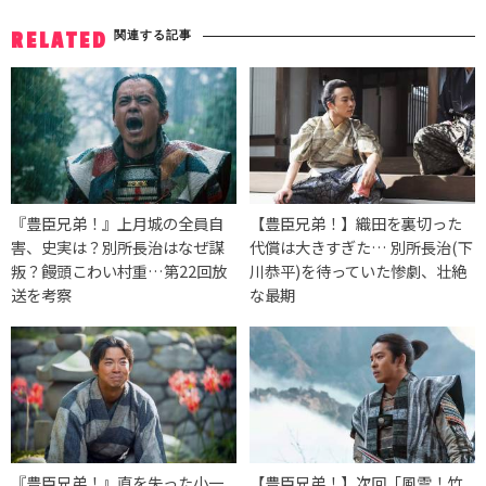
関連する記事
RELATED
『豊臣兄弟！』上月城の全員自
【豊臣兄弟！】織田を裏切った
害、史実は？別所長治はなぜ謀
代償は大きすぎた… 別所長治(下
叛？饅頭こわい村重…第22回放
川恭平)を待っていた惨劇、壮絶
送を考察
な最期
『豊臣兄弟！』直を失った小一
【豊臣兄弟！】次回「風雲！竹