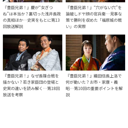
『豊臣兄弟！』慶が“女ぎつ
『豊臣兄弟！』“穴がない穴”を
ね”は本当か？裏切った浅井長政
論破しドヤ顔の官兵衛…見事な
の真相ほか…史実をもとに第13
策で勝利を収めた「福原城の戦
回放送解説
い」の実際
『豊臣兄弟！』なぜ長篠合戦を
『豊臣兄弟！』織田信長上洛で
描かない？若き家臣団の登場と
何が動いた？お市・家康・義
史実の違いを読み解く…第18回
昭…第10回の重要ポイントを解
放送を考察
説