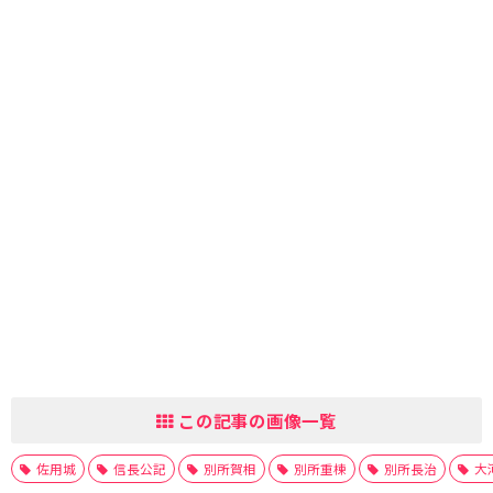
この記事の画像一覧
佐用城
信長公記
別所賀相
別所重棟
別所長治
大