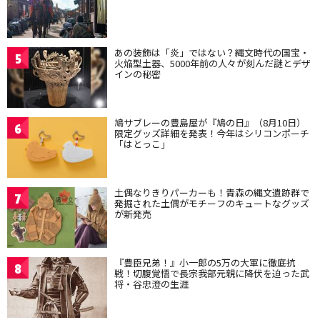
あの装飾は「炎」ではない？縄文時代の国宝・
5
火焔型土器、5000年前の人々が刻んだ謎とデザ
インの秘密
鳩サブレーの豊島屋が『鳩の日』（8月10日）
6
限定グッズ詳細を発表！今年はシリコンポーチ
「はとっこ」
土偶なりきりパーカーも！青森の縄文遺跡群で
7
発掘された土偶がモチーフのキュートなグッズ
が新発売
『豊臣兄弟！』小一郎の5万の大軍に徹底抗
8
戦！切腹覚悟で長宗我部元親に降伏を迫った武
将・谷忠澄の生涯