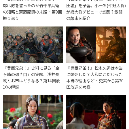
郎は何を誓ったのか――竹中半兵衛
田城」を予習。小一郎(仲野太賀)
の知略と斎藤龍興の末路…第9回
が総大将デビューで覚醒？激闘
振り返り
の顛末を紹介
『豊臣兄弟！』史料に見る「金
『豊臣兄弟！』松永久秀は本当
ヶ崎の退き口」の実際、浅井長
に爆死した？大和にこだわった
政とお市はどうなる？第14回放
本当の理由など…史実から第20
送の解説
回放送を考察