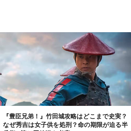
『豊臣兄弟！』竹田城攻略はどこまで史実？
なぜ秀吉は女子供を処刑？命の期限が迫る半