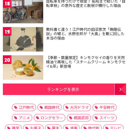
自転車を持つだけで税金？ 昭和まで続いた「自
18
転車税」の意外な歴史と脱税が横行した理由
教科書と違う！江戸時代の田沼意次「賄賂伝
19
説」の嘘と、水野忠邦が「大奥」を敵に回した
本当の理由
【季節・数量限定】キンモクセイの香りを天然
20
精油で再現した「スチームクリーム キンモクセ
イ&茶」新登場
ランキングを表示
江戸時代
戦国時代
大河ドラマ
平安時代
アニメ
ロングセラー
戦国武将
スイーツ
雑学
お菓子
幕末
漫画
時代劇
テレビ