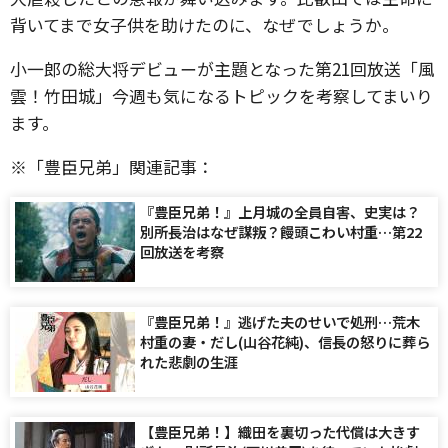
背いてまで女子供を助けたのに、なぜでしょうか。
小一郎の総大将デビューが主題となった第21回放送「風
雲！竹田城」今週も気になるトピックを考察してまいり
ます。
※「豊臣兄弟」関連記事：
『豊臣兄弟！』上月城の全員自害、史実は？
別所長治はなぜ謀叛？饅頭こわい村重…第22
回放送を考察
『豊臣兄弟！』逃げた夫のせいで処刑…荒木
村重の妻・だし(山谷花純)、信長の怒りに葬ら
れた悲劇の生涯
【豊臣兄弟！】織田を裏切った代償は大きす