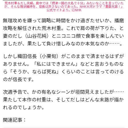
荒木村重＆だし夫婦。劇中では「摂津一国の大名で十分」みたいなことを言っていた
が、そんな現状維持を、信長は許さないのであった。NHK大河ドラマ「豊臣兄弟！」
公式サイトより。🄫NHK
無理攻めを嫌って調略に時間をかけ過ぎたせいか、播磨
攻略を解任された荒木村重。これで肩の荷が下りた、と
妻のだし（山谷花純）とニコニコ顔で食事を楽しんでい
ましたが、果たして負け惜しみなのか本気なのか……。
しかし織田信長（小栗旬）がこのままで済ませるはずが
ありません。「私にはできません」などと言おうものな
ら「そうか、ならば死ね」くらいのことは言ってのける
のが信長です。
次週予告で、かの有名なシーンが垣間見えましたが……
果たして本作の村重は、そしてだしはどんな末路が描か
れるのでしょうか。
関連記事：