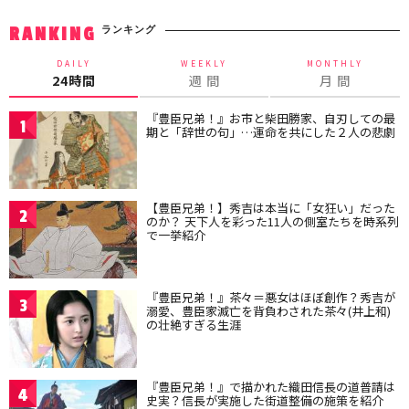
ランキング
RANKING
DAILY
WEEKLY
MONTHLY
24時間
週 間
月 間
『豊臣兄弟！』お市と柴田勝家、自刃しての最
1
期と「辞世の句」…運命を共にした２人の悲劇
【豊臣兄弟！】秀吉は本当に「女狂い」だった
2
のか？ 天下人を彩った11人の側室たちを時系列
で一挙紹介
『豊臣兄弟！』茶々＝悪女はほぼ創作？秀吉が
3
溺愛、豊臣家滅亡を背負わされた茶々(井上和)
の壮絶すぎる生涯
『豊臣兄弟！』で描かれた織田信長の道普請は
4
史実？信長が実施した街道整備の施策を紹介