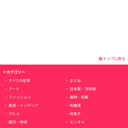
トップに戻る
カテゴリー
すべての記事
まとめ
アート
日本画・浮世絵
ファッション
着物・和服
雑貨・インテリア
和雑貨
グルメ
和菓子
観光・地域
エンタメ