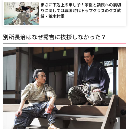
まさに下剋上の申し子！家臣と領民への裏切
りに関しては戦国時代トップクラスのクズ武
将・荒木村重
別所長治はなぜ秀吉に挨拶しなかった？