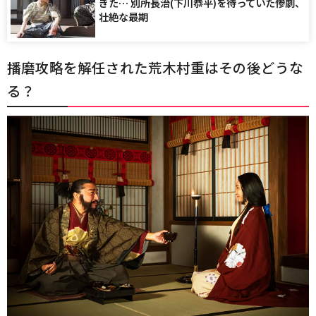
ぎた… 別所長治(下川恭平)を待っていた惨劇、
壮絶な最期
播磨攻略を解任された荒木村重はその後どうな
る？