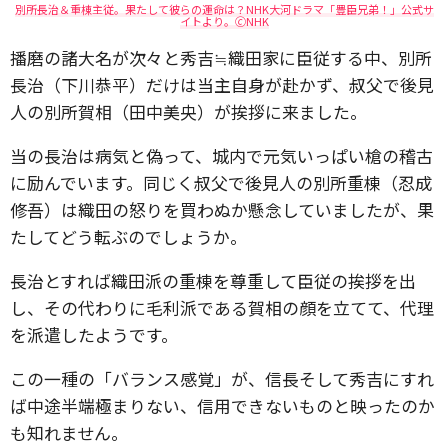
別所長治＆重棟主従。果たして彼らの運命は？NHK大河ドラマ「豊臣兄弟！」公式サ
イトより。🄫NHK
播磨の諸大名が次々と秀吉≒織田家に臣従する中、別所
長治（下川恭平）だけは当主自身が赴かず、叔父で後見
人の別所賀相（田中美央）が挨拶に来ました。
当の長治は病気と偽って、城内で元気いっぱい槍の稽古
に励んでいます。同じく叔父で後見人の別所重棟（忍成
修吾）は織田の怒りを買わぬか懸念していましたが、果
たしてどう転ぶのでしょうか。
長治とすれば織田派の重棟を尊重して臣従の挨拶を出
し、その代わりに毛利派である賀相の顔を立てて、代理
を派遣したようです。
この一種の「バランス感覚」が、信長そして秀吉にすれ
ば中途半端極まりない、信用できないものと映ったのか
も知れません。