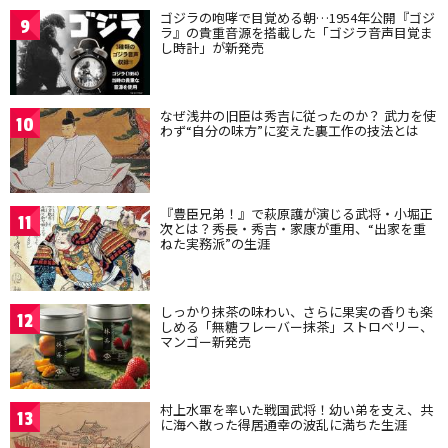
ゴジラの咆哮で目覚める朝…1954年公開『ゴジ
9
ラ』の貴重音源を搭載した「ゴジラ音声目覚ま
し時計」が新発売
なぜ浅井の旧臣は秀吉に従ったのか？ 武力を使
10
わず“自分の味方”に変えた裏工作の技法とは
『豊臣兄弟！』で萩原護が演じる武将・小堀正
11
次とは？秀長・秀吉・家康が重用、“出家を重
ねた実務派”の生涯
しっかり抹茶の味わい、さらに果実の香りも楽
12
しめる「無糖フレーバー抹茶」ストロベリー、
マンゴー新発売
村上水軍を率いた戦国武将！幼い弟を支え、共
13
に海へ散った得居通幸の波乱に満ちた生涯