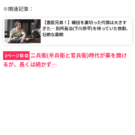
※関連記事：
【豊臣兄弟！】織田を裏切った代償は大きす
ぎた… 別所長治(下川恭平)を待っていた惨劇、
壮絶な最期
二兵衛(半兵衛と官兵衛)時代が幕を開け
2ページ目
るが、長くは続かず…