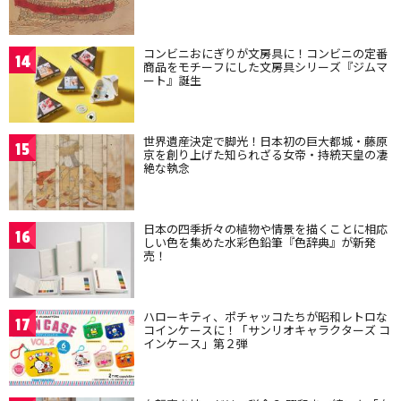
コンビニおにぎりが文房具に！コンビニの定番
14
商品をモチーフにした文房具シリーズ『ジムマ
ート』誕生
世界遺産決定で脚光！日本初の巨大都城・藤原
15
京を創り上げた知られざる女帝・持統天皇の凄
絶な執念
日本の四季折々の植物や情景を描くことに相応
16
しい色を集めた水彩色鉛筆『色辞典』が新発
売！
ハローキティ、ポチャッコたちが昭和レトロな
17
コインケースに！「サンリオキャラクターズ コ
インケース」第２弾