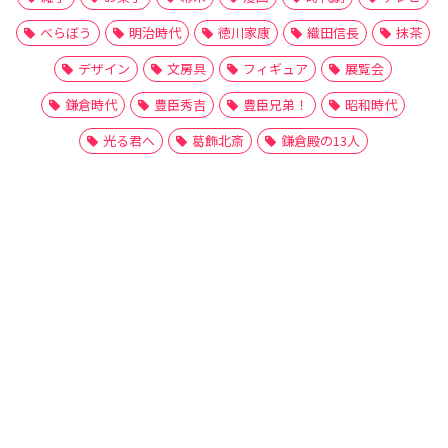
べらぼう
明治時代
徳川家康
織田信長
抹茶
デザイン
文房具
フィギュア
展覧会
鎌倉時代
豊臣秀吉
豊臣兄弟！
昭和時代
光る君へ
葛飾北斎
鎌倉殿の13人