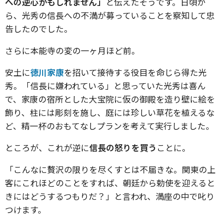
への逆心かもしれません」
と伝えたそうです。日頃か
ら、光秀の信長への不満が募っていることを察知して忠
告したのでした。
さらに本能寺の変の一ヶ月ほど前。
安土に
徳川家康
を招いて接待する役目を命じら得た光
秀。「信長に嫌われている」と思っていた光秀は喜ん
で、家康の宿所とした大宝院に仮の御殿を造り壁に絵を
飾り、柱には彫刻を施し、庭には珍しい草花を植えるな
ど、精一杯のおもてなしプランを考えて実行しました。
ところが、これが逆に
信長の怒りを買う
ことに。
「こんなに贅沢の限りを尽くすとは不届きな。関東の上
客にこれほどのことをすれば、朝廷から勅使を迎えると
きにはどうするつもりだ？」と言われ、満座の中で叱り
つけます。