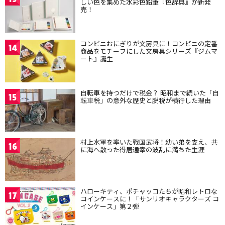
しい色を集めた水彩色鉛筆『色辞典』が新発
売！
コンビニおにぎりが文房具に！コンビニの定番
14
商品をモチーフにした文房具シリーズ『ジムマ
ート』誕生
自転車を持つだけで税金？ 昭和まで続いた「自
15
転車税」の意外な歴史と脱税が横行した理由
村上水軍を率いた戦国武将！幼い弟を支え、共
16
に海へ散った得居通幸の波乱に満ちた生涯
ハローキティ、ポチャッコたちが昭和レトロな
17
コインケースに！「サンリオキャラクターズ コ
インケース」第２弾