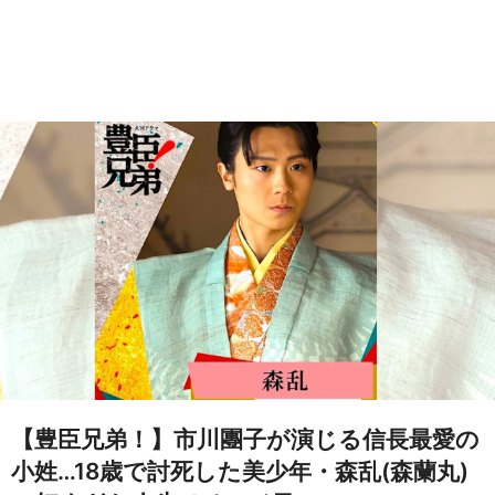
【豊臣兄弟！】市川團子が演じる信長最愛の
小姓…18歳で討死した美少年・森乱(森蘭丸)