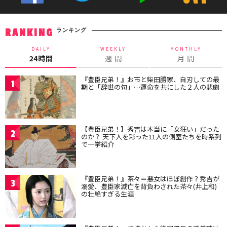
ランキング
RANKING
DAILY
WEEKLY
MONTHLY
24時間
週 間
月 間
『豊臣兄弟！』お市と柴田勝家、自刃しての最
1
期と「辞世の句」…運命を共にした２人の悲劇
【豊臣兄弟！】秀吉は本当に「女狂い」だった
2
のか？ 天下人を彩った11人の側室たちを時系列
で一挙紹介
『豊臣兄弟！』茶々＝悪女はほぼ創作？秀吉が
3
溺愛、豊臣家滅亡を背負わされた茶々(井上和)
の壮絶すぎる生涯