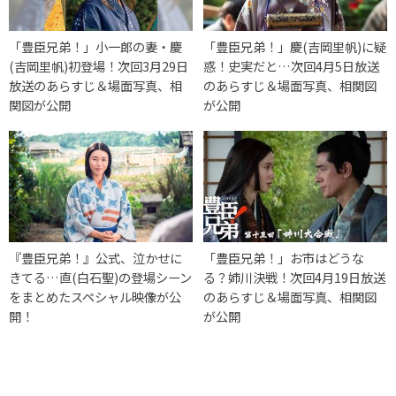
「豊臣兄弟！」小一郎の妻・慶
「豊臣兄弟！」慶(吉岡里帆)に疑
(吉岡里帆)初登場！次回3月29日
惑！史実だと…次回4月5日放送
放送のあらすじ＆場面写真、相
のあらすじ＆場面写真、相関図
関図が公開
が公開
『豊臣兄弟！』公式、泣かせに
「豊臣兄弟！」お市はどうな
きてる…直(白石聖)の登場シーン
る？姉川決戦！次回4月19日放送
をまとめたスペシャル映像が公
のあらすじ＆場面写真、相関図
開！
が公開