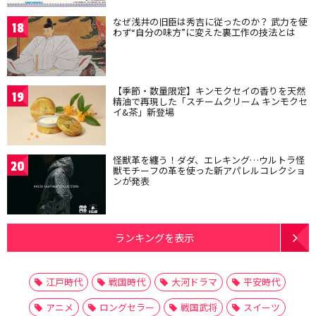
なぜ浅井の旧臣は秀吉に従ったのか？ 武力を使
18
わず“自分の味方”に変えた裏工作の技法とは
【季節・数量限定】キンモクセイの香りを天然
19
精油で再現した「スチームクリーム キンモクセ
イ&茶」新登場
怪獣革を纏う！ダダ、エレキング…ウルトラ怪
20
獣モチーフの革を使った新アパレルコレクショ
ンが発表
ランキングを表示
江戸時代
戦国時代
大河ドラマ
平安時代
アニメ
ロングセラー
戦国武将
スイーツ