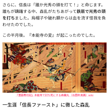
さらに、信長は「誰か光秀の頭を打て！」と命じます。
誰もが躊躇する中、森乱がたちあがって
鉄扇で光秀の頭
を打ち
ました。烏帽子や破れ額からは血を流す怪我を負
わせたのでした。
この半月後。『本能寺の変』が起こったのでした。
『豊臣勲功記』本能寺で討ち死にする森蘭丸 （右田年英画）wiki
一生涯「信長ファースト」に徹した森乱