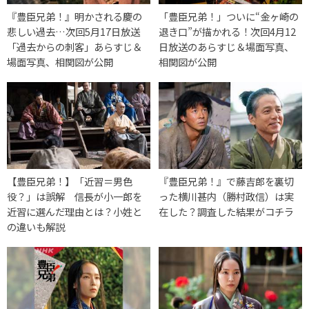
『豊臣兄弟！』明かされる慶の
「豊臣兄弟！」ついに“金ヶ崎の
悲しい過去…次回5月17日放送
退き口”が描かれる！次回4月12
「過去からの刺客」あらすじ＆
日放送のあらすじ＆場面写真、
場面写真、相関図が公開
相関図が公開
【豊臣兄弟！】「近習＝男色
『豊臣兄弟！』で藤吉郎を裏切
役？」は誤解 信長が小一郎を
った横川甚内（勝村政信）は実
近習に選んだ理由とは？小姓と
在した？調査した結果がコチラ
の違いも解説