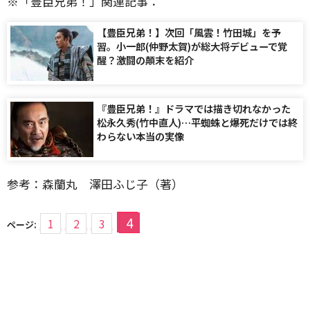
※「豊臣兄弟！」関連記事：
【豊臣兄弟！】次回「風雲！竹田城」を予
習。小一郎(仲野太賀)が総大将デビューで覚
醒？激闘の顛末を紹介
『豊臣兄弟！』ドラマでは描き切れなかった
松永久秀(竹中直人)…平蜘蛛と爆死だけでは終
わらない本当の実像
参考：森蘭丸 澤田ふじ子（著）
4
1
2
3
ページ: