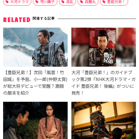
大河ドラマ
市川團子
森乱
森蘭丸
豊臣兄弟！
関連する記事
RELATED
【豊臣兄弟！】次回「風雲！竹
大河「豊臣兄弟！」のガイドブ
田城」を予習。小一郎(仲野太賀)
ック第2弾『NHK大河ドラマ・ガ
が総大将デビューで覚醒？激闘
イド 豊臣兄弟！ 後編』がついに
の顛末を紹介
発売！