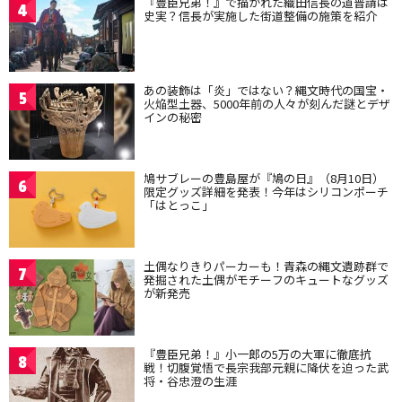
『豊臣兄弟！』で描かれた織田信長の道普請は
4
史実？信長が実施した街道整備の施策を紹介
あの装飾は「炎」ではない？縄文時代の国宝・
5
火焔型土器、5000年前の人々が刻んだ謎とデザ
インの秘密
鳩サブレーの豊島屋が『鳩の日』（8月10日）
6
限定グッズ詳細を発表！今年はシリコンポーチ
「はとっこ」
土偶なりきりパーカーも！青森の縄文遺跡群で
7
発掘された土偶がモチーフのキュートなグッズ
が新発売
『豊臣兄弟！』小一郎の5万の大軍に徹底抗
8
戦！切腹覚悟で長宗我部元親に降伏を迫った武
将・谷忠澄の生涯