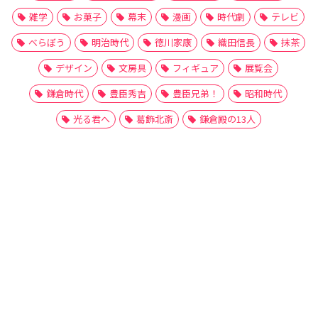
雑学
お菓子
幕末
漫画
時代劇
テレビ
べらぼう
明治時代
徳川家康
織田信長
抹茶
デザイン
文房具
フィギュア
展覧会
鎌倉時代
豊臣秀吉
豊臣兄弟！
昭和時代
光る君へ
葛飾北斎
鎌倉殿の13人