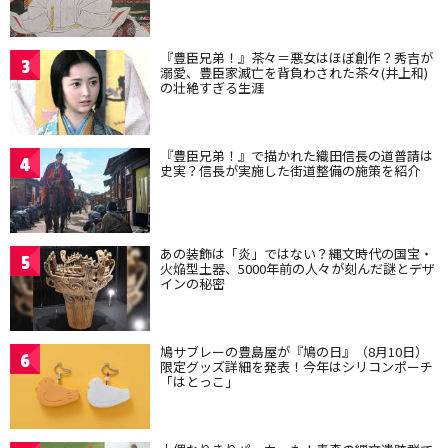
『豊臣兄弟！』茶々＝悪女はほぼ創作？秀吉が
3
溺愛、豊臣家滅亡を背負わされた茶々(井上和)
の壮絶すぎる生涯
『豊臣兄弟！』で描かれた織田信長の道普請は
4
史実？信長が実施した街道整備の施策を紹介
あの装飾は「炎」ではない？縄文時代の国宝・
5
火焔型土器、5000年前の人々が刻んだ謎とデザ
インの秘密
鳩サブレーの豊島屋が『鳩の日』（8月10日）
6
限定グッズ詳細を発表！今年はシリコンポーチ
「はとっこ」