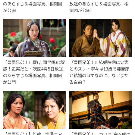
のあらすじ＆場面写真、相関図
放送のあらすじ＆場面写真、相
が公開
関図が公開
「豊臣兄弟！」慶(吉岡里帆)に疑
『豊臣兄弟！』結婚時期に史実
惑！史実だと…次回4月5日放送
とのズレ…寧々は13歳で藤吉郎
のあらすじ＆場面写真、相関図
と結婚のはずなのに、なぜまだ
が公開
告白前？
【豊臣兄弟！】何故、宮澤エマ
「豊臣兄弟！」ついに“金ヶ崎の