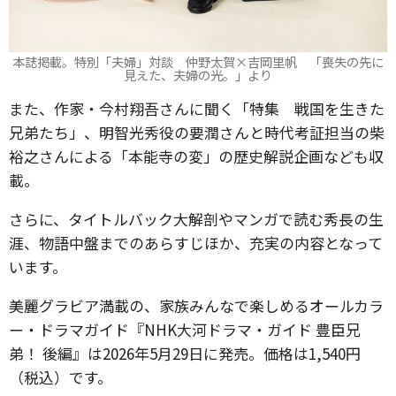
本誌掲載。特別「夫婦」対談 仲野太賀×吉岡里帆 「喪失の先に
見えた、夫婦の光。」より
また、作家・今村翔吾さんに聞く「特集 戦国を生きた
兄弟たち」、明智光秀役の要潤さんと時代考証担当の柴
裕之さんによる「本能寺の変」の歴史解説企画なども収
載。
さらに、タイトルバック大解剖やマンガで読む秀長の生
涯、物語中盤までのあらすじほか、充実の内容となって
います。
美麗グラビア満載の、家族みんなで楽しめるオールカラ
ー・ドラマガイド『NHK大河ドラマ・ガイド 豊臣兄
弟！ 後編』は2026年5月29日に発売。価格は1,540円
（税込）です。