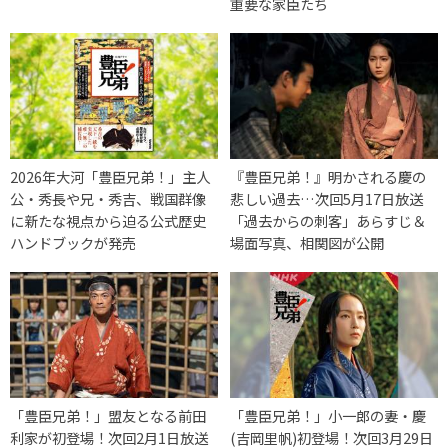
重要な家臣たち
2026年大河「豊臣兄弟！」主人
『豊臣兄弟！』明かされる慶の
公・秀長や兄・秀吉、戦国群像
悲しい過去…次回5月17日放送
に新たな視点から迫る公式歴史
「過去からの刺客」あらすじ＆
ハンドブックが発売
場面写真、相関図が公開
「豊臣兄弟！」盟友となる前田
「豊臣兄弟！」小一郎の妻・慶
利家が初登場！次回2月1日放送
(吉岡里帆)初登場！次回3月29日