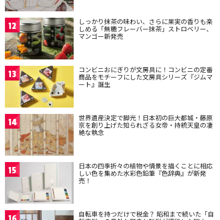
しっかり抹茶の味わい、さらに果実の香りも楽
12
しめる「無糖フレーバー抹茶」ストロベリー、
マンゴー新発売
コンビニおにぎりが文房具に！コンビニの定番
13
商品をモチーフにした文房具シリーズ『ジムマ
ート』誕生
世界遺産決定で脚光！日本初の巨大都城・藤原
14
京を創り上げた知られざる女帝・持統天皇の凄
絶な執念
日本の四季折々の植物や情景を描くことに相応
15
しい色を集めた水彩色鉛筆『色辞典』が新発
売！
自転車を持つだけで税金？ 昭和まで続いた「自
16