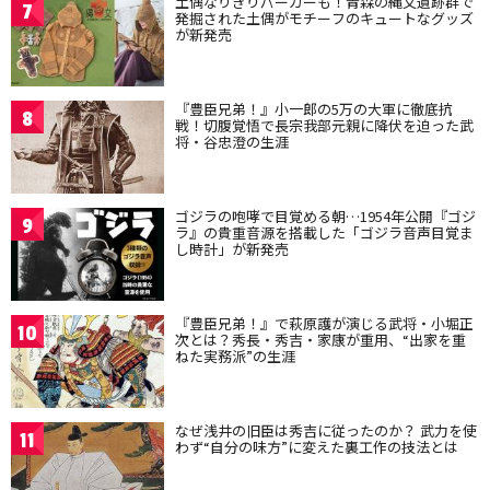
土偶なりきりパーカーも！青森の縄文遺跡群で
7
発掘された土偶がモチーフのキュートなグッズ
が新発売
『豊臣兄弟！』小一郎の5万の大軍に徹底抗
8
戦！切腹覚悟で長宗我部元親に降伏を迫った武
将・谷忠澄の生涯
ゴジラの咆哮で目覚める朝…1954年公開『ゴジ
9
ラ』の貴重音源を搭載した「ゴジラ音声目覚ま
し時計」が新発売
『豊臣兄弟！』で萩原護が演じる武将・小堀正
10
次とは？秀長・秀吉・家康が重用、“出家を重
ねた実務派”の生涯
なぜ浅井の旧臣は秀吉に従ったのか？ 武力を使
11
わず“自分の味方”に変えた裏工作の技法とは