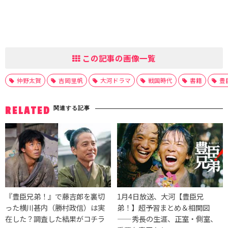
この記事の画像一覧
仲野太賀
吉岡里帆
大河ドラマ
戦国時代
書籍
豊
関連する記事
RELATED
『豊臣兄弟！』で藤吉郎を裏切
1月4日放送、大河【豊臣兄
った横川甚内（勝村政信）は実
弟！】超予習まとめ＆相関図
在した？調査した結果がコチラ
——秀長の生涯、正室・側室、