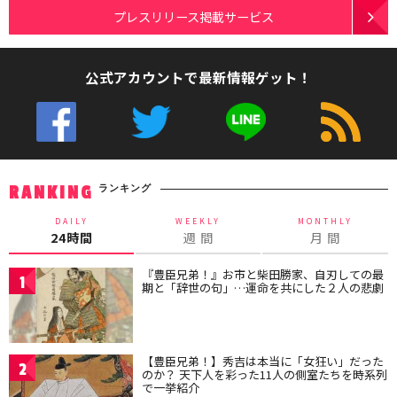
プレスリリース掲載サービス
公式アカウントで最新情報ゲット！
ランキング
RANKING
DAILY
WEEKLY
MONTHLY
24時間
週 間
月 間
『豊臣兄弟！』お市と柴田勝家、自刃しての最
1
期と「辞世の句」…運命を共にした２人の悲劇
【豊臣兄弟！】秀吉は本当に「女狂い」だった
2
のか？ 天下人を彩った11人の側室たちを時系列
で一挙紹介