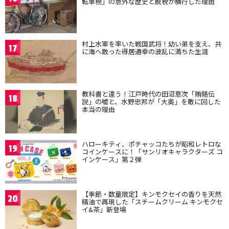
転車税」の意外な歴史と脱税が横行した理由
村上水軍を率いた戦国武将！幼い弟を支え、共
17
に海へ散った得居通幸の波乱に満ちた生涯
教科書と違う！江戸時代の田沼意次「賄賂伝
18
説」の嘘と、水野忠邦が「大奥」を敵に回した
本当の理由
ハローキティ、ポチャッコたちが昭和レトロな
19
コインケースに！「サンリオキャラクターズ コ
インケース」第２弾
【季節・数量限定】キンモクセイの香りを天然
20
精油で再現した「スチームクリーム キンモクセ
イ&茶」新登場