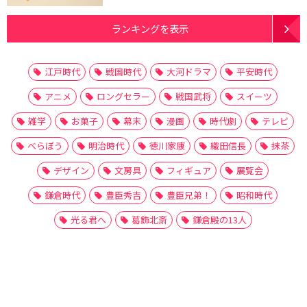
ランキングを表示
江戸時代
戦国時代
大河ドラマ
平安時代
アニメ
ロングセラー
戦国武将
スイーツ
雑学
お菓子
幕末
漫画
時代劇
テレビ
べらぼう
明治時代
徳川家康
織田信長
抹茶
デザイン
文房具
フィギュア
展覧会
鎌倉時代
豊臣秀吉
豊臣兄弟！
昭和時代
光る君へ
葛飾北斎
鎌倉殿の13人