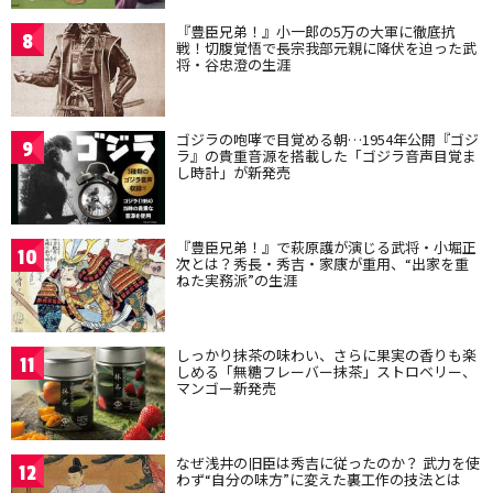
『豊臣兄弟！』小一郎の5万の大軍に徹底抗
8
戦！切腹覚悟で長宗我部元親に降伏を迫った武
将・谷忠澄の生涯
ゴジラの咆哮で目覚める朝…1954年公開『ゴジ
9
ラ』の貴重音源を搭載した「ゴジラ音声目覚ま
し時計」が新発売
『豊臣兄弟！』で萩原護が演じる武将・小堀正
10
次とは？秀長・秀吉・家康が重用、“出家を重
ねた実務派”の生涯
しっかり抹茶の味わい、さらに果実の香りも楽
11
しめる「無糖フレーバー抹茶」ストロベリー、
マンゴー新発売
なぜ浅井の旧臣は秀吉に従ったのか？ 武力を使
12
わず“自分の味方”に変えた裏工作の技法とは