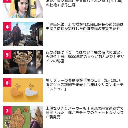
溺愛、豊臣家滅亡を背負わされた茶々(井上和)
の壮絶すぎる生涯
『豊臣兄弟！』で描かれた織田信長の道普請は
4
史実？信長が実施した街道整備の施策を紹介
あの装飾は「炎」ではない？縄文時代の国宝・
5
火焔型土器、5000年前の人々が刻んだ謎とデザ
インの秘密
鳩サブレーの豊島屋が『鳩の日』（8月10日）
6
限定グッズ詳細を発表！今年はシリコンポーチ
「はとっこ」
土偶なりきりパーカーも！青森の縄文遺跡群で
7
発掘された土偶がモチーフのキュートなグッズ
が新発売