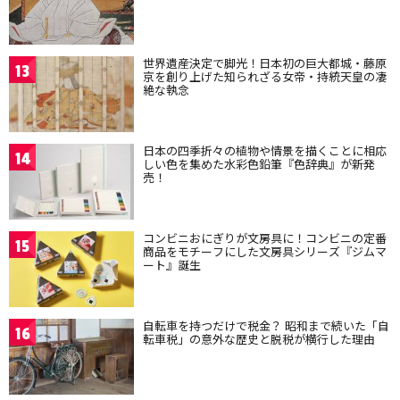
世界遺産決定で脚光！日本初の巨大都城・藤原
13
京を創り上げた知られざる女帝・持統天皇の凄
絶な執念
日本の四季折々の植物や情景を描くことに相応
14
しい色を集めた水彩色鉛筆『色辞典』が新発
売！
コンビニおにぎりが文房具に！コンビニの定番
15
商品をモチーフにした文房具シリーズ『ジムマ
ート』誕生
自転車を持つだけで税金？ 昭和まで続いた「自
16
転車税」の意外な歴史と脱税が横行した理由