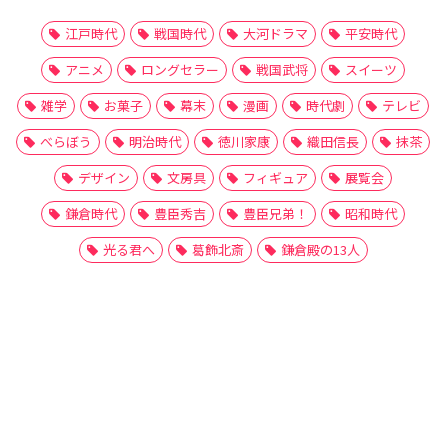
江戸時代
戦国時代
大河ドラマ
平安時代
アニメ
ロングセラー
戦国武将
スイーツ
雑学
お菓子
幕末
漫画
時代劇
テレビ
べらぼう
明治時代
徳川家康
織田信長
抹茶
デザイン
文房具
フィギュア
展覧会
鎌倉時代
豊臣秀吉
豊臣兄弟！
昭和時代
光る君へ
葛飾北斎
鎌倉殿の13人