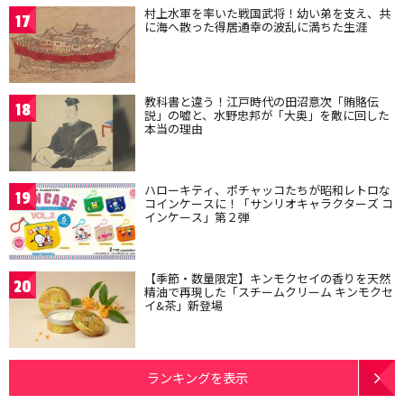
村上水軍を率いた戦国武将！幼い弟を支え、共
17
に海へ散った得居通幸の波乱に満ちた生涯
教科書と違う！江戸時代の田沼意次「賄賂伝
18
説」の嘘と、水野忠邦が「大奥」を敵に回した
本当の理由
ハローキティ、ポチャッコたちが昭和レトロな
19
コインケースに！「サンリオキャラクターズ コ
インケース」第２弾
【季節・数量限定】キンモクセイの香りを天然
20
精油で再現した「スチームクリーム キンモクセ
イ&茶」新登場
ランキングを表示