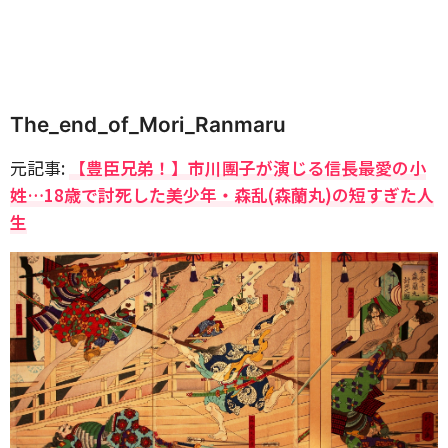
The_end_of_Mori_Ranmaru
元記事:
【豊臣兄弟！】市川團子が演じる信長最愛の小
姓…18歳で討死した美少年・森乱(森蘭丸)の短すぎた人
生