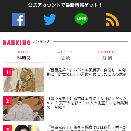
公式アカウントで最新情報ゲット！
ランキング
RANKING
DAILY
WEEKLY
MONTHLY
24時間
週 間
月 間
『豊臣兄弟！』お市と柴田勝家、自刃しての最
1
期と「辞世の句」…運命を共にした２人の悲劇
【豊臣兄弟！】秀吉は本当に「女狂い」だった
2
のか？ 天下人を彩った11人の側室たちを時系列
で一挙紹介
『豊臣兄弟！』茶々＝悪女はほぼ創作？秀吉が
3