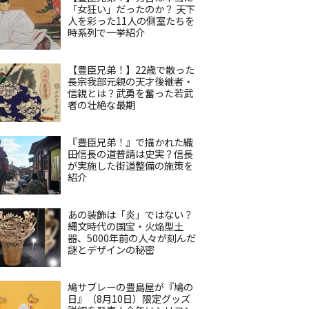
「女狂い」だったのか？ 天下
人を彩った11人の側室たちを
時系列で一挙紹介
【豊臣兄弟！】22歳で散った
長宗我部元親の天才後継者・
信親とは？武勇を奮った若武
者の壮絶な最期
『豊臣兄弟！』で描かれた織
田信長の道普請は史実？信長
が実施した街道整備の施策を
紹介
あの装飾は「炎」ではない？
縄文時代の国宝・火焔型土
器、5000年前の人々が刻んだ
謎とデザインの秘密
鳩サブレーの豊島屋が『鳩の
日』（8月10日）限定グッズ