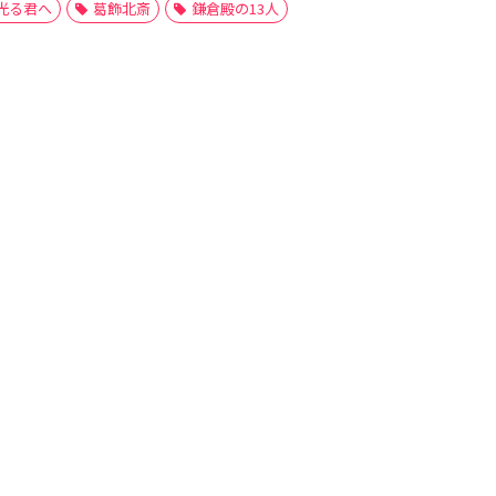
光る君へ
葛飾北斎
鎌倉殿の13人