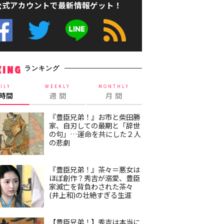
公式アカウントで最新情報ゲット！
ランキング
KING
ILY
WEEKLY
MONTHLY
4時間
週 間
月 間
『豊臣兄弟！』お市と柴田勝
家、自刃しての最期と「辞世
の句」…運命を共にした２人
の悲劇
『豊臣兄弟！』茶々＝悪女は
ほぼ創作？秀吉が溺愛、豊臣
家滅亡を背負わされた茶々
(井上和)の壮絶すぎる生涯
【豊臣兄弟！】秀吉は本当に