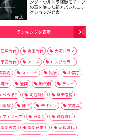
ング…ウルトラ怪獣モチーフ
の革を使った新アパレルコレ
クションが発表
ランキングを表示
江戸時代
戦国時代
大河ドラマ
平安時代
アニメ
ロングセラー
国武将
スイーツ
雑学
お菓子
幕末
漫画
時代劇
テレビ
べらぼう
明治時代
織田信長
川家康
抹茶
デザイン
文房具
フィギュア
展覧会
鎌倉時代
豊臣秀吉
豊臣兄弟！
昭和時代