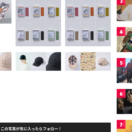
3
4
5
6
7
この写真が気に入ったらフォロー！