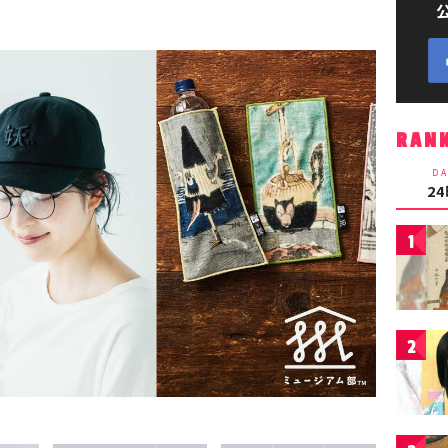
RAN
DA
2
1
2