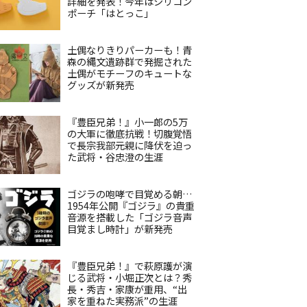
詳細を発表！今年はシリコン
ポーチ「はとっこ」
土偶なりきりパーカーも！青
森の縄文遺跡群で発掘された
土偶がモチーフのキュートな
グッズが新発売
『豊臣兄弟！』小一郎の5万
の大軍に徹底抗戦！切腹覚悟
で長宗我部元親に降伏を迫っ
た武将・谷忠澄の生涯
ゴジラの咆哮で目覚める朝…
1954年公開『ゴジラ』の貴重
音源を搭載した「ゴジラ音声
目覚まし時計」が新発売
『豊臣兄弟！』で萩原護が演
じる武将・小堀正次とは？秀
長・秀吉・家康が重用、“出
家を重ねた実務派”の生涯