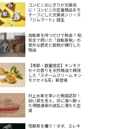
コンビニおにぎりが文房具
に！コンビニの定番商品をモ
チーフにした文房具シリーズ
『ジムマート』誕生
自転車を持つだけで税金？ 昭
和まで続いた「自転車税」の
意外な歴史と脱税が横行した
理由
【季節・数量限定】キンモク
セイの香りを天然精油で再現
した「スチームクリーム キン
モクセイ&茶」新登場
村上水軍を率いた戦国武将！
幼い弟を支え、共に海へ散っ
た得居通幸の波乱に満ちた生
涯
怪獣革を纏う！ダダ、エレキ