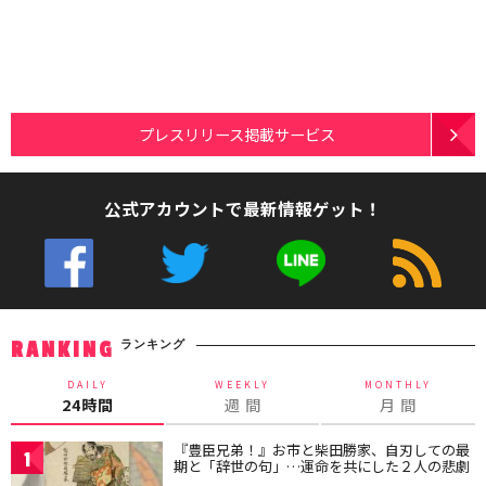
プレスリリース掲載サービス
公式アカウントで最新情報ゲット！
ランキング
RANKING
DAILY
WEEKLY
MONTHLY
24時間
週 間
月 間
『豊臣兄弟！』お市と柴田勝家、自刃しての最
1
期と「辞世の句」…運命を共にした２人の悲劇