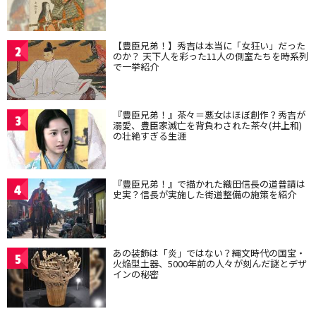
【豊臣兄弟！】秀吉は本当に「女狂い」だった
2
のか？ 天下人を彩った11人の側室たちを時系列
で一挙紹介
『豊臣兄弟！』茶々＝悪女はほぼ創作？秀吉が
3
溺愛、豊臣家滅亡を背負わされた茶々(井上和)
の壮絶すぎる生涯
『豊臣兄弟！』で描かれた織田信長の道普請は
4
史実？信長が実施した街道整備の施策を紹介
あの装飾は「炎」ではない？縄文時代の国宝・
5
火焔型土器、5000年前の人々が刻んだ謎とデザ
インの秘密