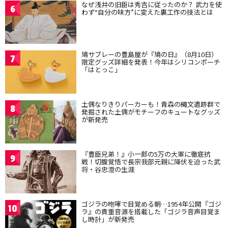
なぜ浅井の旧臣は秀吉に従ったのか？ 武力を使
6
わず“自分の味方”に変えた裏工作の技法とは
鳩サブレーの豊島屋が『鳩の日』（8月10日）
7
限定グッズ詳細を発表！今年はシリコンポーチ
「はとっこ」
土偶なりきりパーカーも！青森の縄文遺跡群で
8
発掘された土偶がモチーフのキュートなグッズ
が新発売
『豊臣兄弟！』小一郎の5万の大軍に徹底抗
9
戦！切腹覚悟で長宗我部元親に降伏を迫った武
将・谷忠澄の生涯
ゴジラの咆哮で目覚める朝…1954年公開『ゴジ
10
ラ』の貴重音源を搭載した「ゴジラ音声目覚ま
し時計」が新発売