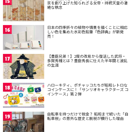
15
京を創り上げた知られざる女帝・持統天皇の凄
絶な執念
日本の四季折々の植物や情景を描くことに相応
16
しい色を集めた水彩色鉛筆『色辞典』が新発
売！
【豊臣兄弟！】2度の改易から復活した武将・
17
多賀秀種とは？豊臣秀長に仕えた半年間と波乱
の生涯
ハローキティ、ポチャッコたちが昭和レトロな
18
コインケースに！「サンリオキャラクターズ コ
インケース」第２弾
自転車を持つだけで税金？ 昭和まで続いた「自
19
転車税」の意外な歴史と脱税が横行した理由