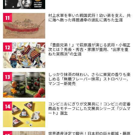
村上水軍を率いた戦国武将！幼い弟を支え、共
11
に海へ散った得居通幸の波乱に満ちた生涯
『豊臣兄弟！』で萩原護が演じる武将・小堀正
12
次とは？秀長・秀吉・家康が重用、“出家を重
ねた実務派”の生涯
しっかり抹茶の味わい、さらに果実の香りも楽
13
しめる「無糖フレーバー抹茶」ストロベリー、
マンゴー新発売
コンビニおにぎりが文房具に！コンビニの定番
14
商品をモチーフにした文房具シリーズ『ジムマ
ート』誕生
世界遺産決定で脚光！日本初の巨大都城・藤原