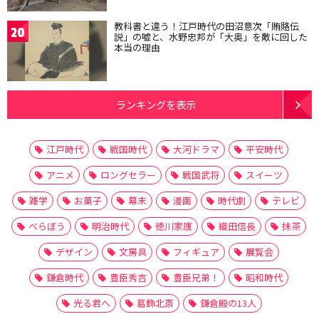
教科書と違う！江戸時代の田沼意次「賄賂伝
20
説」の嘘と、水野忠邦が「大奥」を敵に回した
本当の理由
ランキングを表示
江戸時代
戦国時代
大河ドラマ
平安時代
アニメ
ロングセラー
戦国武将
スイーツ
雑学
お菓子
幕末
漫画
時代劇
テレビ
べらぼう
明治時代
徳川家康
織田信長
抹茶
デザイン
文房具
フィギュア
展覧会
鎌倉時代
豊臣秀吉
豊臣兄弟！
昭和時代
光る君へ
葛飾北斎
鎌倉殿の13人