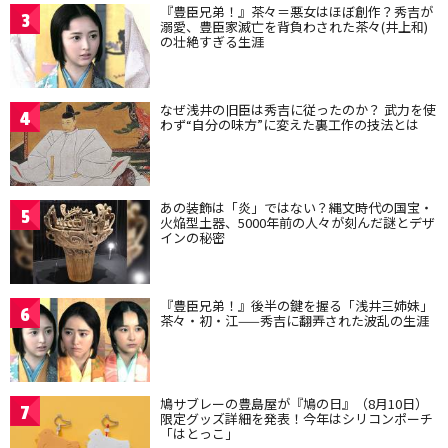
『豊臣兄弟！』茶々＝悪女はほぼ創作？秀吉が
3
溺愛、豊臣家滅亡を背負わされた茶々(井上和)
の壮絶すぎる生涯
なぜ浅井の旧臣は秀吉に従ったのか？ 武力を使
4
わず“自分の味方”に変えた裏工作の技法とは
あの装飾は「炎」ではない？縄文時代の国宝・
5
火焔型土器、5000年前の人々が刻んだ謎とデザ
インの秘密
『豊臣兄弟！』後半の鍵を握る「浅井三姉妹」
6
茶々・初・江——秀吉に翻弄された波乱の生涯
鳩サブレーの豊島屋が『鳩の日』（8月10日）
7
限定グッズ詳細を発表！今年はシリコンポーチ
「はとっこ」