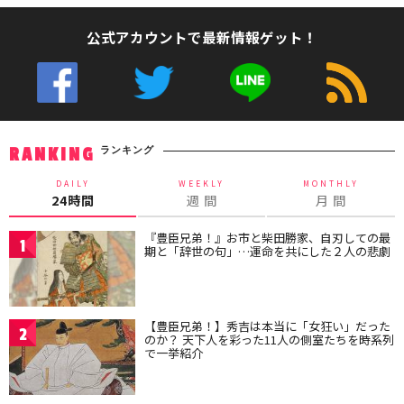
公式アカウントで最新情報ゲット！
ランキング
RANKING
DAILY
WEEKLY
MONTHLY
24時間
週 間
月 間
『豊臣兄弟！』お市と柴田勝家、自刃しての最
1
期と「辞世の句」…運命を共にした２人の悲劇
【豊臣兄弟！】秀吉は本当に「女狂い」だった
2
のか？ 天下人を彩った11人の側室たちを時系列
で一挙紹介