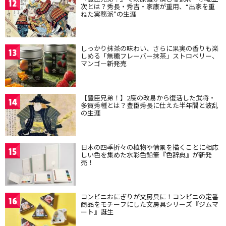
12
次とは？秀長・秀吉・家康が重用、“出家を重
ねた実務派”の生涯
しっかり抹茶の味わい、さらに果実の香りも楽
13
しめる「無糖フレーバー抹茶」ストロベリー、
マンゴー新発売
【豊臣兄弟！】2度の改易から復活した武将・
14
多賀秀種とは？豊臣秀長に仕えた半年間と波乱
の生涯
日本の四季折々の植物や情景を描くことに相応
15
しい色を集めた水彩色鉛筆『色辞典』が新発
売！
コンビニおにぎりが文房具に！コンビニの定番
16
商品をモチーフにした文房具シリーズ『ジムマ
ート』誕生