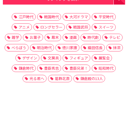
江戸時代
戦国時代
大河ドラマ
平安時代
アニメ
ロングセラー
戦国武将
スイーツ
雑学
お菓子
幕末
漫画
時代劇
テレビ
べらぼう
明治時代
徳川家康
織田信長
抹茶
デザイン
文房具
フィギュア
展覧会
鎌倉時代
豊臣秀吉
豊臣兄弟！
昭和時代
光る君へ
葛飾北斎
鎌倉殿の13人