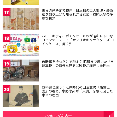
世界遺産決定で脚光！日本初の巨大都城・藤原
17
京を創り上げた知られざる女帝・持統天皇の凄
絶な執念
ハローキティ、ポチャッコたちが昭和レトロな
18
コインケースに！「サンリオキャラクターズ コ
インケース」第２弾
自転車を持つだけで税金？ 昭和まで続いた「自
19
転車税」の意外な歴史と脱税が横行した理由
教科書と違う！江戸時代の田沼意次「賄賂伝
20
説」の嘘と、水野忠邦が「大奥」を敵に回した
本当の理由
ランキングを表示