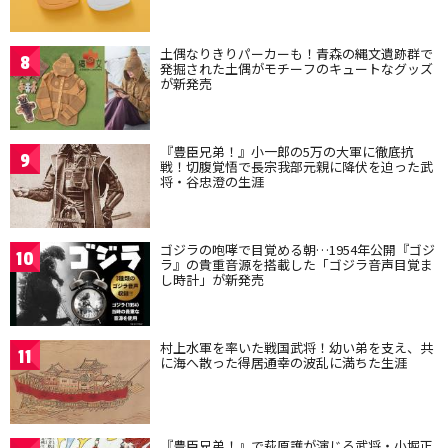
土偶なりきりパーカーも！青森の縄文遺跡群で
8
発掘された土偶がモチーフのキュートなグッズ
が新発売
『豊臣兄弟！』小一郎の5万の大軍に徹底抗
9
戦！切腹覚悟で長宗我部元親に降伏を迫った武
将・谷忠澄の生涯
ゴジラの咆哮で目覚める朝…1954年公開『ゴジ
10
ラ』の貴重音源を搭載した「ゴジラ音声目覚ま
し時計」が新発売
村上水軍を率いた戦国武将！幼い弟を支え、共
11
に海へ散った得居通幸の波乱に満ちた生涯
『豊臣兄弟！』で萩原護が演じる武将・小堀正