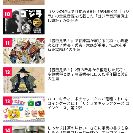
ゴジラの咆哮で目覚める朝…1954年公開『ゴジ
10
ラ』の貴重音源を搭載した「ゴジラ音声目覚ま
し時計」が新発売
『豊臣兄弟！』で萩原護が演じる武将・小堀正
11
次とは？秀長・秀吉・家康が重用、“出家を重
ねた実務派”の生涯
【豊臣兄弟！】2度の改易から復活した武将・
12
多賀秀種とは？豊臣秀長に仕えた半年間と波乱
の生涯
ハローキティ、ポチャッコたちが昭和レトロな
13
コインケースに！「サンリオキャラクターズ コ
インケース」第２弾
しっかり抹茶の味わい、さらに果実の香りも楽
14
しめる「無糖フレーバー抹茶」ストロベリー、