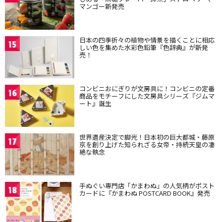
マンゴー新発売
日本の四季折々の植物や情景を描くことに相応
15
しい色を集めた水彩色鉛筆『色辞典』が新発
売！
コンビニおにぎりが文房具に！コンビニの定番
16
商品をモチーフにした文房具シリーズ『ジムマ
ート』誕生
世界遺産決定で脚光！日本初の巨大都城・藤原
17
京を創り上げた知られざる女帝・持統天皇の凄
絶な執念
手ぬぐい専門店「かまわぬ」の人気柄がポスト
18
カードに『かまわぬ POSTCARD BOOK』発売