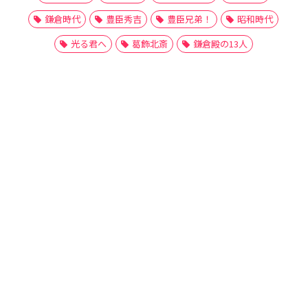
鎌倉時代
豊臣秀吉
豊臣兄弟！
昭和時代
光る君へ
葛飾北斎
鎌倉殿の13人