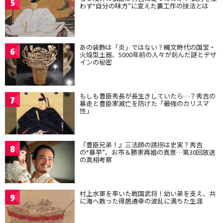
5
わず“自分の味方”に変えた裏工作の技法とは
あの装飾は「炎」ではない？縄文時代の国宝・
6
火焔型土器、5000年前の人々が刻んだ謎とデザ
インの秘密
もしも豊臣秀長が長生きしていたら…？秀吉の
7
暴走と豊臣家滅亡を防げた「最強のカリスマ
性」
『豊臣兄弟！』三法師の誘拐は史実？秀吉
8
の“暴挙”、お市＆勝家再婚の真意…第30回放送
の真相考察
村上水軍を率いた戦国武将！幼い弟を支え、共
9
に海へ散った得居通幸の波乱に満ちた生涯