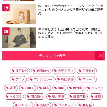
秋田犬の子犬がかわいい！ヨックモック「シガ
19
ール」地域バージョンの秋田デザイン缶が新発
売
教科書と違う！江戸時代の田沼意次「賄賂伝
20
説」の嘘と、水野忠邦が「大奥」を敵に回した
本当の理由
ランキングを表示
江戸時代
戦国時代
大河ドラマ
平安時代
アニメ
ロングセラー
戦国武将
スイーツ
雑学
お菓子
幕末
漫画
時代劇
テレビ
べらぼう
明治時代
徳川家康
織田信長
抹茶
デザイン
文房具
フィギュア
展覧会