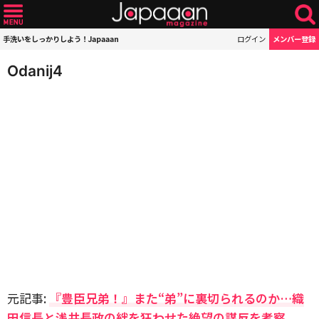
手洗いをしっかりしよう！Japaaan
ログイン
メンバー登録
Odanij4
元記事:
『豊臣兄弟！』また“弟”に裏切られるのか…織
田信長と浅井長政の絆を狂わせた絶望の謀反を考察