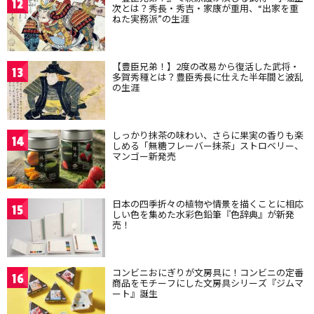
12
次とは？秀長・秀吉・家康が重用、“出家を重
ねた実務派”の生涯
【豊臣兄弟！】2度の改易から復活した武将・
13
多賀秀種とは？豊臣秀長に仕えた半年間と波乱
の生涯
しっかり抹茶の味わい、さらに果実の香りも楽
14
しめる「無糖フレーバー抹茶」ストロベリー、
マンゴー新発売
日本の四季折々の植物や情景を描くことに相応
15
しい色を集めた水彩色鉛筆『色辞典』が新発
売！
コンビニおにぎりが文房具に！コンビニの定番
16
商品をモチーフにした文房具シリーズ『ジムマ
ート』誕生