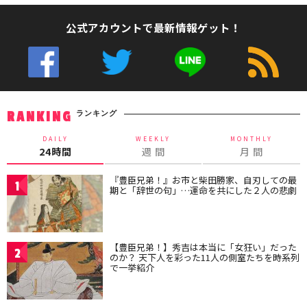
公式アカウントで最新情報ゲット！
ランキング
RANKING
DAILY
WEEKLY
MONTHLY
24時間
週 間
月 間
『豊臣兄弟！』お市と柴田勝家、自刃しての最
1
期と「辞世の句」…運命を共にした２人の悲劇
【豊臣兄弟！】秀吉は本当に「女狂い」だった
2
のか？ 天下人を彩った11人の側室たちを時系列
で一挙紹介