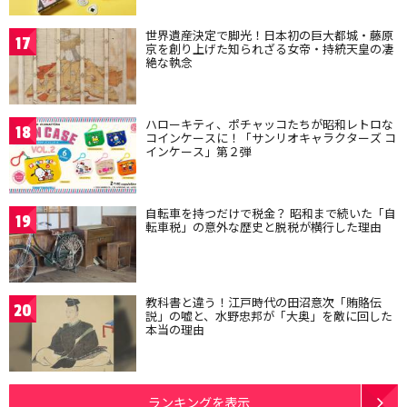
世界遺産決定で脚光！日本初の巨大都城・藤原
17
京を創り上げた知られざる女帝・持統天皇の凄
絶な執念
ハローキティ、ポチャッコたちが昭和レトロな
18
コインケースに！「サンリオキャラクターズ コ
インケース」第２弾
自転車を持つだけで税金？ 昭和まで続いた「自
19
転車税」の意外な歴史と脱税が横行した理由
教科書と違う！江戸時代の田沼意次「賄賂伝
20
説」の嘘と、水野忠邦が「大奥」を敵に回した
本当の理由
ランキングを表示