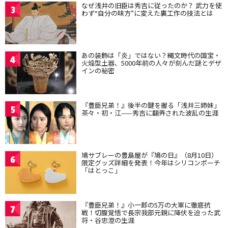
なぜ浅井の旧臣は秀吉に従ったのか？ 武力を使
3
わず“自分の味方”に変えた裏工作の技法とは
あの装飾は「炎」ではない？縄文時代の国宝・
4
火焔型土器、5000年前の人々が刻んだ謎とデザ
インの秘密
『豊臣兄弟！』後半の鍵を握る「浅井三姉妹」
5
茶々・初・江——秀吉に翻弄された波乱の生涯
鳩サブレーの豊島屋が『鳩の日』（8月10日）
6
限定グッズ詳細を発表！今年はシリコンポーチ
「はとっこ」
『豊臣兄弟！』小一郎の5万の大軍に徹底抗
7
戦！切腹覚悟で長宗我部元親に降伏を迫った武
将・谷忠澄の生涯