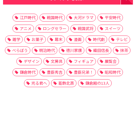
江戸時代
戦国時代
大河ドラマ
平安時代
アニメ
ロングセラー
戦国武将
スイーツ
雑学
お菓子
幕末
漫画
時代劇
テレビ
べらぼう
明治時代
徳川家康
織田信長
抹茶
デザイン
文房具
フィギュア
展覧会
鎌倉時代
豊臣秀吉
豊臣兄弟！
昭和時代
光る君へ
葛飾北斎
鎌倉殿の13人