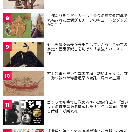
土偶なりきりパーカーも！青森の縄文遺跡群で
8
発掘された土偶がモチーフのキュートなグッズ
が新発売
もしも豊臣秀長が長生きしていたら…？秀吉の
9
暴走と豊臣家滅亡を防げた「最強のカリスマ
性」
村上水軍を率いた戦国武将！幼い弟を支え、共
10
に海へ散った得居通幸の波乱に満ちた生涯
ゴジラの咆哮で目覚める朝…1954年公開『ゴジ
11
ラ』の貴重音源を搭載した「ゴジラ音声目覚ま
し時計」が新発売
『豊臣兄弟！』で萩原護が演じる武将・小堀正