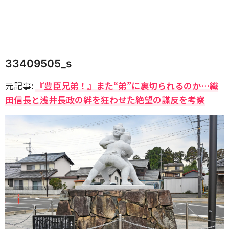
33409505_s
元記事:
『豊臣兄弟！』また“弟”に裏切られるのか…織
田信長と浅井長政の絆を狂わせた絶望の謀反を考察