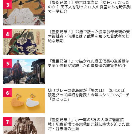
【豊臣兄弟！】秀吉は本当に「女狂い」だった
3
のか？ 天下人を彩った11人の側室たちを時系列
で一挙紹介
【豊臣兄弟！】22歳で散った長宗我部元親の天
4
才後継者・信親とは？武勇を奮った若武者の壮
絶な最期
『豊臣兄弟！』で描かれた織田信長の道普請は
5
史実？信長が実施した街道整備の施策を紹介
鳩サブレーの豊島屋が『鳩の日』（8月10日）
6
限定グッズ詳細を発表！今年はシリコンポーチ
「はとっこ」
『豊臣兄弟！』小一郎の5万の大軍に徹底抗
7
戦！切腹覚悟で長宗我部元親に降伏を迫った武
将・谷忠澄の生涯