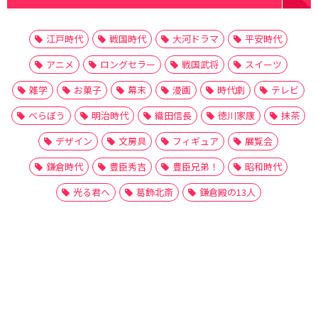
江戸時代
戦国時代
大河ドラマ
平安時代
アニメ
ロングセラー
戦国武将
スイーツ
雑学
お菓子
幕末
漫画
時代劇
テレビ
べらぼう
明治時代
織田信長
徳川家康
抹茶
デザイン
文房具
フィギュア
展覧会
鎌倉時代
豊臣秀吉
豊臣兄弟！
昭和時代
光る君へ
葛飾北斎
鎌倉殿の13人