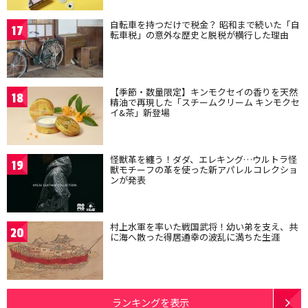
自転車を持つだけで税金？ 昭和まで続いた「自
17
転車税」の意外な歴史と脱税が横行した理由
【季節・数量限定】キンモクセイの香りを天然
18
精油で再現した「スチームクリーム キンモクセ
イ&茶」新登場
怪獣革を纏う！ダダ、エレキング…ウルトラ怪
19
獣モチーフの革を使った新アパレルコレクショ
ンが発表
村上水軍を率いた戦国武将！幼い弟を支え、共
20
に海へ散った得居通幸の波乱に満ちた生涯
ランキングを表示