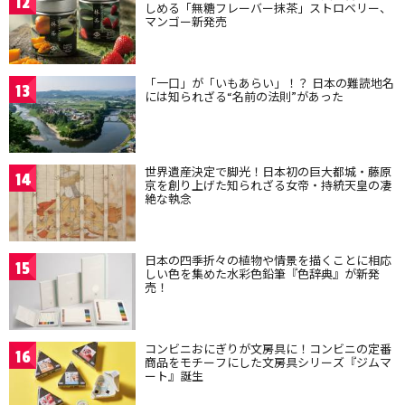
12
しめる「無糖フレーバー抹茶」ストロベリー、
マンゴー新発売
「一口」が「いもあらい」！？ 日本の難読地名
13
には知られざる“名前の法則”があった
世界遺産決定で脚光！日本初の巨大都城・藤原
14
京を創り上げた知られざる女帝・持統天皇の凄
絶な執念
日本の四季折々の植物や情景を描くことに相応
15
しい色を集めた水彩色鉛筆『色辞典』が新発
売！
コンビニおにぎりが文房具に！コンビニの定番
16
商品をモチーフにした文房具シリーズ『ジムマ
ート』誕生