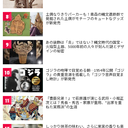
土偶なりきりパーカーも！青森の縄文遺跡群で
8
発掘された土偶がモチーフのキュートなグッズ
が新発売
あの装飾は「炎」ではない？縄文時代の国宝・
9
火焔型土器、5000年前の人々が刻んだ謎とデザ
インの秘密
ゴジラの咆哮で目覚める朝…1954年公開『ゴジ
10
ラ』の貴重音源を搭載した「ゴジラ音声目覚ま
し時計」が新発売
『豊臣兄弟！』で萩原護が演じる武将・小堀正
11
次とは？秀長・秀吉・家康が重用、“出家を重
ねた実務派”の生涯
しっかり抹茶の味わい、さらに果実の香りも楽