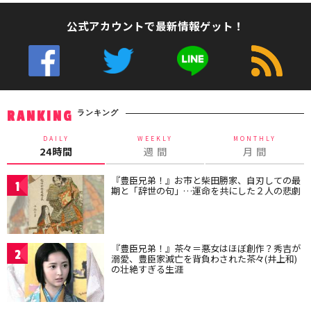
公式アカウントで最新情報ゲット！
ランキング
RANKING
DAILY
WEEKLY
MONTHLY
24時間
週 間
月 間
『豊臣兄弟！』お市と柴田勝家、自刃しての最
1
期と「辞世の句」…運命を共にした２人の悲劇
『豊臣兄弟！』茶々＝悪女はほぼ創作？秀吉が
2
溺愛、豊臣家滅亡を背負わされた茶々(井上和)
の壮絶すぎる生涯