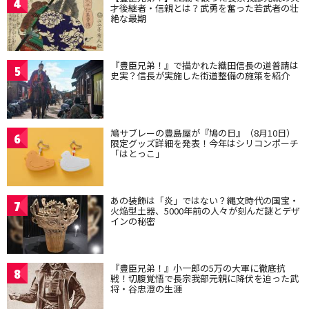
4
才後継者・信親とは？武勇を奮った若武者の壮
絶な最期
『豊臣兄弟！』で描かれた織田信長の道普請は
5
史実？信長が実施した街道整備の施策を紹介
鳩サブレーの豊島屋が『鳩の日』（8月10日）
6
限定グッズ詳細を発表！今年はシリコンポーチ
「はとっこ」
あの装飾は「炎」ではない？縄文時代の国宝・
7
火焔型土器、5000年前の人々が刻んだ謎とデザ
インの秘密
『豊臣兄弟！』小一郎の5万の大軍に徹底抗
8
戦！切腹覚悟で長宗我部元親に降伏を迫った武
将・谷忠澄の生涯