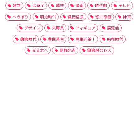
雑学
お菓子
幕末
漫画
時代劇
テレビ
べらぼう
明治時代
織田信長
徳川家康
抹茶
デザイン
文房具
フィギュア
展覧会
鎌倉時代
豊臣秀吉
豊臣兄弟！
昭和時代
光る君へ
葛飾北斎
鎌倉殿の13人