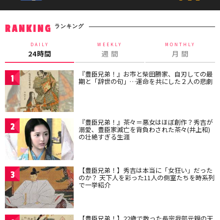
ランキング
RANKING
DAILY
WEEKLY
MONTHLY
24時間
週 間
月 間
『豊臣兄弟！』お市と柴田勝家、自刃しての最
1
期と「辞世の句」…運命を共にした２人の悲劇
『豊臣兄弟！』茶々＝悪女はほぼ創作？秀吉が
2
溺愛、豊臣家滅亡を背負わされた茶々(井上和)
の壮絶すぎる生涯
【豊臣兄弟！】秀吉は本当に「女狂い」だった
3
のか？ 天下人を彩った11人の側室たちを時系列
で一挙紹介
【豊臣兄弟！】22歳で散った長宗我部元親の天