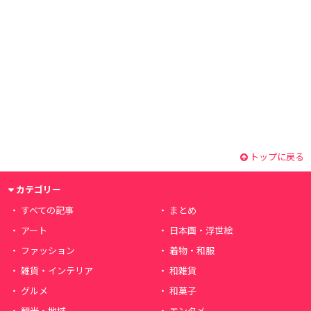
トップに戻る
カテゴリー
すべての記事
まとめ
アート
日本画・浮世絵
ファッション
着物・和服
雑貨・インテリア
和雑貨
グルメ
和菓子
観光・地域
エンタメ