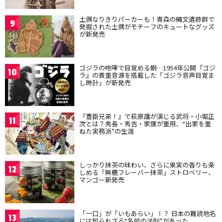
土偶なりきりパーカーも！青森の縄文遺跡群で
9
発掘された土偶がモチーフのキュートなグッズ
が新発売
ゴジラの咆哮で目覚める朝…1954年公開『ゴジ
10
ラ』の貴重音源を搭載した「ゴジラ音声目覚ま
し時計」が新発売
『豊臣兄弟！』で萩原護が演じる武将・小堀正
11
次とは？秀長・秀吉・家康が重用、“出家を重
ねた実務派”の生涯
しっかり抹茶の味わい、さらに果実の香りも楽
12
しめる「無糖フレーバー抹茶」ストロベリー、
マンゴー新発売
「一口」が「いもあらい」！？ 日本の難読地名
13
には知られざる“名前の法則”があった