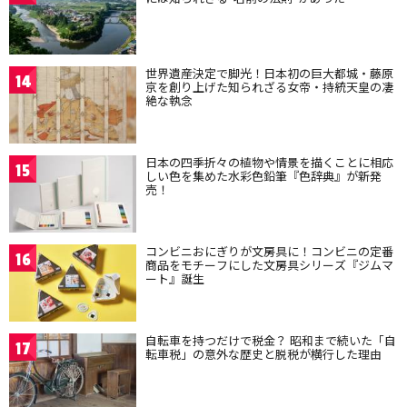
世界遺産決定で脚光！日本初の巨大都城・藤原
14
京を創り上げた知られざる女帝・持統天皇の凄
絶な執念
日本の四季折々の植物や情景を描くことに相応
15
しい色を集めた水彩色鉛筆『色辞典』が新発
売！
コンビニおにぎりが文房具に！コンビニの定番
16
商品をモチーフにした文房具シリーズ『ジムマ
ート』誕生
自転車を持つだけで税金？ 昭和まで続いた「自
17
転車税」の意外な歴史と脱税が横行した理由