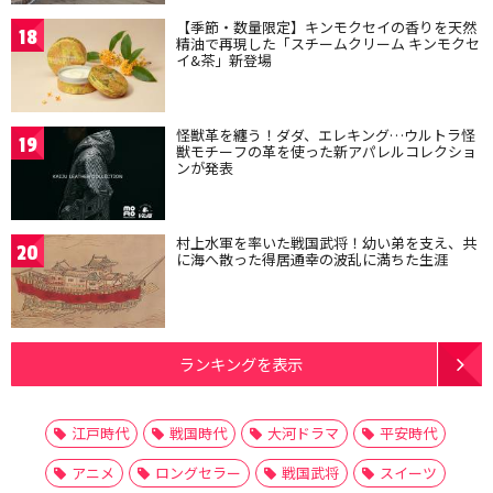
【季節・数量限定】キンモクセイの香りを天然
18
精油で再現した「スチームクリーム キンモクセ
イ&茶」新登場
怪獣革を纏う！ダダ、エレキング…ウルトラ怪
19
獣モチーフの革を使った新アパレルコレクショ
ンが発表
村上水軍を率いた戦国武将！幼い弟を支え、共
20
に海へ散った得居通幸の波乱に満ちた生涯
ランキングを表示
江戸時代
戦国時代
大河ドラマ
平安時代
アニメ
ロングセラー
戦国武将
スイーツ