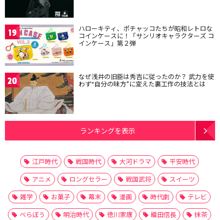
ハローキティ、ポチャッコたちが昭和レトロな
19
コインケースに！「サンリオキャラクターズ コ
インケース」第２弾
なぜ浅井の旧臣は秀吉に従ったのか？ 武力を使
20
わず“自分の味方”に変えた裏工作の技法とは
ランキングを表示
江戸時代
戦国時代
大河ドラマ
平安時代
アニメ
ロングセラー
戦国武将
スイーツ
雑学
お菓子
幕末
漫画
時代劇
テレビ
べらぼう
明治時代
徳川家康
織田信長
抹茶