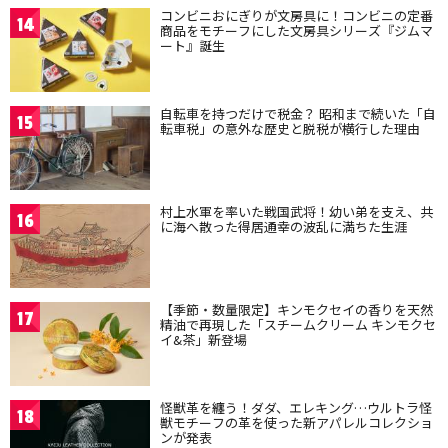
コンビニおにぎりが文房具に！コンビニの定番
14
商品をモチーフにした文房具シリーズ『ジムマ
ート』誕生
自転車を持つだけで税金？ 昭和まで続いた「自
15
転車税」の意外な歴史と脱税が横行した理由
村上水軍を率いた戦国武将！幼い弟を支え、共
16
に海へ散った得居通幸の波乱に満ちた生涯
【季節・数量限定】キンモクセイの香りを天然
17
精油で再現した「スチームクリーム キンモクセ
イ&茶」新登場
怪獣革を纏う！ダダ、エレキング…ウルトラ怪
18
獣モチーフの革を使った新アパレルコレクショ
ンが発表