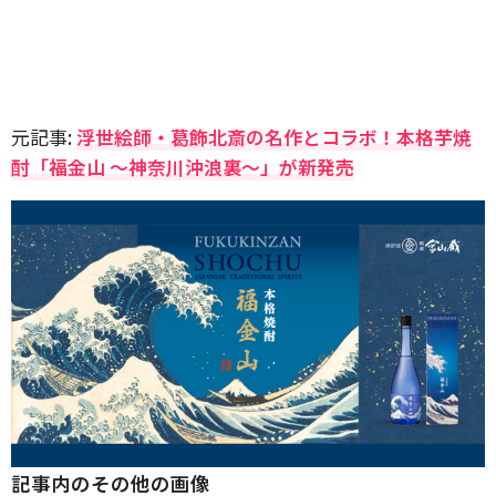
元記事:
浮世絵師・葛飾北斎の名作とコラボ！本格芋焼
酎「福金山 ～神奈川沖浪裏～」が新発売
記事内のその他の画像