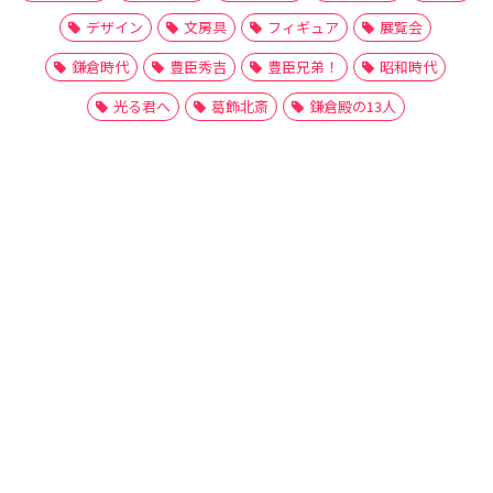
デザイン
文房具
フィギュア
展覧会
鎌倉時代
豊臣秀吉
豊臣兄弟！
昭和時代
光る君へ
葛飾北斎
鎌倉殿の13人