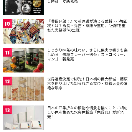
し時計」が新発売
『豊臣兄弟！』で萩原護が演じる武将・小堀正
10
次とは？秀長・秀吉・家康が重用、“出家を重
ねた実務派”の生涯
しっかり抹茶の味わい、さらに果実の香りも楽
11
しめる「無糖フレーバー抹茶」ストロベリー、
マンゴー新発売
世界遺産決定で脚光！日本初の巨大都城・藤原
12
京を創り上げた知られざる女帝・持統天皇の凄
絶な執念
日本の四季折々の植物や情景を描くことに相応
13
しい色を集めた水彩色鉛筆『色辞典』が新発
売！