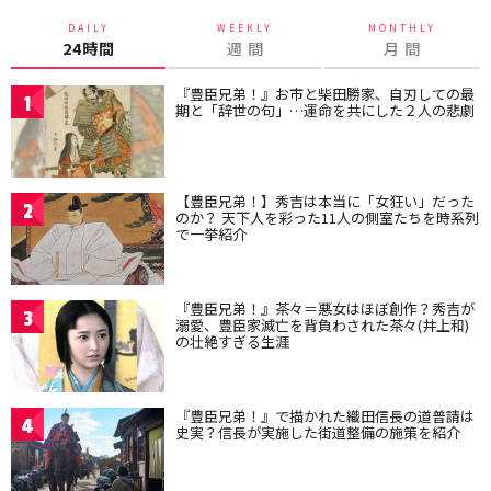
DAILY
WEEKLY
MONTHLY
24時間
週 間
月 間
『豊臣兄弟！』お市と柴田勝家、自刃しての最
1
期と「辞世の句」…運命を共にした２人の悲劇
【豊臣兄弟！】秀吉は本当に「女狂い」だった
2
のか？ 天下人を彩った11人の側室たちを時系列
で一挙紹介
『豊臣兄弟！』茶々＝悪女はほぼ創作？秀吉が
3
溺愛、豊臣家滅亡を背負わされた茶々(井上和)
の壮絶すぎる生涯
『豊臣兄弟！』で描かれた織田信長の道普請は
4
史実？信長が実施した街道整備の施策を紹介