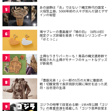
あの装飾は「炎」ではない？縄文時代の国宝・
5
火焔型土器、5000年前の人々が刻んだ謎とデザ
インの秘密
鳩サブレーの豊島屋が『鳩の日』（8月10日）
6
限定グッズ詳細を発表！今年はシリコンポーチ
「はとっこ」
土偶なりきりパーカーも！青森の縄文遺跡群で
7
発掘された土偶がモチーフのキュートなグッズ
が新発売
『豊臣兄弟！』小一郎の5万の大軍に徹底抗
8
戦！切腹覚悟で長宗我部元親に降伏を迫った武
将・谷忠澄の生涯
ゴジラの咆哮で目覚める朝…1954年公開『ゴジ
9
ラ』の貴重音源を搭載した「ゴジラ音声目覚ま