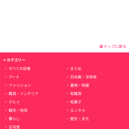
トップに戻る
カテゴリー
すべての記事
まとめ
アート
日本画・浮世絵
ファッション
着物・和服
雑貨・インテリア
和雑貨
グルメ
和菓子
観光・地域
エンタメ
暮らし
歴史・文化
古写真