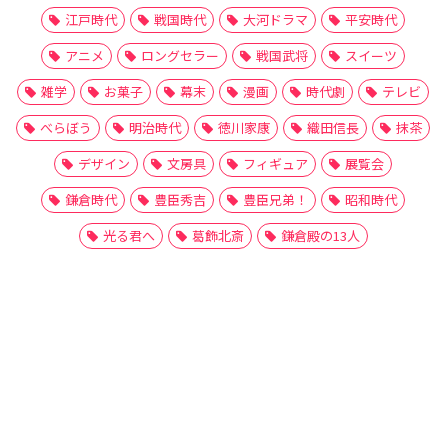
江戸時代
戦国時代
大河ドラマ
平安時代
アニメ
ロングセラー
戦国武将
スイーツ
雑学
お菓子
幕末
漫画
時代劇
テレビ
べらぼう
明治時代
徳川家康
織田信長
抹茶
デザイン
文房具
フィギュア
展覧会
鎌倉時代
豊臣秀吉
豊臣兄弟！
昭和時代
光る君へ
葛飾北斎
鎌倉殿の13人