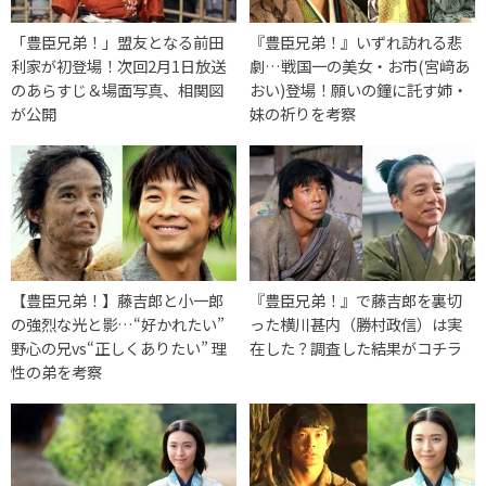
「豊臣兄弟！」盟友となる前田
『豊臣兄弟！』いずれ訪れる悲
利家が初登場！次回2月1日放送
劇…戦国一の美女・お市(宮﨑あ
のあらすじ＆場面写真、相関図
おい)登場！願いの鐘に託す姉・
が公開
妹の祈りを考察
【豊臣兄弟！】藤吉郎と小一郎
『豊臣兄弟！』で藤吉郎を裏切
の強烈な光と影…“好かれたい”
った横川甚内（勝村政信）は実
野心の兄vs“正しくありたい” 理
在した？調査した結果がコチラ
性の弟を考察