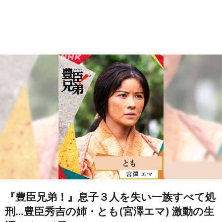
『豊臣兄弟！』息子３人を失い一族すべて処
刑…豊臣秀吉の姉・とも(宮澤エマ) 激動の生