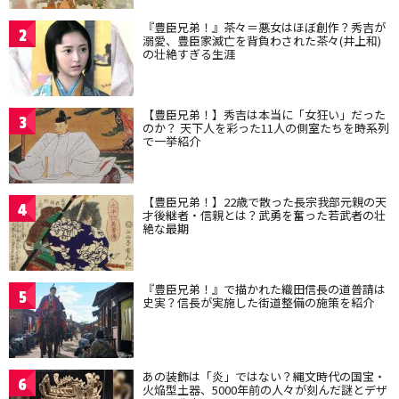
『豊臣兄弟！』茶々＝悪女はほぼ創作？秀吉が
2
溺愛、豊臣家滅亡を背負わされた茶々(井上和)
の壮絶すぎる生涯
【豊臣兄弟！】秀吉は本当に「女狂い」だった
3
のか？ 天下人を彩った11人の側室たちを時系列
で一挙紹介
【豊臣兄弟！】22歳で散った長宗我部元親の天
4
才後継者・信親とは？武勇を奮った若武者の壮
絶な最期
『豊臣兄弟！』で描かれた織田信長の道普請は
5
史実？信長が実施した街道整備の施策を紹介
あの装飾は「炎」ではない？縄文時代の国宝・
6
火焔型土器、5000年前の人々が刻んだ謎とデザ