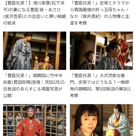
【豊臣兄弟！】徳川家康(松下洸
『豊臣兄弟！』史実とドラマか
平)の妻になる豊臣 妹・あさひ
ら戦国最強の肝っ玉母ちゃん・
(倉沢杏菜)との出会いと儚い結婚
なか（坂井真紀）の人物像と生
の結末
涯を考察
「豊臣兄弟！」相関図に竹中半
『豊臣兄弟！』大沢次郎左衛
兵衛(菅田将暉)登場！次回2月15
門、史実ではどうなる？一触即
日放送のあらすじ＆場面写真が
発の調略回、第5回放送の解説と
公開
考察