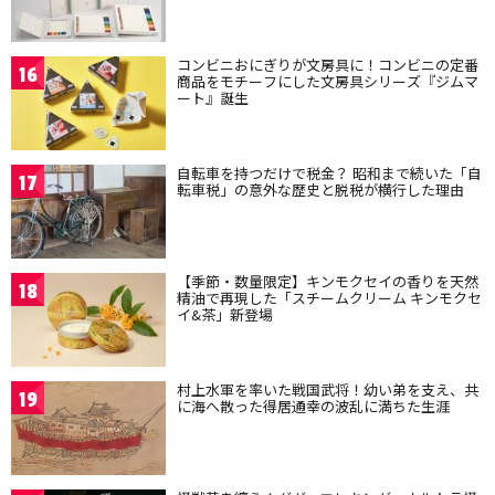
コンビニおにぎりが文房具に！コンビニの定番
16
商品をモチーフにした文房具シリーズ『ジムマ
ート』誕生
自転車を持つだけで税金？ 昭和まで続いた「自
17
転車税」の意外な歴史と脱税が横行した理由
【季節・数量限定】キンモクセイの香りを天然
18
精油で再現した「スチームクリーム キンモクセ
イ&茶」新登場
村上水軍を率いた戦国武将！幼い弟を支え、共
19
に海へ散った得居通幸の波乱に満ちた生涯