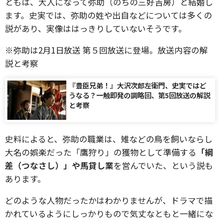
ともは、大人になって弥助（のちの三好吉房）と結婚し
ます。史実では、弥助の姓や出自などについては多くの
説があり、実像ははっきりしていないそうです。
※弥助は2月1日放送 第５回放送に登場。放送内容の解
説と考察
『豊臣兄弟！』大沢次郎左衛門、史実ではど
うなる？一触即発の調略回、第5回放送の解説
と考察
史料によると、弥助の職業は、雉などの鳥を飼いならし
大名の娯楽だった「鷹狩り」の獲物として準備する
「綱
差（つなさし）」や馬貸し業
を営んでいた、という説も
あります。
どのような人物だったかはわかりませんが、ドラマで描
かれているようにしっかりもので気丈なともと一緒にな