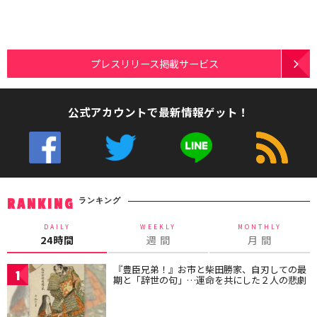
プレスリリース掲載サービス
公式アカウントで最新情報ゲット！
ランキング
RANKING
DAILY
WEEKLY
MONTHLY
24時間
週 間
月 間
『豊臣兄弟！』お市と柴田勝家、自刃しての最
1
期と「辞世の句」…運命を共にした２人の悲劇