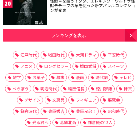
怪獣革を纏う！ダダ、エレキング…ウルトラ怪
20
獣モチーフの革を使った新アパレルコレクショ
ンが発表
ランキングを表示
江戸時代
戦国時代
大河ドラマ
平安時代
アニメ
ロングセラー
戦国武将
スイーツ
雑学
お菓子
幕末
漫画
時代劇
テレビ
べらぼう
明治時代
織田信長
徳川家康
抹茶
デザイン
文房具
フィギュア
展覧会
鎌倉時代
豊臣秀吉
豊臣兄弟！
昭和時代
光る君へ
葛飾北斎
鎌倉殿の13人