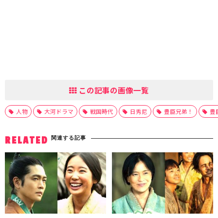
この記事の画像一覧
人物
大河ドラマ
戦国時代
日秀尼
豊臣兄弟！
豊
関連する記事
RELATED