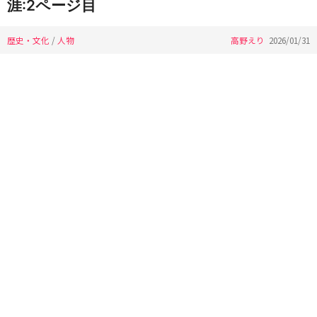
涯:2ページ目
歴史・文化
/
人物
高野えり
2026/01/31