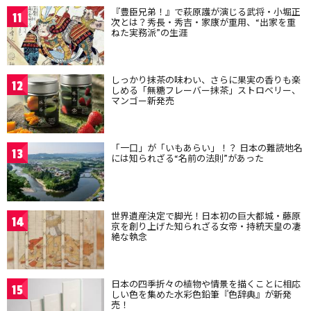
『豊臣兄弟！』で萩原護が演じる武将・小堀正
11
次とは？秀長・秀吉・家康が重用、“出家を重
ねた実務派”の生涯
しっかり抹茶の味わい、さらに果実の香りも楽
12
しめる「無糖フレーバー抹茶」ストロベリー、
マンゴー新発売
「一口」が「いもあらい」！？ 日本の難読地名
13
には知られざる“名前の法則”があった
世界遺産決定で脚光！日本初の巨大都城・藤原
14
京を創り上げた知られざる女帝・持統天皇の凄
絶な執念
日本の四季折々の植物や情景を描くことに相応
15
しい色を集めた水彩色鉛筆『色辞典』が新発
売！