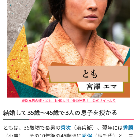
豊臣兄弟の姉・とも NHK大河「豊臣兄弟！」公式サイトより
結婚して35歳〜45歳で3人の息子を授かる
ともは、35歳頃で長男の
秀次
（治兵衛）、翌年には
秀勝
（小吉）、その10年後の45歳頃に
秀保
（辰千代）と、
三