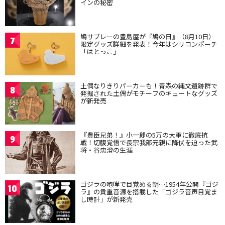
インの秘密
鳩サブレーの豊島屋が『鳩の日』（8月10日）
7
限定グッズ詳細を発表！今年はシリコンポーチ
「はとっこ」
土偶なりきりパーカーも！青森の縄文遺跡群で
8
発掘された土偶がモチーフのキュートなグッズ
が新発売
『豊臣兄弟！』小一郎の5万の大軍に徹底抗
9
戦！切腹覚悟で長宗我部元親に降伏を迫った武
将・谷忠澄の生涯
ゴジラの咆哮で目覚める朝…1954年公開『ゴジ
10
ラ』の貴重音源を搭載した「ゴジラ音声目覚ま
し時計」が新発売