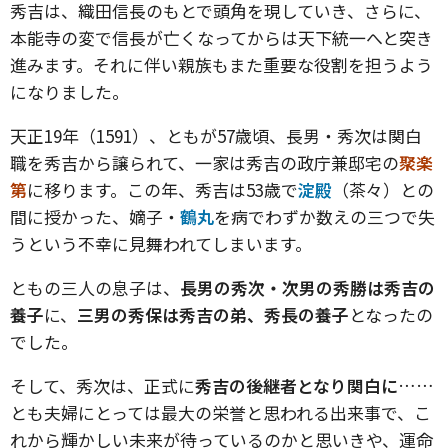
秀吉は、織田信長のもとで頭角を現していき、さらに、
本能寺の変で信長が亡くなってからは天下統一へと突き
進みます。それに伴い親族もまた重要な役割を担うよう
になりました。
天正19年（1591）、ともが57歳頃、長男・秀次は関白
職を秀吉から譲られて、一家は秀吉の政庁兼邸宅の
聚楽
第
に移ります。この年、秀吉は53歳で
淀殿
（茶々）との
間に授かった、嫡子・
鶴丸
を病でわずか数えの三つで失
うという不幸に見舞われてしまいます。
ともの三人の息子は、
長男の秀次・次男の秀勝は秀吉の
養子
に、
三男の秀保は秀吉の弟、秀長の養子
となったの
でした。
そして、秀次は、正式に
秀吉の後継者となり関白に
……
とも夫婦にとっては最大の栄誉と思われる出来事で、こ
れから輝かしい未来が待っているのかと思いきや、運命