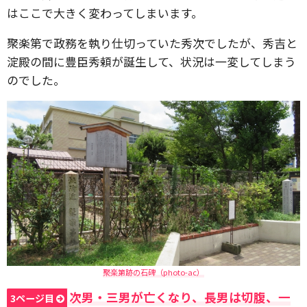
はここで大きく変わってしまいます。
聚楽第で政務を執り仕切っていた秀次でしたが、秀吉と
淀殿の間に豊臣秀頼が誕生して、状況は一変してしまう
のでした。
聚楽第跡の石碑（photo-ac）
次男・三男が亡くなり、長男は切腹、一
3ページ目