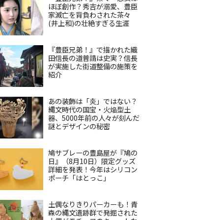
ほぼ創作？秀吉が溺愛、豊臣
家滅亡を背負わされた茶々
(井上和)の壮絶すぎる生涯
『豊臣兄弟！』で描かれた織
田信長の道普請は史実？信長
が実施した街道整備の施策を
紹介
あの装飾は「炎」ではない？
縄文時代の国宝・火焔型土
器、5000年前の人々が刻んだ
謎とデザインの秘密
鳩サブレーの豊島屋が『鳩の
日』（8月10日）限定グッズ
詳細を発表！今年はシリコン
ポーチ「はとっこ」
土偶なりきりパーカーも！青
森の縄文遺跡群で発掘された