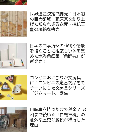
世界遺産決定で脚光！日本初
の巨大都城・藤原京を創り上
げた知られざる女帝・持統天
皇の凄絶な執念
日本の四季折々の植物や情景
を描くことに相応しい色を集
めた水彩色鉛筆『色辞典』が
新発売！
コンビニおにぎりが文房具
に！コンビニの定番商品をモ
チーフにした文房具シリーズ
『ジムマート』誕生
自転車を持つだけで税金？ 昭
和まで続いた「自転車税」の
意外な歴史と脱税が横行した
理由