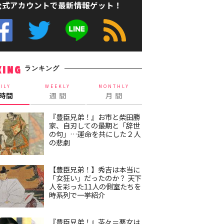
公式アカウントで最新情報ゲット！
ランキング
KING
ILY
WEEKLY
MONTHLY
4時間
週 間
月 間
『豊臣兄弟！』お市と柴田勝
家、自刃しての最期と「辞世
の句」…運命を共にした２人
の悲劇
【豊臣兄弟！】秀吉は本当に
「女狂い」だったのか？ 天下
人を彩った11人の側室たちを
時系列で一挙紹介
『豊臣兄弟！』茶々＝悪女は