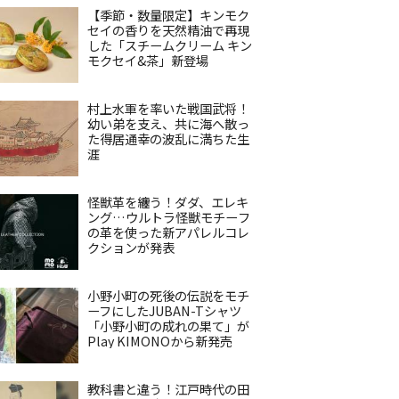
【季節・数量限定】キンモク
セイの香りを天然精油で再現
した「スチームクリーム キン
モクセイ&茶」新登場
村上水軍を率いた戦国武将！
幼い弟を支え、共に海へ散っ
た得居通幸の波乱に満ちた生
涯
怪獣革を纏う！ダダ、エレキ
ング…ウルトラ怪獣モチーフ
の革を使った新アパレルコレ
クションが発表
小野小町の死後の伝説をモチ
ーフにしたJUBAN-Tシャツ
「小野小町の成れの果て」が
Play KIMONOから新発売
教科書と違う！江戸時代の田