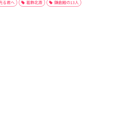
光る君へ
葛飾北斎
鎌倉殿の13人