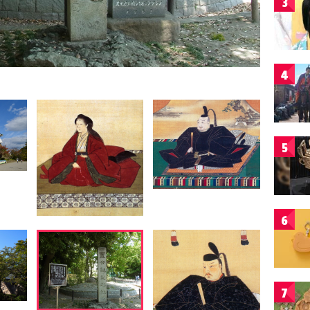
3
4
5
6
7