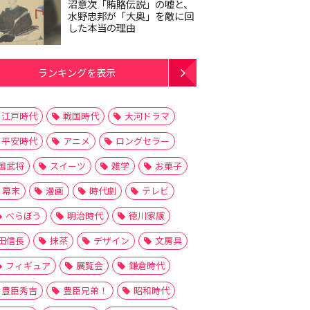
沼意次「賄賂伝説」の嘘と、
水野忠邦が「大奥」を敵に回
した本当の理由
ランキングを表示
江戸時代
戦国時代
大河ドラマ
平安時代
アニメ
ロングセラー
国武将
スイーツ
雑学
お菓子
幕末
漫画
時代劇
テレビ
べらぼう
明治時代
徳川家康
田信長
抹茶
デザイン
文房具
フィギュア
展覧会
鎌倉時代
豊臣秀吉
豊臣兄弟！
昭和時代