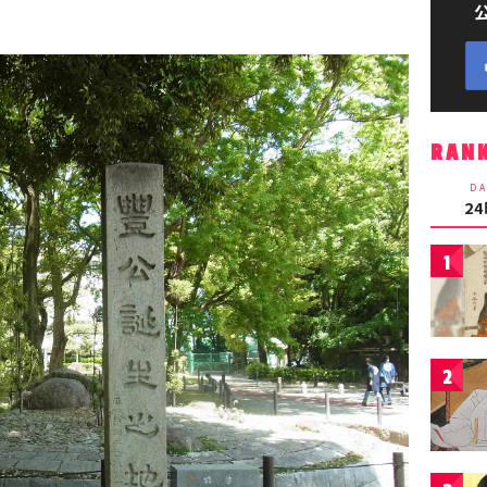
RAN
DA
2
1
2