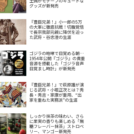
土偶がモチーフのキュートな
グッズが新発売
『豊臣兄弟！』小一郎の5万
の大軍に徹底抗戦！切腹覚悟
で長宗我部元親に降伏を迫っ
た武将・谷忠澄の生涯
ゴジラの咆哮で目覚める朝…
1954年公開『ゴジラ』の貴重
音源を搭載した「ゴジラ音声
目覚まし時計」が新発売
『豊臣兄弟！』で萩原護が演
じる武将・小堀正次とは？秀
長・秀吉・家康が重用、“出
家を重ねた実務派”の生涯
しっかり抹茶の味わい、さら
に果実の香りも楽しめる「無
糖フレーバー抹茶」ストロベ
リー、マンゴー新発売