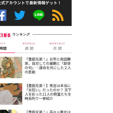
公式アカウントで最新情報ゲット！
ランキング
KING
ILY
WEEKLY
MONTHLY
4時間
週 間
月 間
『豊臣兄弟！』お市と柴田勝
家、自刃しての最期と「辞世
の句」…運命を共にした２人
の悲劇
【豊臣兄弟！】秀吉は本当に
「女狂い」だったのか？ 天下
人を彩った11人の側室たちを
時系列で一挙紹介
『豊臣兄弟！』茶々＝悪女は