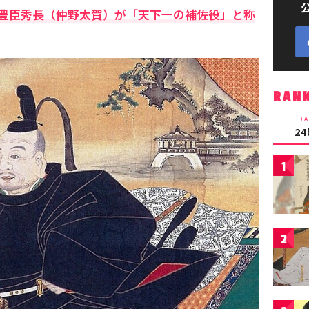
豊臣秀長（仲野太賀）が「天下一の補佐役」と称
RAN
DA
2
1
2