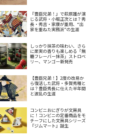
『豊臣兄弟！』で萩原護が演
じる武将・小堀正次とは？秀
長・秀吉・家康が重用、“出
家を重ねた実務派”の生涯
しっかり抹茶の味わい、さら
に果実の香りも楽しめる「無
糖フレーバー抹茶」ストロベ
リー、マンゴー新発売
【豊臣兄弟！】2度の改易か
ら復活した武将・多賀秀種と
は？豊臣秀長に仕えた半年間
と波乱の生涯
コンビニおにぎりが文房具
に！コンビニの定番商品をモ
チーフにした文房具シリーズ
『ジムマート』誕生