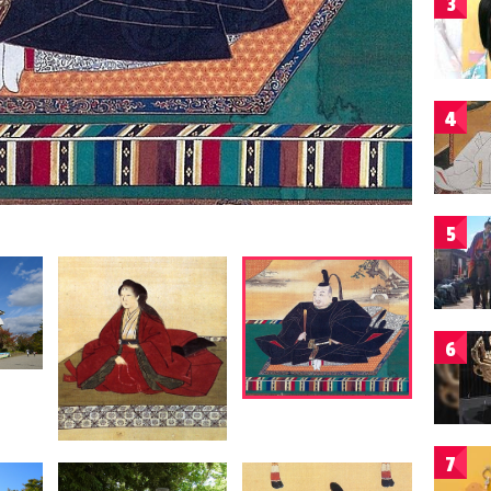
3
4
5
6
7