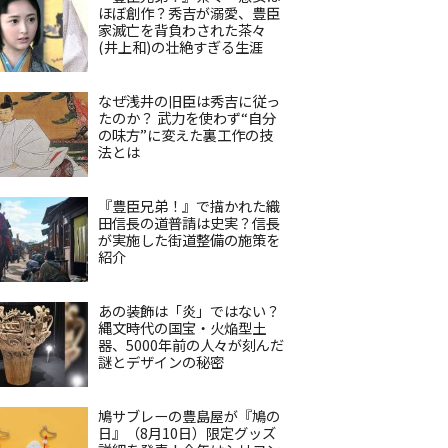
ほぼ創作？秀吉が溺愛、豊臣
家滅亡を背負わされた茶々
(井上和)の壮絶すぎる生涯
なぜ浅井の旧臣は秀吉に従っ
たのか？ 武力を使わず“自分
の味方”に変えた裏工作の技
法とは
『豊臣兄弟！』で描かれた織
田信長の道普請は史実？信長
が実施した街道整備の施策を
紹介
あの装飾は「炎」ではない？
縄文時代の国宝・火焔型土
器、5000年前の人々が刻んだ
謎とデザインの秘密
鳩サブレーの豊島屋が『鳩の
日』（8月10日）限定グッズ