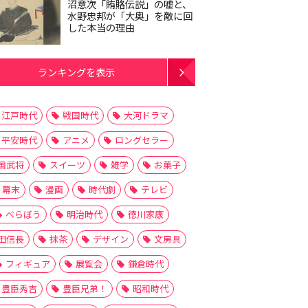
沼意次「賄賂伝説」の嘘と、
水野忠邦が「大奥」を敵に回
した本当の理由
ランキングを表示
江戸時代
戦国時代
大河ドラマ
平安時代
アニメ
ロングセラー
国武将
スイーツ
雑学
お菓子
幕末
漫画
時代劇
テレビ
べらぼう
明治時代
徳川家康
田信長
抹茶
デザイン
文房具
フィギュア
展覧会
鎌倉時代
豊臣秀吉
豊臣兄弟！
昭和時代