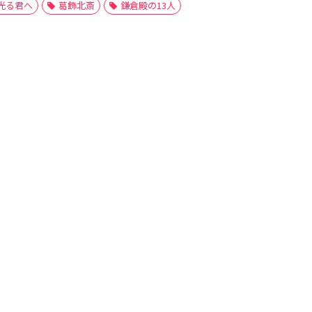
光る君へ
葛飾北斎
鎌倉殿の13人