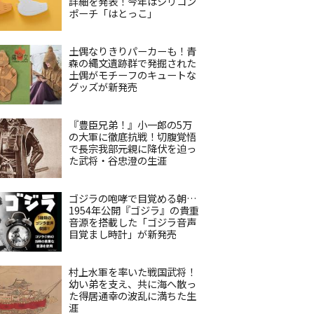
詳細を発表！今年はシリコン
ポーチ「はとっこ」
土偶なりきりパーカーも！青
森の縄文遺跡群で発掘された
土偶がモチーフのキュートな
グッズが新発売
『豊臣兄弟！』小一郎の5万
の大軍に徹底抗戦！切腹覚悟
で長宗我部元親に降伏を迫っ
た武将・谷忠澄の生涯
ゴジラの咆哮で目覚める朝…
1954年公開『ゴジラ』の貴重
音源を搭載した「ゴジラ音声
目覚まし時計」が新発売
村上水軍を率いた戦国武将！
幼い弟を支え、共に海へ散っ
た得居通幸の波乱に満ちた生
涯