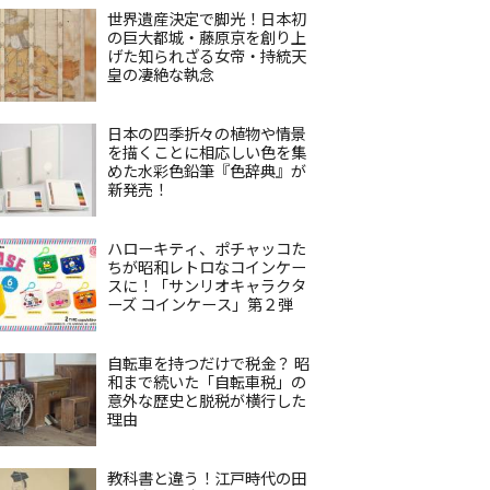
世界遺産決定で脚光！日本初
の巨大都城・藤原京を創り上
げた知られざる女帝・持統天
皇の凄絶な執念
日本の四季折々の植物や情景
を描くことに相応しい色を集
めた水彩色鉛筆『色辞典』が
新発売！
ハローキティ、ポチャッコた
ちが昭和レトロなコインケー
スに！「サンリオキャラクタ
ーズ コインケース」第２弾
自転車を持つだけで税金？ 昭
和まで続いた「自転車税」の
意外な歴史と脱税が横行した
理由
教科書と違う！江戸時代の田