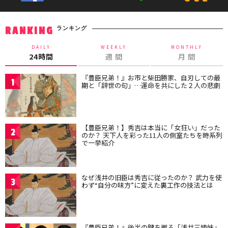
ランキング
RANKING
DAILY
WEEKLY
MONTHLY
24時間
週 間
月 間
『豊臣兄弟！』お市と柴田勝家、自刃しての最
1
期と「辞世の句」…運命を共にした２人の悲劇
【豊臣兄弟！】秀吉は本当に「女狂い」だった
2
のか？ 天下人を彩った11人の側室たちを時系列
で一挙紹介
なぜ浅井の旧臣は秀吉に従ったのか？ 武力を使
3
わず“自分の味方”に変えた裏工作の技法とは
『豊臣兄弟！』後半の鍵を握る「浅井三姉妹」