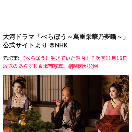
大河ドラマ「べらぼう～蔦重栄華乃夢噺～」
公式サイトより ©️NHK
元記事:
【べらぼう】生きていた源内！？次回11月16日
放送のあらすじ＆場面写真、相関図が公開