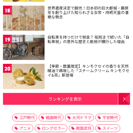
世界遺産決定で脚光！日本初の巨大都城・藤原
18
京を創り上げた知られざる女帝・持統天皇の凄
絶な執念
自転車を持つだけで税金？ 昭和まで続いた「自
19
転車税」の意外な歴史と脱税が横行した理由
【季節・数量限定】キンモクセイの香りを天然
20
精油で再現した「スチームクリーム キンモクセ
イ&茶」新登場
ランキングを表示
江戸時代
戦国時代
大河ドラマ
平安時代
アニメ
ロングセラー
戦国武将
スイーツ