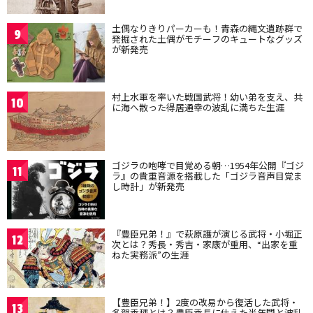
土偶なりきりパーカーも！青森の縄文遺跡群で
9
発掘された土偶がモチーフのキュートなグッズ
が新発売
村上水軍を率いた戦国武将！幼い弟を支え、共
10
に海へ散った得居通幸の波乱に満ちた生涯
ゴジラの咆哮で目覚める朝…1954年公開『ゴジ
11
ラ』の貴重音源を搭載した「ゴジラ音声目覚ま
し時計」が新発売
『豊臣兄弟！』で萩原護が演じる武将・小堀正
12
次とは？秀長・秀吉・家康が重用、“出家を重
ねた実務派”の生涯
【豊臣兄弟！】2度の改易から復活した武将・
13
多賀秀種とは？豊臣秀長に仕えた半年間と波乱