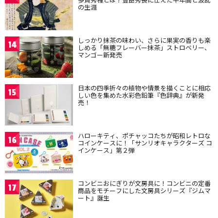
の生涯
しっかり抹茶の味わい、さらに果実の香りも楽
14
しめる「無糖フレーバー抹茶」ストロベリー、
マンゴー新発売
日本の四季折々の植物や情景を描くことに相応
15
しい色を集めた水彩色鉛筆『色辞典』が新発
売！
ハローキティ、ポチャッコたちが昭和レトロな
16
コインケースに！「サンリオキャラクターズ コ
インケース」第２弾
コンビニおにぎりが文房具に！コンビニの定番
17
商品をモチーフにした文房具シリーズ『ジムマ
ート』誕生