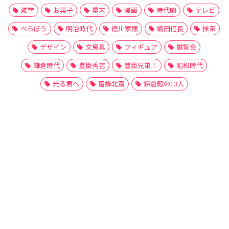
雑学
お菓子
幕末
漫画
時代劇
テレビ
べらぼう
明治時代
徳川家康
織田信長
抹茶
デザイン
文房具
フィギュア
展覧会
鎌倉時代
豊臣秀吉
豊臣兄弟！
昭和時代
光る君へ
葛飾北斎
鎌倉殿の13人