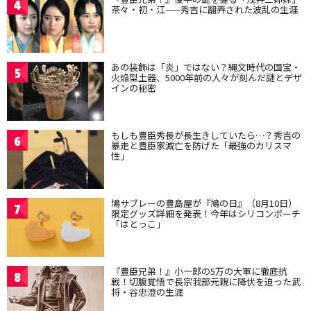
4
茶々・初・江——秀吉に翻弄された波乱の生涯
あの装飾は「炎」ではない？縄文時代の国宝・
5
火焔型土器、5000年前の人々が刻んだ謎とデザ
インの秘密
もしも豊臣秀長が長生きしていたら…？秀吉の
6
暴走と豊臣家滅亡を防げた「最強のカリスマ
性」
鳩サブレーの豊島屋が『鳩の日』（8月10日）
7
限定グッズ詳細を発表！今年はシリコンポーチ
「はとっこ」
『豊臣兄弟！』小一郎の5万の大軍に徹底抗
8
戦！切腹覚悟で長宗我部元親に降伏を迫った武
将・谷忠澄の生涯