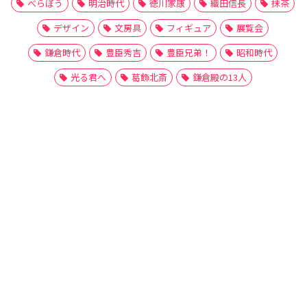
べらぼう
明治時代
徳川家康
織田信長
抹茶
デザイン
文房具
フィギュア
展覧会
鎌倉時代
豊臣秀吉
豊臣兄弟！
昭和時代
光る君へ
葛飾北斎
鎌倉殿の13人