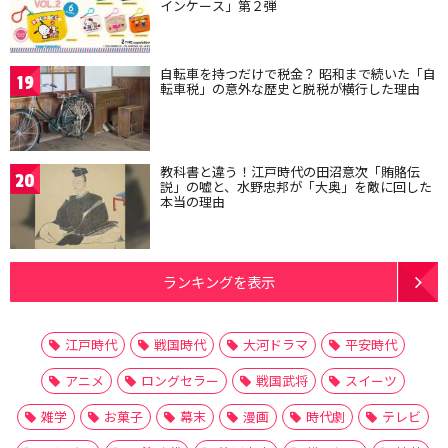
インケース」第２弾
自転車を持つだけで税金？ 昭和まで続いた「自
19
転車税」の意外な歴史と脱税が横行した理由
教科書と違う！江戸時代の田沼意次「賄賂伝
20
説」の嘘と、水野忠邦が「大奥」を敵に回した
本当の理由
ランキングを表示
江戸時代
戦国時代
大河ドラマ
平安時代
アニメ
ロングセラー
戦国武将
スイーツ
雑学
お菓子
幕末
漫画
時代劇
テレビ