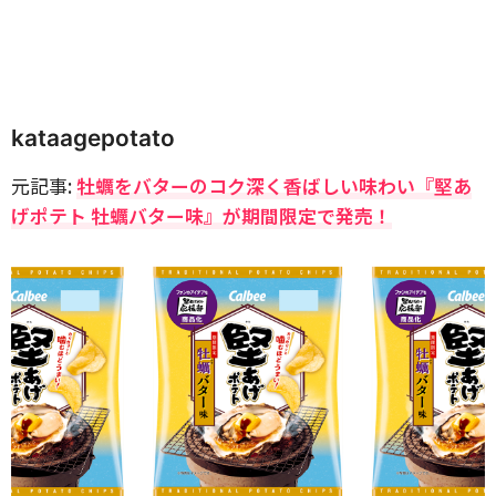
kataagepotato
元記事:
牡蠣をバターのコク深く香ばしい味わい『堅あ
げポテト 牡蠣バター味』が期間限定で発売！