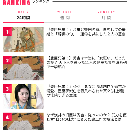
ランキング
RANKING
DAILY
WEEKLY
MONTHLY
24時間
週 間
月 間
『豊臣兄弟！』お市と柴田勝家、自刃しての最
1
期と「辞世の句」…運命を共にした２人の悲劇
【豊臣兄弟！】秀吉は本当に「女狂い」だった
2
のか？ 天下人を彩った11人の側室たちを時系列
で一挙紹介
『豊臣兄弟！』茶々＝悪女はほぼ創作？秀吉が
3
溺愛、豊臣家滅亡を背負わされた茶々(井上和)
の壮絶すぎる生涯
なぜ浅井の旧臣は秀吉に従ったのか？ 武力を使
4
わず“自分の味方”に変えた裏工作の技法とは