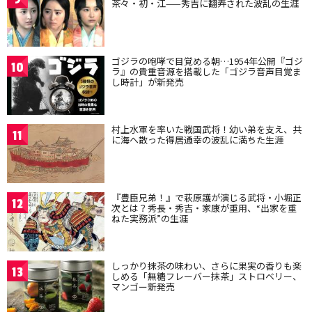
茶々・初・江——秀吉に翻弄された波乱の生涯
ゴジラの咆哮で目覚める朝…1954年公開『ゴジ
10
ラ』の貴重音源を搭載した「ゴジラ音声目覚ま
し時計」が新発売
村上水軍を率いた戦国武将！幼い弟を支え、共
11
に海へ散った得居通幸の波乱に満ちた生涯
『豊臣兄弟！』で萩原護が演じる武将・小堀正
12
次とは？秀長・秀吉・家康が重用、“出家を重
ねた実務派”の生涯
しっかり抹茶の味わい、さらに果実の香りも楽
13
しめる「無糖フレーバー抹茶」ストロベリー、
マンゴー新発売