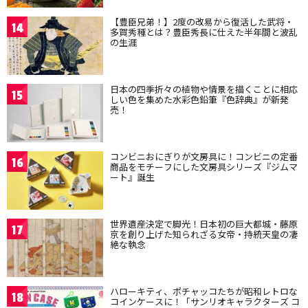
【豊臣兄弟！】2度の改易から復活した武将・
14
多賀秀種とは？豊臣秀長に仕えた半年間と波乱
の生涯
日本の四季折々の植物や情景を描くことに相応
15
しい色を集めた水彩色鉛筆『色辞典』が新発
売！
コンビニおにぎりが文房具に！コンビニの定番
16
商品をモチーフにした文房具シリーズ『ジムマ
ート』誕生
世界遺産決定で脚光！日本初の巨大都城・藤原
17
京を創り上げた知られざる女帝・持統天皇の凄
絶な執念
ハローキティ、ポチャッコたちが昭和レトロな
18
コインケースに！「サンリオキャラクターズ コ