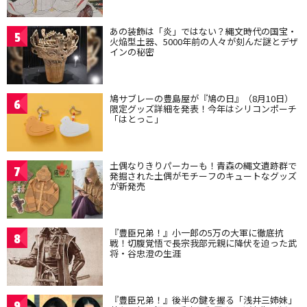
あの装飾は「炎」ではない？縄文時代の国宝・
5
火焔型土器、5000年前の人々が刻んだ謎とデザ
インの秘密
鳩サブレーの豊島屋が『鳩の日』（8月10日）
6
限定グッズ詳細を発表！今年はシリコンポーチ
「はとっこ」
土偶なりきりパーカーも！青森の縄文遺跡群で
7
発掘された土偶がモチーフのキュートなグッズ
が新発売
『豊臣兄弟！』小一郎の5万の大軍に徹底抗
8
戦！切腹覚悟で長宗我部元親に降伏を迫った武
将・谷忠澄の生涯
『豊臣兄弟！』後半の鍵を握る「浅井三姉妹」
9