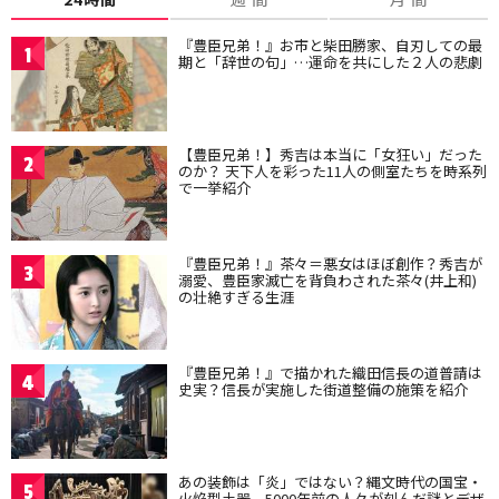
『豊臣兄弟！』お市と柴田勝家、自刃しての最
1
期と「辞世の句」…運命を共にした２人の悲劇
【豊臣兄弟！】秀吉は本当に「女狂い」だった
2
のか？ 天下人を彩った11人の側室たちを時系列
で一挙紹介
『豊臣兄弟！』茶々＝悪女はほぼ創作？秀吉が
3
溺愛、豊臣家滅亡を背負わされた茶々(井上和)
の壮絶すぎる生涯
『豊臣兄弟！』で描かれた織田信長の道普請は
4
史実？信長が実施した街道整備の施策を紹介
あの装飾は「炎」ではない？縄文時代の国宝・
5
火焔型土器、5000年前の人々が刻んだ謎とデザ