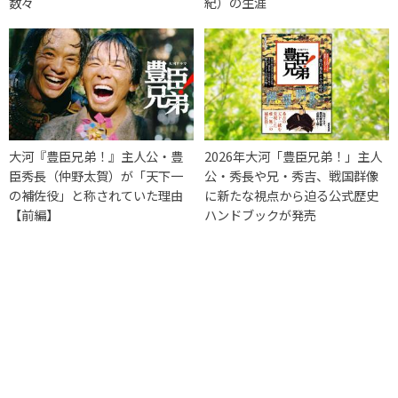
数々
紀）の生涯
大河『豊臣兄弟！』主人公・豊
2026年大河「豊臣兄弟！」主人
臣秀長（仲野太賀）が「天下一
公・秀長や兄・秀吉、戦国群像
の補佐役」と称されていた理由
に新たな視点から迫る公式歴史
【前編】
ハンドブックが発売