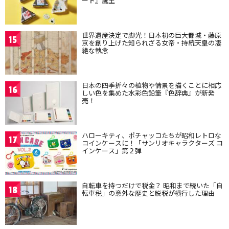
ート』誕生
世界遺産決定で脚光！日本初の巨大都城・藤原
15
京を創り上げた知られざる女帝・持統天皇の凄
絶な執念
日本の四季折々の植物や情景を描くことに相応
16
しい色を集めた水彩色鉛筆『色辞典』が新発
売！
ハローキティ、ポチャッコたちが昭和レトロな
17
コインケースに！「サンリオキャラクターズ コ
インケース」第２弾
自転車を持つだけで税金？ 昭和まで続いた「自
18
転車税」の意外な歴史と脱税が横行した理由