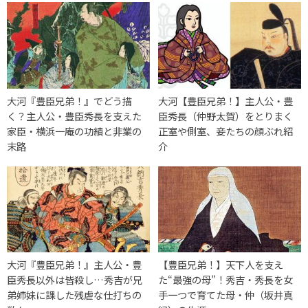
大河『豊臣兄弟！』でどう描
大河【豊臣兄弟！】主人公・豊
く？主人公・豊臣秀長を支えた
臣秀長（仲野太賀）をとりまく
家臣・横浜一庵の功績と非業の
正室や側室、妾たちの顔ぶれ紹
末路
介
大河『豊臣兄弟！』主人公・豊
【豊臣兄弟！】天下人を支え
臣秀長以外は皆殺し…秀吉が兄
た“最強の母”！秀吉・秀長を女
弟姉妹に課した残虐な仕打ちの
手一つで育てた母・仲（坂井真