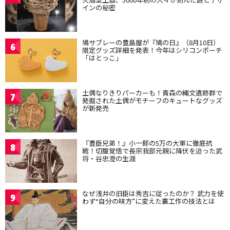
インの秘密
鳩サブレーの豊島屋が『鳩の日』（8月10日）
6
限定グッズ詳細を発表！今年はシリコンポーチ
「はとっこ」
土偶なりきりパーカーも！青森の縄文遺跡群で
7
発掘された土偶がモチーフのキュートなグッズ
が新発売
『豊臣兄弟！』小一郎の5万の大軍に徹底抗
8
戦！切腹覚悟で長宗我部元親に降伏を迫った武
将・谷忠澄の生涯
なぜ浅井の旧臣は秀吉に従ったのか？ 武力を使
9
わず“自分の味方”に変えた裏工作の技法とは