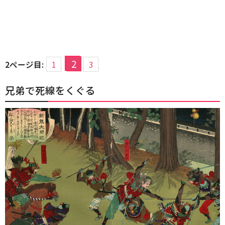
2
2ページ目:
1
3
兄弟で死線をくぐる