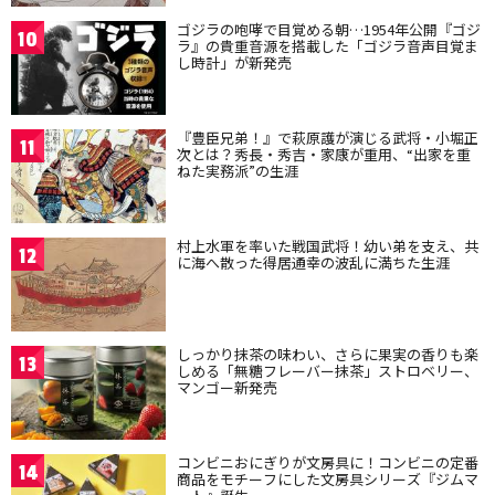
ゴジラの咆哮で目覚める朝…1954年公開『ゴジ
10
ラ』の貴重音源を搭載した「ゴジラ音声目覚ま
し時計」が新発売
『豊臣兄弟！』で萩原護が演じる武将・小堀正
11
次とは？秀長・秀吉・家康が重用、“出家を重
ねた実務派”の生涯
村上水軍を率いた戦国武将！幼い弟を支え、共
12
に海へ散った得居通幸の波乱に満ちた生涯
しっかり抹茶の味わい、さらに果実の香りも楽
13
しめる「無糖フレーバー抹茶」ストロベリー、
マンゴー新発売
コンビニおにぎりが文房具に！コンビニの定番
14
商品をモチーフにした文房具シリーズ『ジムマ