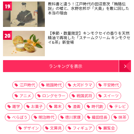
教科書と違う！江戸時代の田沼意次「賄賂伝
19
説」の嘘と、水野忠邦が「大奥」を敵に回した
本当の理由
【季節・数量限定】キンモクセイの香りを天然
20
精油で再現した「スチームクリーム キンモクセ
イ&茶」新登場
ランキングを表示
江戸時代
戦国時代
大河ドラマ
平安時代
アニメ
ロングセラー
戦国武将
スイーツ
雑学
お菓子
幕末
漫画
時代劇
テレビ
べらぼう
明治時代
徳川家康
織田信長
抹茶
デザイン
文房具
フィギュア
展覧会