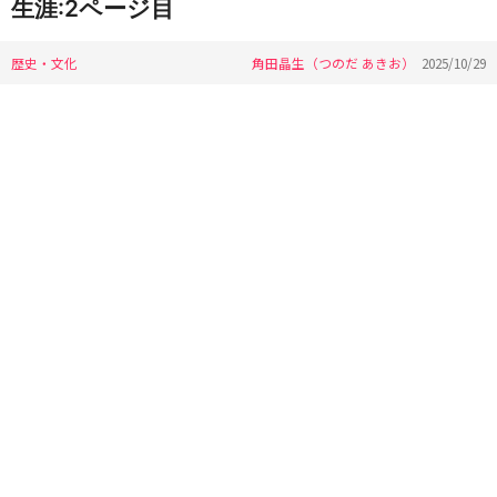
生涯:2ページ目
歴史・文化
角田晶生（つのだ あきお）
2025/10/29