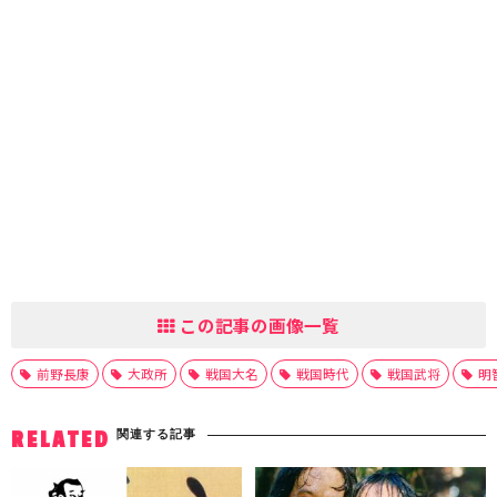
この記事の画像一覧
前野長康
大政所
戦国大名
戦国時代
戦国武将
明
関連する記事
RELATED