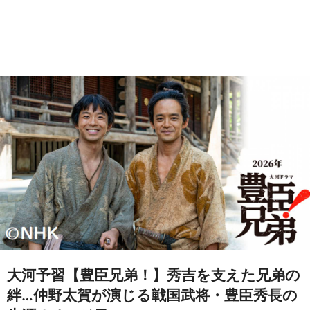
大河予習【豊臣兄弟！】秀吉を支えた兄弟の
絆…仲野太賀が演じる戦国武将・豊臣秀長の