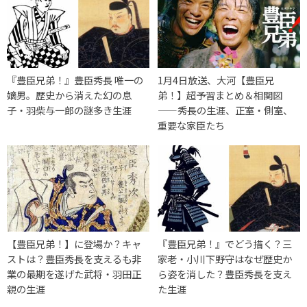
『豊臣兄弟！』豊臣秀長 唯一の
1月4日放送、大河【豊臣兄
嫡男。歴史から消えた幻の息
弟！】超予習まとめ＆相関図
子・羽柴与一郎の謎多き生涯
——秀長の生涯、正室・側室、
重要な家臣たち
【豊臣兄弟！】に登場か？キャ
『豊臣兄弟！』でどう描く？三
ストは？豊臣秀長を支えるも非
家老・小川下野守はなぜ歴史か
業の最期を遂げた武将・羽田正
ら姿を消した？豊臣秀長を支え
親の生涯
た生涯