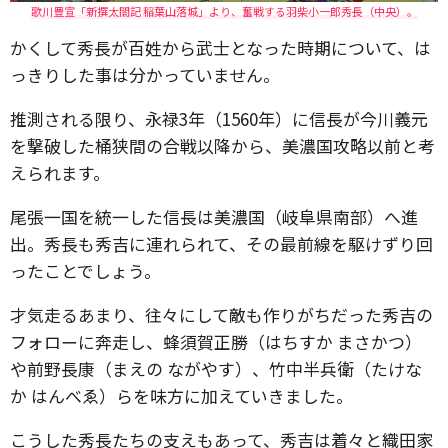
歌川豊宣「新撰太閤記 稲葉山落城」より、奮戦する羽柴小一郎秀長（中央）。
かくして秀長が百姓から武士となった時期について、は
っきりした事は分かっていません。
推測される限り、永禄3年（1560年）に信長が今川義元
を撃破した桶狭間の合戦以降から、美濃国攻略以前と考
えられます。
尾張一国を統一した信長は美濃国（岐阜県南部）へ進
出。秀長も秀吉に連れられて、その最前線を駆けずり回
ったことでしょう。
才気走るあまり、往々にして敵も作りがちだった秀吉の
フォローに奔走し、蜂須賀正勝（はちすか まさかつ）
や前野長康（まえの ながやす）、竹中半兵衛（たけな
か はんべゑ）らを味方に加えていきました。
こうした秀長たちの支えもあって、秀吉は着々と織田家