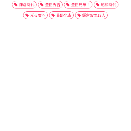
鎌倉時代
豊臣秀吉
豊臣兄弟！
昭和時代
光る君へ
葛飾北斎
鎌倉殿の13人