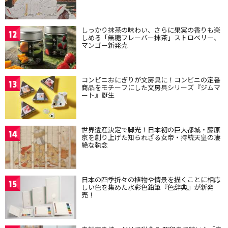
しっかり抹茶の味わい、さらに果実の香りも楽
12
しめる「無糖フレーバー抹茶」ストロベリー、
マンゴー新発売
コンビニおにぎりが文房具に！コンビニの定番
13
商品をモチーフにした文房具シリーズ『ジムマ
ート』誕生
世界遺産決定で脚光！日本初の巨大都城・藤原
14
京を創り上げた知られざる女帝・持統天皇の凄
絶な執念
日本の四季折々の植物や情景を描くことに相応
15
しい色を集めた水彩色鉛筆『色辞典』が新発
売！