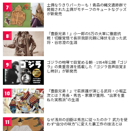
土偶なりきりパーカーも！青森の縄文遺跡群で
7
発掘された土偶がモチーフのキュートなグッズ
が新発売
『豊臣兄弟！』小一郎の5万の大軍に徹底抗
8
戦！切腹覚悟で長宗我部元親に降伏を迫った武
将・谷忠澄の生涯
ゴジラの咆哮で目覚める朝…1954年公開『ゴジ
9
ラ』の貴重音源を搭載した「ゴジラ音声目覚ま
し時計」が新発売
『豊臣兄弟！』で萩原護が演じる武将・小堀正
10
次とは？秀長・秀吉・家康が重用、“出家を重
ねた実務派”の生涯
なぜ浅井の旧臣は秀吉に従ったのか？ 武力を使
11
わず“自分の味方”に変えた裏工作の技法とは