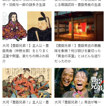
子・羽柴与一郎の謎多き生涯
じる戦国武将・豊臣秀長の生涯
大河【豊臣兄弟！】主人公・豊
【豊臣兄弟！】豊臣秀吉の悪趣
臣秀長（仲野太賀）をとりまく
味を象徴？侘び寂びを裏切った
正室や側室、妾たちの顔ぶれ紹
「黄金の茶室」とはどんな造り
介
だったのか
大河『豊臣兄弟！』主人公・豊
大河『豊臣兄弟！』秀吉が唯一