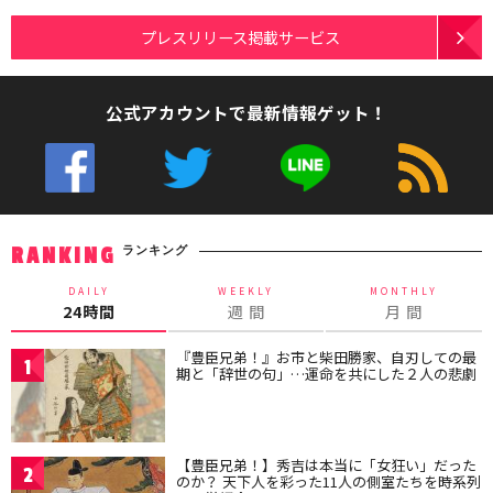
プレスリリース掲載サービス
公式アカウントで最新情報ゲット！
ランキング
RANKING
DAILY
WEEKLY
MONTHLY
24時間
週 間
月 間
『豊臣兄弟！』お市と柴田勝家、自刃しての最
1
期と「辞世の句」…運命を共にした２人の悲劇
【豊臣兄弟！】秀吉は本当に「女狂い」だった
2
のか？ 天下人を彩った11人の側室たちを時系列