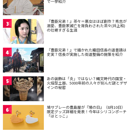
で一挙紹介
『豊臣兄弟！』茶々＝悪女はほぼ創作？秀吉が
3
溺愛、豊臣家滅亡を背負わされた茶々(井上和)
の壮絶すぎる生涯
『豊臣兄弟！』で描かれた織田信長の道普請は
4
史実？信長が実施した街道整備の施策を紹介
あの装飾は「炎」ではない？縄文時代の国宝・
5
火焔型土器、5000年前の人々が刻んだ謎とデザ
インの秘密
鳩サブレーの豊島屋が『鳩の日』（8月10日）
6
限定グッズ詳細を発表！今年はシリコンポーチ
「はとっこ」