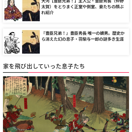
大河【豊臣兄弟！】主人公・豊臣秀長（仲野
太賀）をとりまく正室や側室、妾たちの顔ぶ
れ紹介
『豊臣兄弟！』豊臣秀長 唯一の嫡男。歴史か
ら消えた幻の息子・羽柴与一郎の謎多き生涯
家を飛び出していった息子たち