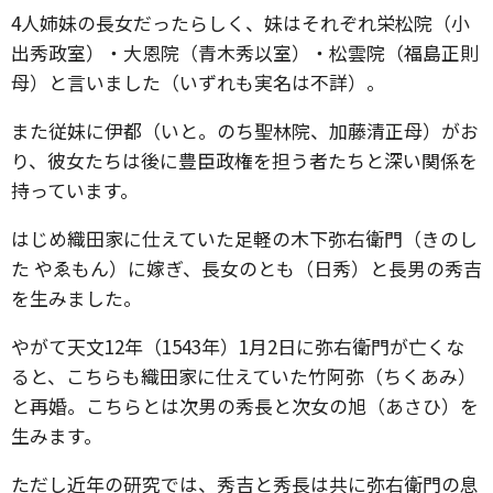
4人姉妹の長女だったらしく、妹はそれぞれ栄松院（小
出秀政室）・大恩院（青木秀以室）・松雲院（福島正則
母）と言いました（いずれも実名は不詳）。
また従妹に伊都（いと。のち聖林院、加藤清正母）がお
り、彼女たちは後に豊臣政権を担う者たちと深い関係を
持っています。
はじめ織田家に仕えていた足軽の木下弥右衛門（きのし
た やゑもん）に嫁ぎ、長女のとも（日秀）と長男の秀吉
を生みました。
やがて天文12年（1543年）1月2日に弥右衛門が亡くな
ると、こちらも織田家に仕えていた竹阿弥（ちくあみ）
と再婚。こちらとは次男の秀長と次女の旭（あさひ）を
生みます。
ただし近年の研究では、秀吉と秀長は共に弥右衛門の息