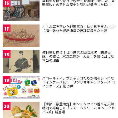
自転車を持つだけで税金？ 昭和まで続いた「自
16
転車税」の意外な歴史と脱税が横行した理由
村上水軍を率いた戦国武将！幼い弟を支え、共
17
に海へ散った得居通幸の波乱に満ちた生涯
教科書と違う！江戸時代の田沼意次「賄賂伝
18
説」の嘘と、水野忠邦が「大奥」を敵に回した
本当の理由
ハローキティ、ポチャッコたちが昭和レトロな
19
コインケースに！「サンリオキャラクターズ コ
インケース」第２弾
【季節・数量限定】キンモクセイの香りを天然
20
精油で再現した「スチームクリーム キンモクセ
イ&茶」新登場