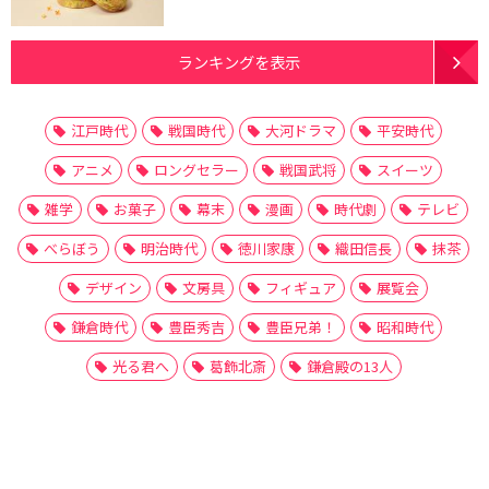
ランキングを表示
江戸時代
戦国時代
大河ドラマ
平安時代
アニメ
ロングセラー
戦国武将
スイーツ
雑学
お菓子
幕末
漫画
時代劇
テレビ
べらぼう
明治時代
徳川家康
織田信長
抹茶
デザイン
文房具
フィギュア
展覧会
鎌倉時代
豊臣秀吉
豊臣兄弟！
昭和時代
光る君へ
葛飾北斎
鎌倉殿の13人