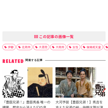
この記事の画像一覧
伊都
北政所
大恩院
大政所
女性
後陽成天皇
関連する記事
RELATED
『豊臣兄弟！』豊臣秀長 唯一の
大河予習【豊臣兄弟！】秀吉を
嫡男。歴史から消えた幻の息
支えた兄弟の絆…仲野太賀が演