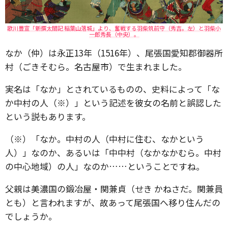
歌川豊宣「新撰太閤記 稲葉山落城」より、奮戦する羽柴筑前守（秀吉。左）と羽柴小
一郎秀長（中央）。
なか（仲）は永正13年（1516年）、尾張国愛知郡御器所
村（ごきそむら。名古屋市）で生まれました。
実名は「なか」とされているものの、史料によって「な
か中村の人（※）」という記述を彼女の名前と誤認した
という説もあります。
（※）「なか。中村の人（中村に住む、なかという
人）」なのか、あるいは「中中村（なかなかむら。中村
の中心地域）の人」なのか……ということですね。
父親は美濃国の鍛冶屋・関兼貞（せき かねさだ。関兼員
とも）と言われますが、故あって尾張国へ移り住んだの
でしょうか。