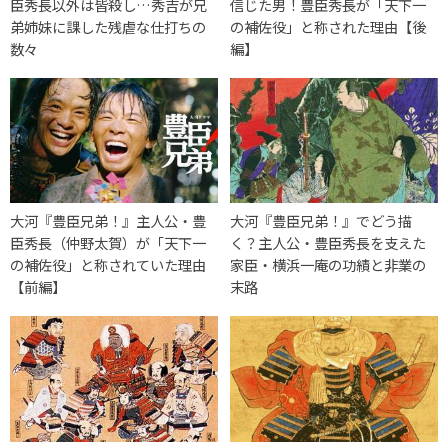
臣秀長以外は皆殺し…秀吉が兄
信じた男！豊臣秀長が「天下一
弟姉妹に課した残虐な仕打ちの
の補佐役」と称された理由【後
数々
編】
大河『豊臣兄弟！』主人公・豊
大河『豊臣兄弟！』でどう描
臣秀長（仲野太賀）が「天下一
く？主人公・豊臣秀長を支えた
の補佐役」と称されていた理由
家臣・横浜一庵の功績と非業の
【前編】
末路