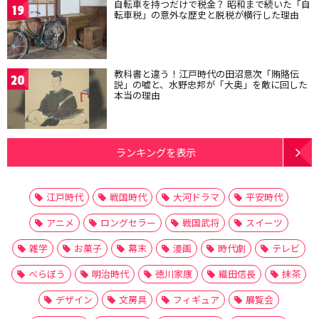
自転車を持つだけで税金？ 昭和まで続いた「自
19
転車税」の意外な歴史と脱税が横行した理由
教科書と違う！江戸時代の田沼意次「賄賂伝
20
説」の嘘と、水野忠邦が「大奥」を敵に回した
本当の理由
ランキングを表示
江戸時代
戦国時代
大河ドラマ
平安時代
アニメ
ロングセラー
戦国武将
スイーツ
雑学
お菓子
幕末
漫画
時代劇
テレビ
べらぼう
明治時代
徳川家康
織田信長
抹茶
デザイン
文房具
フィギュア
展覧会