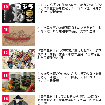
ゴジラの咆哮で目覚める朝…1954年公開『ゴジ
10
ラ』の貴重音源を搭載した「ゴジラ音声目覚ま
し時計」が新発売
村上水軍を率いた戦国武将！幼い弟を支え、共
11
に海へ散った得居通幸の波乱に満ちた生涯
『豊臣兄弟！』で萩原護が演じる武将・小堀正
12
次とは？秀長・秀吉・家康が重用、“出家を重
ねた実務派”の生涯
しっかり抹茶の味わい、さらに果実の香りも楽
13
しめる「無糖フレーバー抹茶」ストロベリー、
マンゴー新発売
【豊臣兄弟！】2度の改易から復活した武将・
14
多賀秀種とは？豊臣秀長に仕えた半年間と波乱
の生涯