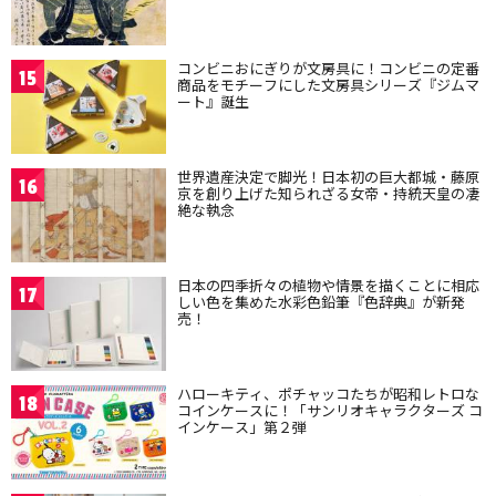
コンビニおにぎりが文房具に！コンビニの定番
15
商品をモチーフにした文房具シリーズ『ジムマ
ート』誕生
世界遺産決定で脚光！日本初の巨大都城・藤原
16
京を創り上げた知られざる女帝・持統天皇の凄
絶な執念
日本の四季折々の植物や情景を描くことに相応
17
しい色を集めた水彩色鉛筆『色辞典』が新発
売！
ハローキティ、ポチャッコたちが昭和レトロな
18
コインケースに！「サンリオキャラクターズ コ
インケース」第２弾