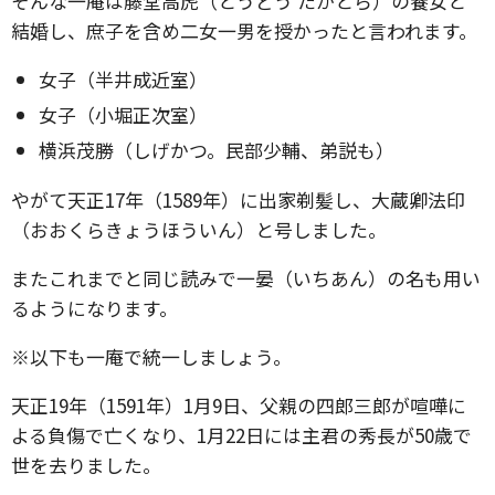
そんな一庵は藤堂高虎（とうどう たかとら）の養女と
結婚し、庶子を含め二女一男を授かったと言われます。
女子（半井成近室）
女子（小堀正次室）
横浜茂勝（しげかつ。民部少輔、弟説も）
やがて天正17年（1589年）に出家剃髪し、大蔵卿法印
（おおくらきょうほういん）と号しました。
またこれまでと同じ読みで一晏（いちあん）の名も用い
るようになります。
※以下も一庵で統一しましょう。
天正19年（1591年）1月9日、父親の四郎三郎が喧嘩に
よる負傷で亡くなり、1月22日には主君の秀長が50歳で
世を去りました。