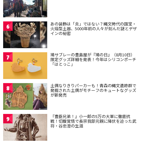
あの装飾は「炎」ではない？縄文時代の国宝・
6
火焔型土器、5000年前の人々が刻んだ謎とデザ
インの秘密
鳩サブレーの豊島屋が『鳩の日』（8月10日）
7
限定グッズ詳細を発表！今年はシリコンポーチ
「はとっこ」
土偶なりきりパーカーも！青森の縄文遺跡群で
8
発掘された土偶がモチーフのキュートなグッズ
が新発売
『豊臣兄弟！』小一郎の5万の大軍に徹底抗
9
戦！切腹覚悟で長宗我部元親に降伏を迫った武
将・谷忠澄の生涯