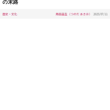
の末路
歴史・文化
角田晶生（つのだ あきお）
2025/07/11