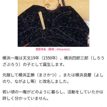
豊臣秀長（画像：Wikipedia）
横浜一庵は天文19年（1550年）、横浜四郎三郎（しろう
ざぶろう）の子として誕生します。
元服して横浜正勝（まさかつ）、または横浜良慶（よし
のり、ながよし等）と改名しました。
若い頃の一庵がどのように暮らし、活動をしていたかは
詳しく分かっていません。