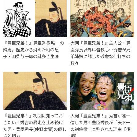
『豊臣兄弟！』豊臣秀長 唯一の
大河『豊臣兄弟！』主人公・豊
嫡男。歴史から消えた幻の息
臣秀長以外は皆殺し…秀吉が兄
子・羽柴与一郎の謎多き生涯
弟姉妹に課した残虐な仕打ちの
数々
『豊臣兄弟！』初回に知ってお
大河『豊臣兄弟！』秀吉が唯一
きたい！秀吉の暴走を止め続け
信じた男！豊臣秀長が「天下一
た男・豊臣秀長(仲野太賀)の優し
の補佐役」と称された理由【後
さと胆力
編】