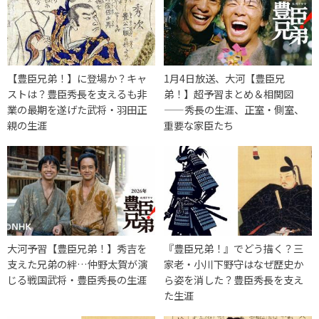
【豊臣兄弟！】に登場か？キャ
1月4日放送、大河【豊臣兄
ストは？豊臣秀長を支えるも非
弟！】超予習まとめ＆相関図
業の最期を遂げた武将・羽田正
——秀長の生涯、正室・側室、
親の生涯
重要な家臣たち
大河予習【豊臣兄弟！】秀吉を
『豊臣兄弟！』でどう描く？三
支えた兄弟の絆…仲野太賀が演
家老・小川下野守はなぜ歴史か
じる戦国武将・豊臣秀長の生涯
ら姿を消した？豊臣秀長を支え
た生涯