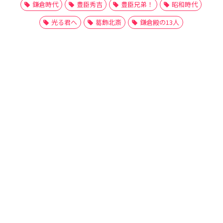
鎌倉時代
豊臣秀吉
豊臣兄弟！
昭和時代
光る君へ
葛飾北斎
鎌倉殿の13人