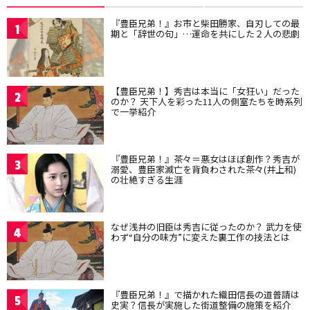
『豊臣兄弟！』お市と柴田勝家、自刃しての最
1
期と「辞世の句」…運命を共にした２人の悲劇
【豊臣兄弟！】秀吉は本当に「女狂い」だった
2
のか？ 天下人を彩った11人の側室たちを時系列
で一挙紹介
『豊臣兄弟！』茶々＝悪女はほぼ創作？秀吉が
3
溺愛、豊臣家滅亡を背負わされた茶々(井上和)
の壮絶すぎる生涯
なぜ浅井の旧臣は秀吉に従ったのか？ 武力を使
4
わず“自分の味方”に変えた裏工作の技法とは
『豊臣兄弟！』で描かれた織田信長の道普請は
5
史実？信長が実施した街道整備の施策を紹介