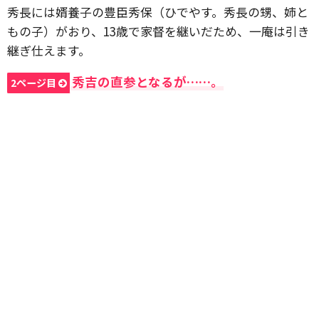
秀長には婿養子の豊臣秀保（ひでやす。秀長の甥、姉と
もの子）がおり、13歳で家督を継いだため、一庵は引き
継ぎ仕えます。
秀吉の直参となるが……。
2ページ目