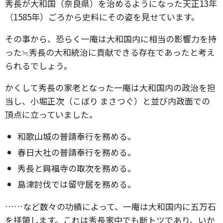
秀長が大和国（奈良県）を治めるようになった天正13年
（1585年）ごろから史料にその姿を見せています。
その事から、恐らく一庵は大和国内に相当の影響力を持
った≒秀長の大和統治に貢献できる存在であったと考え
られるでしょう。
かくして秀長の家老となった一庵は大和国内の政治を担
当し、小堀正次（こぼり まさつぐ）と並び内政面での
頂点に立っていました。
和歌山城の普請奉行を務める。
春日大社の普請奉行を務める。
秀長と興福寺の取次を務める。
島津討伐では留守居を務める。
……など数々の功績によって、一庵は大和国内に五万石
を拝領します。これは秀長家中でも断トツであり、いか