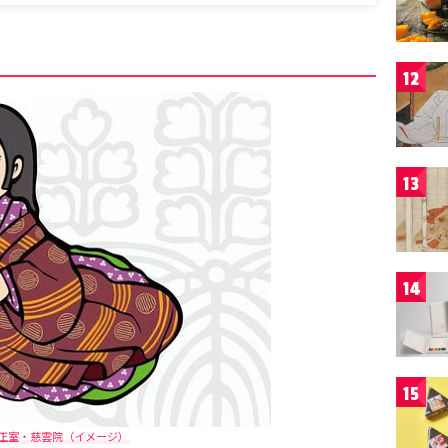
12
13
14
15
正室・慈雲院（イメージ）