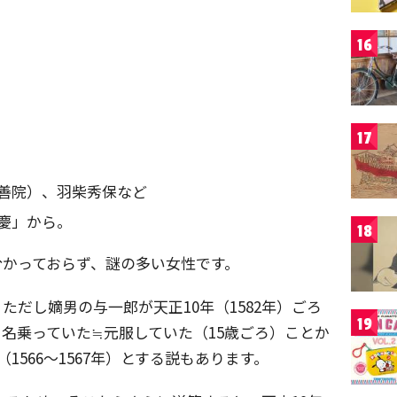
16
17
善院）、羽柴秀保など
慶」から。
18
分かっておらず、謎の多い女性です。
ただし嫡男の与一郎が天正10年（1582年）ごろ
19
名乗っていた≒元服していた（15歳ごろ）ことか
1566～1567年）とする説もあります。