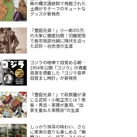
森の縄文遺跡群で発掘された
土偶がモチーフのキュートな
グッズが新発売
『豊臣兄弟！』小一郎の5万
の大軍に徹底抗戦！切腹覚悟
で長宗我部元親に降伏を迫っ
た武将・谷忠澄の生涯
ゴジラの咆哮で目覚める朝…
1954年公開『ゴジラ』の貴重
音源を搭載した「ゴジラ音声
目覚まし時計」が新発売
『豊臣兄弟！』で萩原護が演
じる武将・小堀正次とは？秀
長・秀吉・家康が重用、“出
家を重ねた実務派”の生涯
しっかり抹茶の味わい、さら
に果実の香りも楽しめる「無
糖フレーバー抹茶」ストロベ