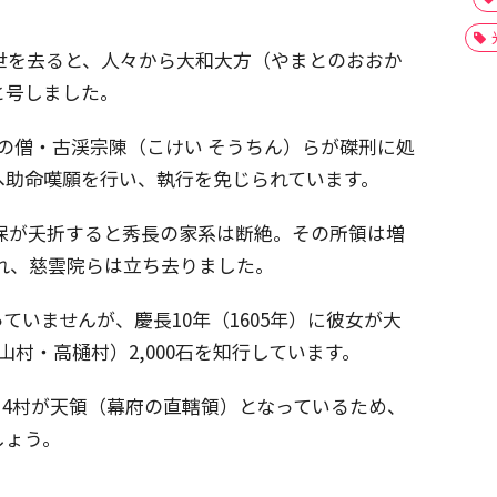
長が世を去ると、人々から大和大方（やまとのおおか
と号しました。
の僧・古渓宗陳（こけい そうちん）らが磔刑に処
へ助命嘆願を行い、執行を免じられています。
臣秀保が夭折すると秀長の家系は断絶。その所領は増
れ、慈雲院らは立ち去りました。
いませんが、慶長10年（1605年）に彼女が大
村・高樋村）2,000石を知行しています。
これら4村が天領（幕府の直轄領）となっているため、
しょう。