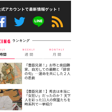
公式アカウントで最新情報ゲット！
ランキング
KING
ILY
WEEKLY
MONTHLY
4時間
週 間
月 間
『豊臣兄弟！』お市と柴田勝
家、自刃しての最期と「辞世
の句」…運命を共にした２人
の悲劇
【豊臣兄弟！】秀吉は本当に
「女狂い」だったのか？ 天下
人を彩った11人の側室たちを
時系列で一挙紹介