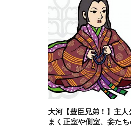
大河【豊臣兄弟！】主人
まく正室や側室、妾たち