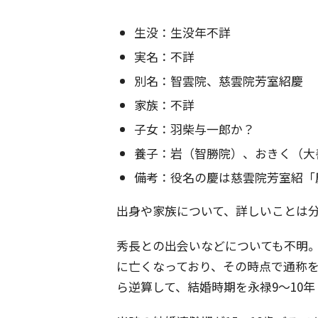
生没：生没年不詳
実名：不詳
別名：智雲院、慈雲院芳室紹慶
家族：不詳
子女：羽柴与一郎か？
養子：岩（智勝院）、おきく（大
備考：役名の慶は慈雲院芳室紹「
出身や家族について、詳しいことは
秀長との出会いなどについても不明。
に亡くなっており、その時点で通称を
ら逆算して、結婚時期を永禄9～10年（