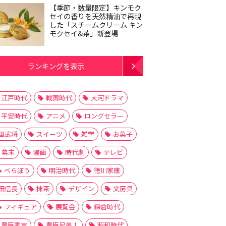
【季節・数量限定】キンモク
セイの香りを天然精油で再現
した「スチームクリーム キン
モクセイ&茶」新登場
ランキングを表示
江戸時代
戦国時代
大河ドラマ
平安時代
アニメ
ロングセラー
国武将
スイーツ
雑学
お菓子
幕末
漫画
時代劇
テレビ
べらぼう
明治時代
徳川家康
田信長
抹茶
デザイン
文房具
フィギュア
展覧会
鎌倉時代
豊臣秀吉
豊臣兄弟！
昭和時代