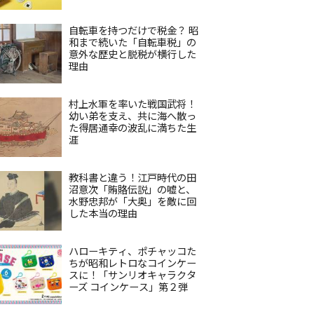
自転車を持つだけで税金？ 昭
和まで続いた「自転車税」の
意外な歴史と脱税が横行した
理由
村上水軍を率いた戦国武将！
幼い弟を支え、共に海へ散っ
た得居通幸の波乱に満ちた生
涯
教科書と違う！江戸時代の田
沼意次「賄賂伝説」の嘘と、
水野忠邦が「大奥」を敵に回
した本当の理由
ハローキティ、ポチャッコた
ちが昭和レトロなコインケー
スに！「サンリオキャラクタ
ーズ コインケース」第２弾