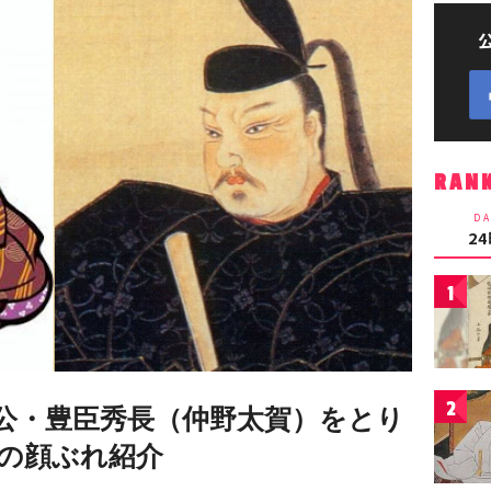
RAN
DA
2
1
2
公・豊臣秀長（仲野太賀）をとり
の顔ぶれ紹介