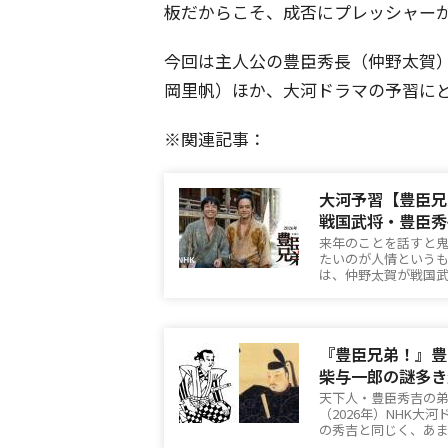
板だからこそ、成否にプレッシャー
今回は主人公の豊臣秀長（仲野太賀
岡里帆）ほか、大河ドラマの予習に
※関連記事：
大河予習【豊臣兄
戦国武将・豊臣秀
来年のことを話すと
たいのが人情というも
は、仲野太賀が戦国
『豊臣兄弟！』豊
柴与一郎の謎多き
天下人・豊臣秀吉の弟
（2026年）NHK
の秀吉と同じく、あ