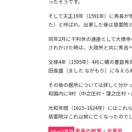
ったそうです。
そして天正19年（1591年）に秀
た）と呼ばれ、出家した後は慈雲院
同年2月に千利休の連座として大徳寺
されかけた時は、大政所と共に秀吉
文禄4年（1595年）4月に婿の豊
田長盛（ました ながもり）に与えら
その後の居所については詳しく分かって
和国内に4村（中之庄村・窪之庄村・山
元和年間（1615–1624年）には
慈雲院はこれ以前に亡くなったので
秀長の側室・光秀尼
2ページ目