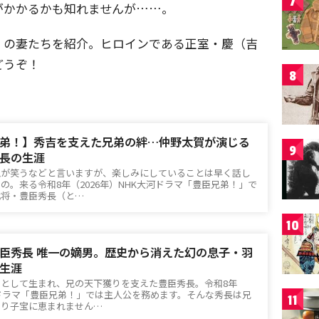
7
がかかるかも知れませんが……。
）の妻たちを紹介。ヒロインである正室・慶（吉
どうぞ！
8
弟！】秀吉を支えた兄弟の絆…仲野太賀が演じる
9
長の生涯
鬼が笑うなどと言いますが、楽しみにしていることは早く話し
の。来る令和8年（2026年）NHK大河ドラマ「豊臣兄弟！」で
武将・豊臣秀長（と…
10
臣秀長 唯一の嫡男。歴史から消えた幻の息子・羽
生涯
として生まれ、兄の天下獲りを支えた豊臣秀長。令和8年
大河ドラマ「豊臣兄弟！」では主人公を務めます。そんな秀長は兄
11
まり子宝に恵まれません…