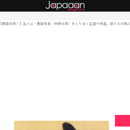
【豊臣兄弟！】主人公・豊臣秀長（仲野太賀）をとりまく正室や側室、妾たちの顔