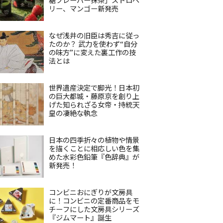
リー、マンゴー新発売
なぜ浅井の旧臣は秀吉に従っ
たのか？ 武力を使わず“自分
の味方”に変えた裏工作の技
法とは
世界遺産決定で脚光！日本初
の巨大都城・藤原京を創り上
げた知られざる女帝・持統天
皇の凄絶な執念
日本の四季折々の植物や情景
を描くことに相応しい色を集
めた水彩色鉛筆『色辞典』が
新発売！
コンビニおにぎりが文房具
に！コンビニの定番商品をモ
チーフにした文房具シリーズ
『ジムマート』誕生