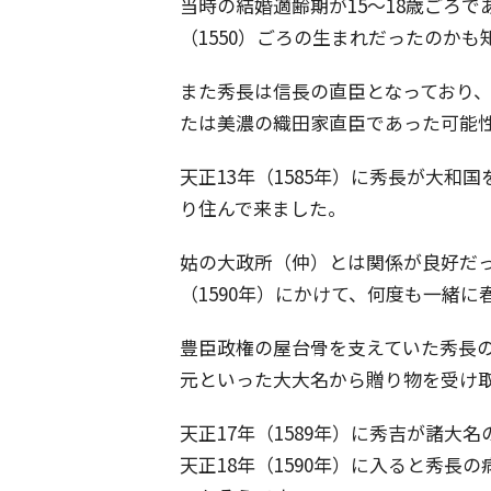
当時の結婚適齢期が15～18歳ごろ
（1550）ごろの生まれだったのかも
また秀長は信長の直臣となっており
たは美濃の織田家直臣であった可能
天正13年（1585年）に秀長が大
り住んで来ました。
姑の大政所（仲）とは関係が良好だった
（1590年）にかけて、何度も一緒
豊臣政権の屋台骨を支えていた秀長
元といった大大名から贈り物を受け
天正17年（1589年）に秀吉が諸大
天正18年（1590年）に入ると秀