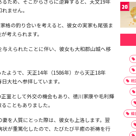
であるため、そこからさらに逆算すると、天文19年
20
知れません。
、家格の釣り合いを考えると、彼女の実家も尾張ま
性が考えられます。
和国を与えられたことに伴い、彼女も大和郡山城へ移
ようで、天正14年（1586年）から天正18年
に春日大社へ参拝しています。
戦
の正室として外交の機会もあり、徳川家康や毛利輝
取ることもありました。
織
名の妻を人質にとった際は、彼女も上洛します。翌
長の病状が重篤化したので、たびたび平癒の祈祷を行