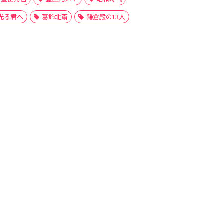
光る君へ
葛飾北斎
鎌倉殿の13人