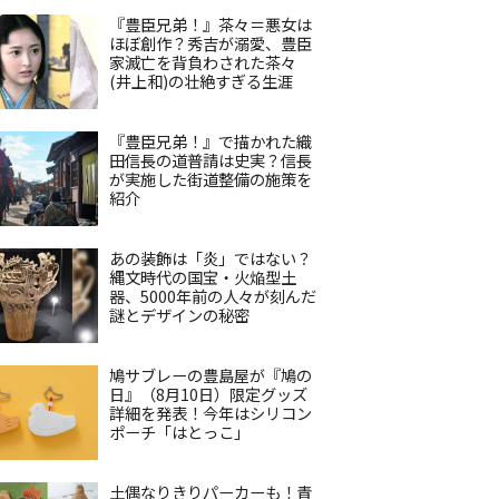
『豊臣兄弟！』茶々＝悪女は
ほぼ創作？秀吉が溺愛、豊臣
家滅亡を背負わされた茶々
(井上和)の壮絶すぎる生涯
『豊臣兄弟！』で描かれた織
田信長の道普請は史実？信長
が実施した街道整備の施策を
紹介
あの装飾は「炎」ではない？
縄文時代の国宝・火焔型土
器、5000年前の人々が刻んだ
謎とデザインの秘密
鳩サブレーの豊島屋が『鳩の
日』（8月10日）限定グッズ
詳細を発表！今年はシリコン
ポーチ「はとっこ」
土偶なりきりパーカーも！青