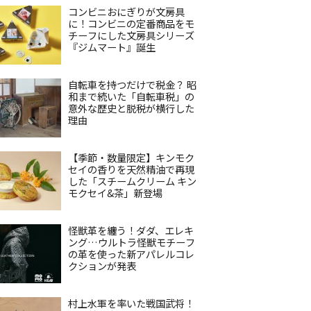
コンビニおにぎりが文房具
に！コンビニの定番商品をモ
チーフにした文房具シリーズ
『ジムマート』誕生
自転車を持つだけで税金？ 昭
和まで続いた「自転車税」の
意外な歴史と脱税が横行した
理由
【季節・数量限定】キンモク
セイの香りを天然精油で再現
した「スチームクリーム キン
モクセイ&茶」新登場
怪獣革を纏う！ダダ、エレキ
ング…ウルトラ怪獣モチーフ
の革を使った新アパレルコレ
クションが発表
村上水軍を率いた戦国武将！