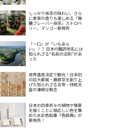
しっかり抹茶の味わい、さら
に果実の香りも楽しめる「無
糖フレーバー抹茶」ストロベ
リー、マンゴー新発売
「一口」が「いもあら
い」！？ 日本の難読地名には
知られざる“名前の法則”があ
った
世界遺産決定で脚光！日本初
の巨大都城・藤原京を創り上
げた知られざる女帝・持統天
皇の凄絶な執念
日本の四季折々の植物や情景
を描くことに相応しい色を集
めた水彩色鉛筆『色辞典』が
新発売！