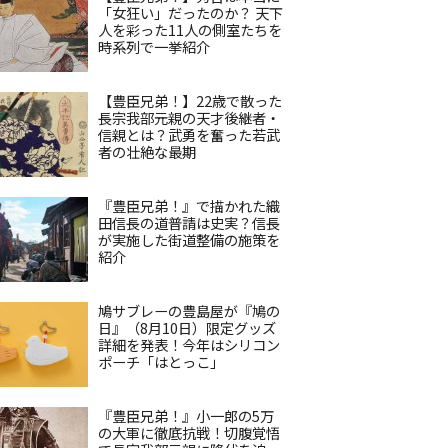
「女狂い」だったのか？ 天下
人を彩った11人の側室たちを
時系列で一挙紹介
【豊臣兄弟！】22歳で散った
長宗我部元親の天才後継者・
信親とは？武勇を奮った若武
者の壮絶な最期
『豊臣兄弟！』で描かれた織
田信長の道普請は史実？信長
が実施した街道整備の施策を
紹介
鳩サブレーの豊島屋が『鳩の
日』（8月10日）限定グッズ
詳細を発表！今年はシリコン
ポーチ「はとっこ」
『豊臣兄弟！』小一郎の5万
の大軍に徹底抗戦！切腹覚悟