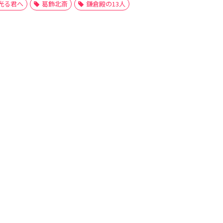
光る君へ
葛飾北斎
鎌倉殿の13人