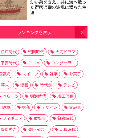
幼い弟を支え、共に海へ散っ
た得居通幸の波乱に満ちた生
涯
ランキングを表示
江戸時代
戦国時代
大河ドラマ
平安時代
アニメ
ロングセラー
国武将
スイーツ
雑学
お菓子
幕末
漫画
時代劇
テレビ
べらぼう
明治時代
織田信長
川家康
抹茶
デザイン
文房具
フィギュア
展覧会
鎌倉時代
豊臣秀吉
豊臣兄弟！
昭和時代