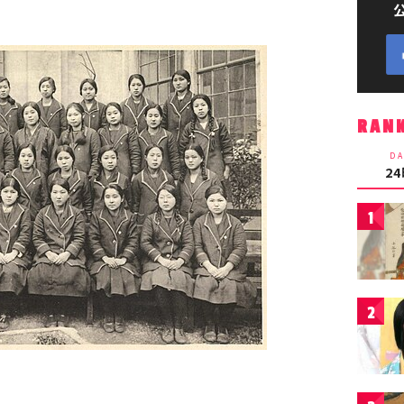
RAN
DA
2
1
2