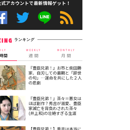
公式アカウントで最新情報ゲット！
ランキング
KING
ILY
WEEKLY
MONTHLY
4時間
週 間
月 間
『豊臣兄弟！』お市と柴田勝
家、自刃しての最期と「辞世
の句」…運命を共にした２人
の悲劇
『豊臣兄弟！』茶々＝悪女は
ほぼ創作？秀吉が溺愛、豊臣
家滅亡を背負わされた茶々
(井上和)の壮絶すぎる生涯
【豊臣兄弟！】秀吉は本当に