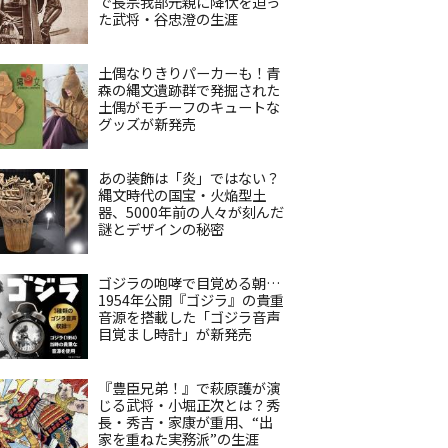
で長宗我部元親に降伏を迫っ
た武将・谷忠澄の生涯
土偶なりきりパーカーも！青
森の縄文遺跡群で発掘された
土偶がモチーフのキュートな
グッズが新発売
あの装飾は「炎」ではない？
縄文時代の国宝・火焔型土
器、5000年前の人々が刻んだ
謎とデザインの秘密
ゴジラの咆哮で目覚める朝…
1954年公開『ゴジラ』の貴重
音源を搭載した「ゴジラ音声
目覚まし時計」が新発売
『豊臣兄弟！』で萩原護が演
じる武将・小堀正次とは？秀
長・秀吉・家康が重用、“出
家を重ねた実務派”の生涯