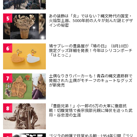
あの装飾は「炎」ではない？縄文時代の国宝・
5
火焔型土器、5000年前の人々が刻んだ謎とデザ
インの秘密
鳩サブレーの豊島屋が『鳩の日』（8月10日）
6
限定グッズ詳細を発表！今年はシリコンポーチ
「はとっこ」
土偶なりきりパーカーも！青森の縄文遺跡群で
7
発掘された土偶がモチーフのキュートなグッズ
が新発売
『豊臣兄弟！』小一郎の5万の大軍に徹底抗
8
戦！切腹覚悟で長宗我部元親に降伏を迫った武
将・谷忠澄の生涯
ゴジラの咆哮で目覚める朝…1954年公開『ゴジ