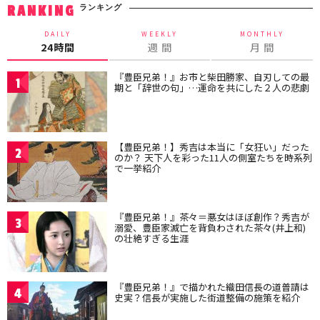
ランキング
RANKING
DAILY
WEEKLY
MONTHLY
24時間
週 間
月 間
『豊臣兄弟！』お市と柴田勝家、自刃しての最
1
期と「辞世の句」…運命を共にした２人の悲劇
【豊臣兄弟！】秀吉は本当に「女狂い」だった
2
のか？ 天下人を彩った11人の側室たちを時系列
で一挙紹介
『豊臣兄弟！』茶々＝悪女はほぼ創作？秀吉が
3
溺愛、豊臣家滅亡を背負わされた茶々(井上和)
の壮絶すぎる生涯
『豊臣兄弟！』で描かれた織田信長の道普請は
4
史実？信長が実施した街道整備の施策を紹介