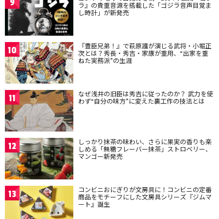
9
ラ』の貴重音源を搭載した「ゴジラ音声目覚ま
し時計」が新発売
『豊臣兄弟！』で萩原護が演じる武将・小堀正
10
次とは？秀長・秀吉・家康が重用、“出家を重
ねた実務派”の生涯
なぜ浅井の旧臣は秀吉に従ったのか？ 武力を使
11
わず“自分の味方”に変えた裏工作の技法とは
しっかり抹茶の味わい、さらに果実の香りも楽
12
しめる「無糖フレーバー抹茶」ストロベリー、
マンゴー新発売
コンビニおにぎりが文房具に！コンビニの定番
13
商品をモチーフにした文房具シリーズ『ジムマ
ート』誕生