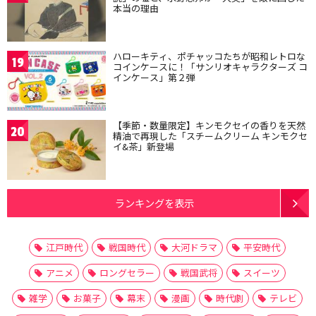
本当の理由
ハローキティ、ポチャッコたちが昭和レトロな
19
コインケースに！「サンリオキャラクターズ コ
インケース」第２弾
【季節・数量限定】キンモクセイの香りを天然
20
精油で再現した「スチームクリーム キンモクセ
イ&茶」新登場
ランキングを表示
江戸時代
戦国時代
大河ドラマ
平安時代
アニメ
ロングセラー
戦国武将
スイーツ
雑学
お菓子
幕末
漫画
時代劇
テレビ