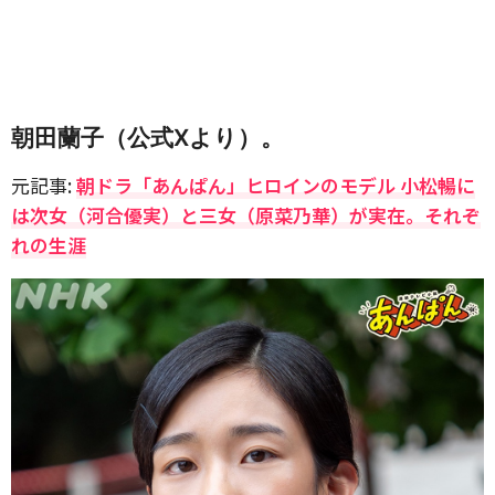
朝田蘭子（公式Xより）。
元記事:
朝ドラ「あんぱん」ヒロインのモデル 小松暢に
は次女（河合優実）と三女（原菜乃華）が実在。それぞ
れの生涯