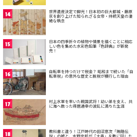
世界遺産決定で脚光！日本初の巨大都城・藤原
14
京を創り上げた知られざる女帝・持統天皇の凄
絶な執念
日本の四季折々の植物や情景を描くことに相応
15
しい色を集めた水彩色鉛筆『色辞典』が新発
売！
自転車を持つだけで税金？ 昭和まで続いた「自
16
転車税」の意外な歴史と脱税が横行した理由
村上水軍を率いた戦国武将！幼い弟を支え、共
17
に海へ散った得居通幸の波乱に満ちた生涯
教科書と違う！江戸時代の田沼意次「賄賂伝
18
説」の嘘と、水野忠邦が「大奥」を敵に回した