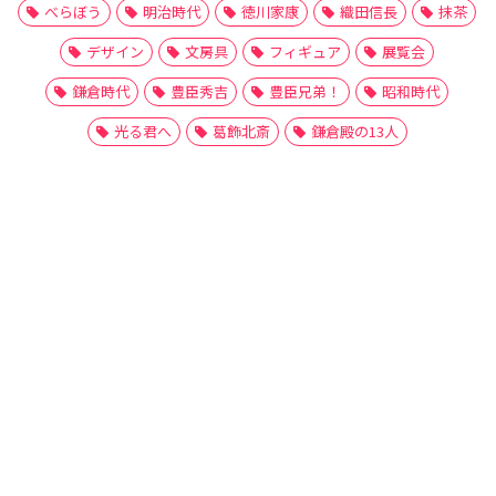
べらぼう
明治時代
徳川家康
織田信長
抹茶
デザイン
文房具
フィギュア
展覧会
鎌倉時代
豊臣秀吉
豊臣兄弟！
昭和時代
光る君へ
葛飾北斎
鎌倉殿の13人