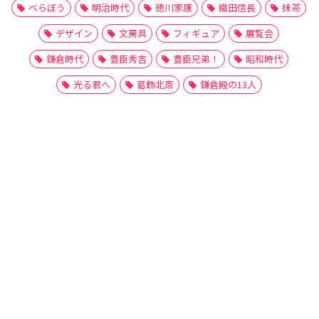
べらぼう
明治時代
徳川家康
織田信長
抹茶
デザイン
文房具
フィギュア
展覧会
鎌倉時代
豊臣秀吉
豊臣兄弟！
昭和時代
光る君へ
葛飾北斎
鎌倉殿の13人