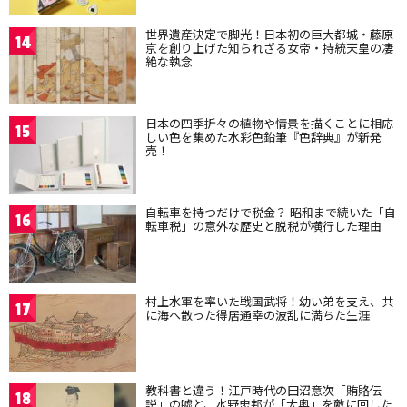
世界遺産決定で脚光！日本初の巨大都城・藤原
14
京を創り上げた知られざる女帝・持統天皇の凄
絶な執念
日本の四季折々の植物や情景を描くことに相応
15
しい色を集めた水彩色鉛筆『色辞典』が新発
売！
自転車を持つだけで税金？ 昭和まで続いた「自
16
転車税」の意外な歴史と脱税が横行した理由
村上水軍を率いた戦国武将！幼い弟を支え、共
17
に海へ散った得居通幸の波乱に満ちた生涯
教科書と違う！江戸時代の田沼意次「賄賂伝
18
説」の嘘と、水野忠邦が「大奥」を敵に回した