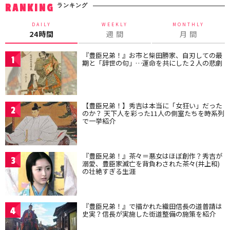
ランキング
RANKING
DAILY
WEEKLY
MONTHLY
24時間
週 間
月 間
『豊臣兄弟！』お市と柴田勝家、自刃しての最
1
期と「辞世の句」…運命を共にした２人の悲劇
【豊臣兄弟！】秀吉は本当に「女狂い」だった
2
のか？ 天下人を彩った11人の側室たちを時系列
で一挙紹介
『豊臣兄弟！』茶々＝悪女はほぼ創作？秀吉が
3
溺愛、豊臣家滅亡を背負わされた茶々(井上和)
の壮絶すぎる生涯
『豊臣兄弟！』で描かれた織田信長の道普請は
4
史実？信長が実施した街道整備の施策を紹介