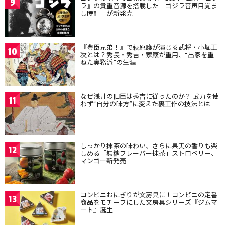
9
ラ』の貴重音源を搭載した「ゴジラ音声目覚ま
し時計」が新発売
『豊臣兄弟！』で萩原護が演じる武将・小堀正
10
次とは？秀長・秀吉・家康が重用、“出家を重
ねた実務派”の生涯
なぜ浅井の旧臣は秀吉に従ったのか？ 武力を使
11
わず“自分の味方”に変えた裏工作の技法とは
しっかり抹茶の味わい、さらに果実の香りも楽
12
しめる「無糖フレーバー抹茶」ストロベリー、
マンゴー新発売
コンビニおにぎりが文房具に！コンビニの定番
13
商品をモチーフにした文房具シリーズ『ジムマ
ート』誕生