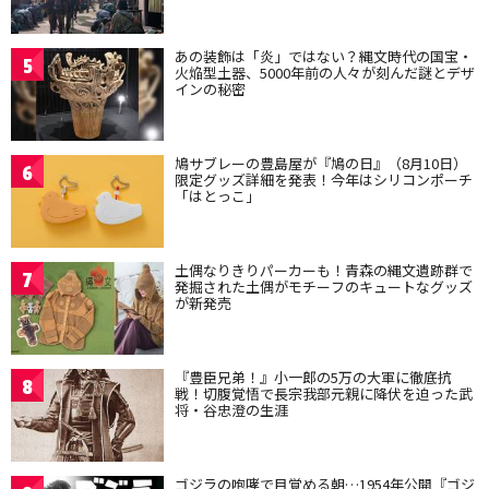
あの装飾は「炎」ではない？縄文時代の国宝・
5
火焔型土器、5000年前の人々が刻んだ謎とデザ
インの秘密
鳩サブレーの豊島屋が『鳩の日』（8月10日）
6
限定グッズ詳細を発表！今年はシリコンポーチ
「はとっこ」
土偶なりきりパーカーも！青森の縄文遺跡群で
7
発掘された土偶がモチーフのキュートなグッズ
が新発売
『豊臣兄弟！』小一郎の5万の大軍に徹底抗
8
戦！切腹覚悟で長宗我部元親に降伏を迫った武
将・谷忠澄の生涯
ゴジラの咆哮で目覚める朝…1954年公開『ゴジ