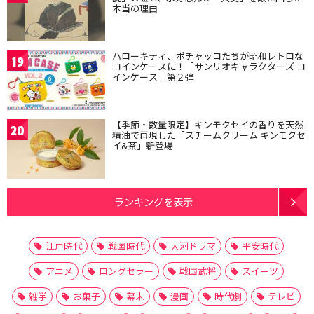
本当の理由
ハローキティ、ポチャッコたちが昭和レトロな
19
コインケースに！「サンリオキャラクターズ コ
インケース」第２弾
【季節・数量限定】キンモクセイの香りを天然
20
精油で再現した「スチームクリーム キンモクセ
イ&茶」新登場
ランキングを表示
江戸時代
戦国時代
大河ドラマ
平安時代
アニメ
ロングセラー
戦国武将
スイーツ
雑学
お菓子
幕末
漫画
時代劇
テレビ