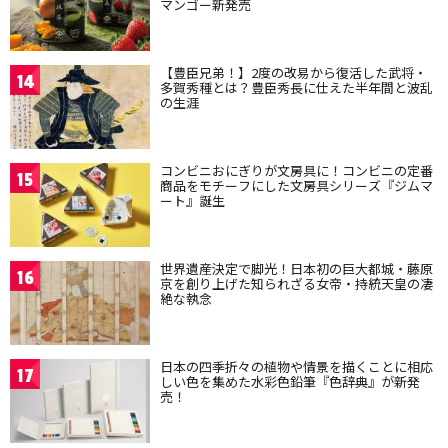
マンゴー新発売
【豊臣兄弟！】2度の改易から復活した武将・
14
多賀秀種とは？豊臣秀長に仕えた半年間と波乱
の生涯
コンビニおにぎりが文房具に！コンビニの定番
15
商品をモチーフにした文房具シリーズ『ジムマ
ート』誕生
世界遺産決定で脚光！日本初の巨大都城・藤原
16
京を創り上げた知られざる女帝・持統天皇の凄
絶な執念
日本の四季折々の植物や情景を描くことに相応
17
しい色を集めた水彩色鉛筆『色辞典』が新発
売！