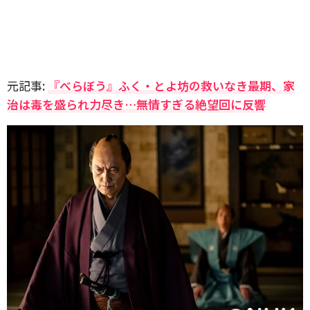
元記事:
『べらぼう』ふく・とよ坊の救いなき最期、家
治は毒を盛られ力尽き…無情すぎる絶望回に反響