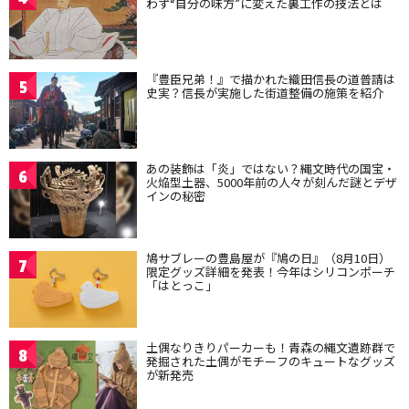
わず“自分の味方”に変えた裏工作の技法とは
『豊臣兄弟！』で描かれた織田信長の道普請は
5
史実？信長が実施した街道整備の施策を紹介
あの装飾は「炎」ではない？縄文時代の国宝・
6
火焔型土器、5000年前の人々が刻んだ謎とデザ
インの秘密
鳩サブレーの豊島屋が『鳩の日』（8月10日）
7
限定グッズ詳細を発表！今年はシリコンポーチ
「はとっこ」
土偶なりきりパーカーも！青森の縄文遺跡群で
8
発掘された土偶がモチーフのキュートなグッズ
が新発売