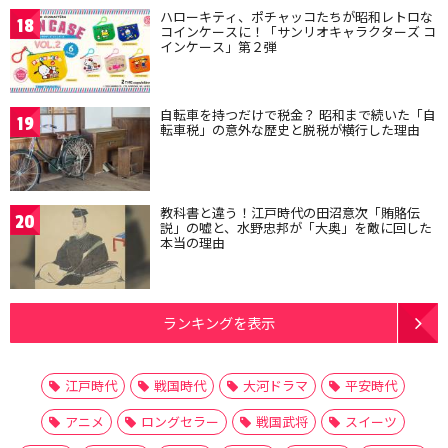
ハローキティ、ポチャッコたちが昭和レトロな
18
コインケースに！「サンリオキャラクターズ コ
インケース」第２弾
自転車を持つだけで税金？ 昭和まで続いた「自
19
転車税」の意外な歴史と脱税が横行した理由
教科書と違う！江戸時代の田沼意次「賄賂伝
20
説」の嘘と、水野忠邦が「大奥」を敵に回した
本当の理由
ランキングを表示
江戸時代
戦国時代
大河ドラマ
平安時代
アニメ
ロングセラー
戦国武将
スイーツ