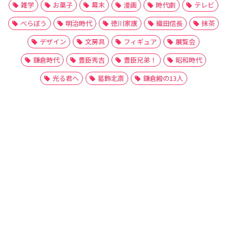
雑学
お菓子
幕末
漫画
時代劇
テレビ
べらぼう
明治時代
徳川家康
織田信長
抹茶
デザイン
文房具
フィギュア
展覧会
鎌倉時代
豊臣秀吉
豊臣兄弟！
昭和時代
光る君へ
葛飾北斎
鎌倉殿の13人