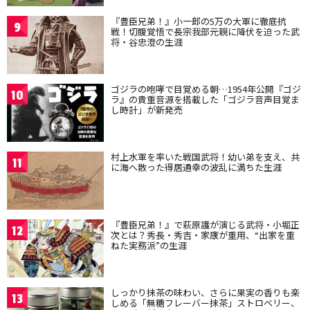
『豊臣兄弟！』小一郎の5万の大軍に徹底抗
9
戦！切腹覚悟で長宗我部元親に降伏を迫った武
将・谷忠澄の生涯
ゴジラの咆哮で目覚める朝…1954年公開『ゴジ
10
ラ』の貴重音源を搭載した「ゴジラ音声目覚ま
し時計」が新発売
村上水軍を率いた戦国武将！幼い弟を支え、共
11
に海へ散った得居通幸の波乱に満ちた生涯
『豊臣兄弟！』で萩原護が演じる武将・小堀正
12
次とは？秀長・秀吉・家康が重用、“出家を重
ねた実務派”の生涯
しっかり抹茶の味わい、さらに果実の香りも楽
13
しめる「無糖フレーバー抹茶」ストロベリー、