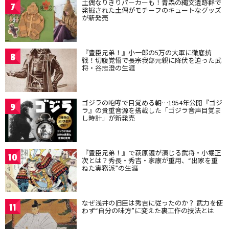
土偶なりきりパーカーも！青森の縄文遺跡群で
7
発掘された土偶がモチーフのキュートなグッズ
が新発売
『豊臣兄弟！』小一郎の5万の大軍に徹底抗
8
戦！切腹覚悟で長宗我部元親に降伏を迫った武
将・谷忠澄の生涯
ゴジラの咆哮で目覚める朝…1954年公開『ゴジ
9
ラ』の貴重音源を搭載した「ゴジラ音声目覚ま
し時計」が新発売
『豊臣兄弟！』で萩原護が演じる武将・小堀正
10
次とは？秀長・秀吉・家康が重用、“出家を重
ねた実務派”の生涯
なぜ浅井の旧臣は秀吉に従ったのか？ 武力を使
11
わず“自分の味方”に変えた裏工作の技法とは