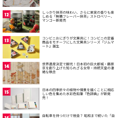
しっかり抹茶の味わい、さらに果実の香りも楽
12
しめる「無糖フレーバー抹茶」ストロベリー、
マンゴー新発売
コンビニおにぎりが文房具に！コンビニの定番
13
商品をモチーフにした文房具シリーズ『ジムマ
ート』誕生
世界遺産決定で脚光！日本初の巨大都城・藤原
14
京を創り上げた知られざる女帝・持統天皇の凄
絶な執念
日本の四季折々の植物や情景を描くことに相応
15
しい色を集めた水彩色鉛筆『色辞典』が新発
売！
自転車を持つだけで税金？ 昭和まで続いた「自