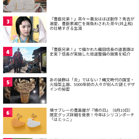
『豊臣兄弟！』茶々＝悪女はほぼ創作？秀吉が
3
溺愛、豊臣家滅亡を背負わされた茶々(井上和)
の壮絶すぎる生涯
『豊臣兄弟！』で描かれた織田信長の道普請は
4
史実？信長が実施した街道整備の施策を紹介
あの装飾は「炎」ではない？縄文時代の国宝・
5
火焔型土器、5000年前の人々が刻んだ謎とデザ
インの秘密
鳩サブレーの豊島屋が『鳩の日』（8月10日）
6
限定グッズ詳細を発表！今年はシリコンポーチ
「はとっこ」