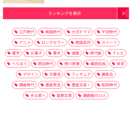
ランキングを表示
江戸時代
戦国時代
大河ドラマ
平安時代
アニメ
ロングセラー
戦国武将
スイーツ
雑学
お菓子
幕末
漫画
時代劇
テレビ
べらぼう
明治時代
徳川家康
織田信長
抹茶
デザイン
文房具
フィギュア
展覧会
鎌倉時代
豊臣秀吉
豊臣兄弟！
昭和時代
光る君へ
葛飾北斎
鎌倉殿の13人