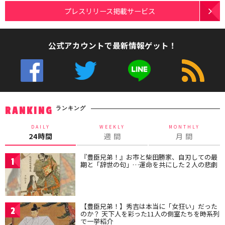
プレスリリース掲載サービス
公式アカウントで最新情報ゲット！
ランキング
RANKING
DAILY
WEEKLY
MONTHLY
24時間
週 間
月 間
『豊臣兄弟！』お市と柴田勝家、自刃しての最
1
期と「辞世の句」…運命を共にした２人の悲劇
【豊臣兄弟！】秀吉は本当に「女狂い」だった
2
のか？ 天下人を彩った11人の側室たちを時系列
で一挙紹介