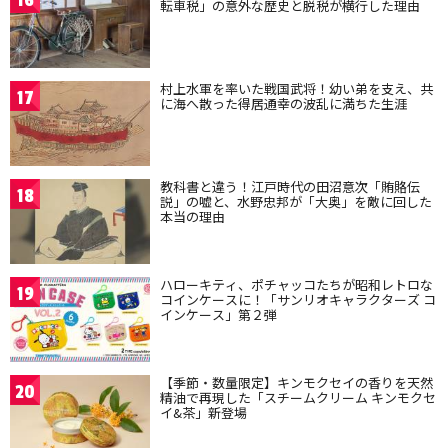
16
転車税」の意外な歴史と脱税が横行した理由
村上水軍を率いた戦国武将！幼い弟を支え、共
17
に海へ散った得居通幸の波乱に満ちた生涯
教科書と違う！江戸時代の田沼意次「賄賂伝
18
説」の嘘と、水野忠邦が「大奥」を敵に回した
本当の理由
ハローキティ、ポチャッコたちが昭和レトロな
19
コインケースに！「サンリオキャラクターズ コ
インケース」第２弾
【季節・数量限定】キンモクセイの香りを天然
20
精油で再現した「スチームクリーム キンモクセ
イ&茶」新登場