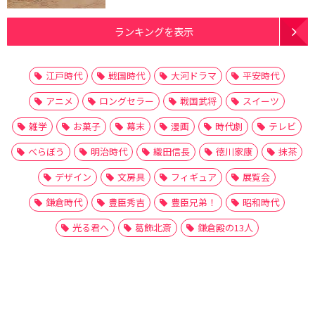
ランキングを表示
江戸時代
戦国時代
大河ドラマ
平安時代
アニメ
ロングセラー
戦国武将
スイーツ
雑学
お菓子
幕末
漫画
時代劇
テレビ
べらぼう
明治時代
織田信長
徳川家康
抹茶
デザイン
文房具
フィギュア
展覧会
鎌倉時代
豊臣秀吉
豊臣兄弟！
昭和時代
光る君へ
葛飾北斎
鎌倉殿の13人