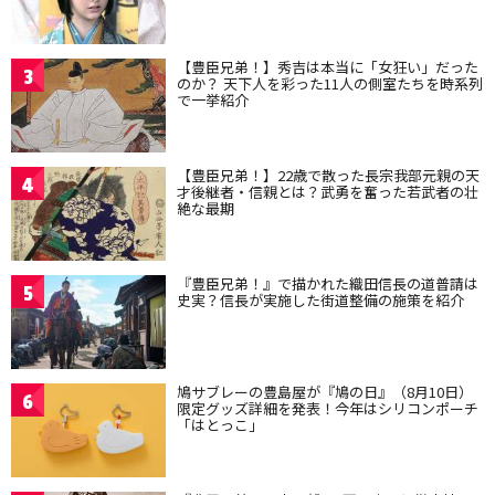
【豊臣兄弟！】秀吉は本当に「女狂い」だった
3
のか？ 天下人を彩った11人の側室たちを時系列
で一挙紹介
【豊臣兄弟！】22歳で散った長宗我部元親の天
4
才後継者・信親とは？武勇を奮った若武者の壮
絶な最期
『豊臣兄弟！』で描かれた織田信長の道普請は
5
史実？信長が実施した街道整備の施策を紹介
鳩サブレーの豊島屋が『鳩の日』（8月10日）
6
限定グッズ詳細を発表！今年はシリコンポーチ
「はとっこ」