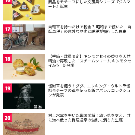
16
商品をモチーフにした文房具シリーズ『ジムマ
ート』誕生
自転車を持つだけで税金？ 昭和まで続いた「自
17
転車税」の意外な歴史と脱税が横行した理由
【季節・数量限定】キンモクセイの香りを天然
18
精油で再現した「スチームクリーム キンモクセ
イ&茶」新登場
怪獣革を纏う！ダダ、エレキング…ウルトラ怪
19
獣モチーフの革を使った新アパレルコレクショ
ンが発表
村上水軍を率いた戦国武将！幼い弟を支え、共
20
に海へ散った得居通幸の波乱に満ちた生涯