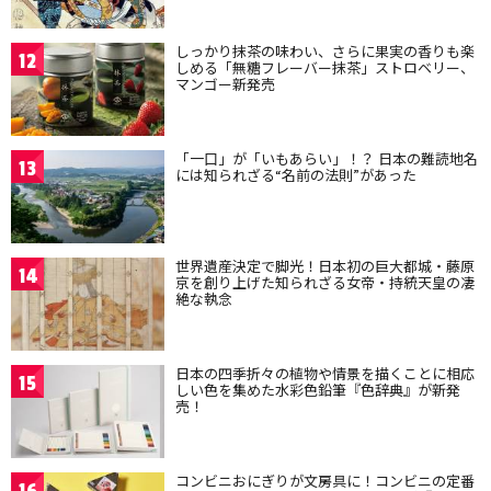
しっかり抹茶の味わい、さらに果実の香りも楽
12
しめる「無糖フレーバー抹茶」ストロベリー、
マンゴー新発売
「一口」が「いもあらい」！？ 日本の難読地名
13
には知られざる“名前の法則”があった
世界遺産決定で脚光！日本初の巨大都城・藤原
14
京を創り上げた知られざる女帝・持統天皇の凄
絶な執念
日本の四季折々の植物や情景を描くことに相応
15
しい色を集めた水彩色鉛筆『色辞典』が新発
売！
コンビニおにぎりが文房具に！コンビニの定番