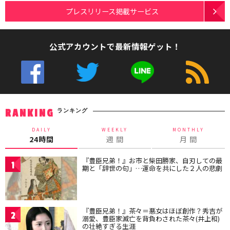
プレスリリース掲載サービス
公式アカウントで最新情報ゲット！
ランキング
RANKING
DAILY
WEEKLY
MONTHLY
24時間
週 間
月 間
『豊臣兄弟！』お市と柴田勝家、自刃しての最
1
期と「辞世の句」…運命を共にした２人の悲劇
『豊臣兄弟！』茶々＝悪女はほぼ創作？秀吉が
2
溺愛、豊臣家滅亡を背負わされた茶々(井上和)
の壮絶すぎる生涯