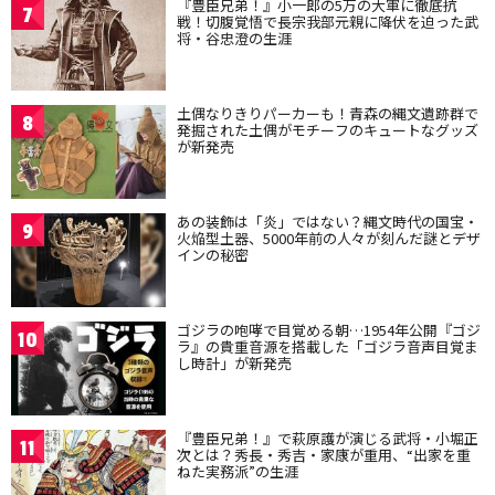
『豊臣兄弟！』小一郎の5万の大軍に徹底抗
7
戦！切腹覚悟で長宗我部元親に降伏を迫った武
将・谷忠澄の生涯
土偶なりきりパーカーも！青森の縄文遺跡群で
8
発掘された土偶がモチーフのキュートなグッズ
が新発売
あの装飾は「炎」ではない？縄文時代の国宝・
9
火焔型土器、5000年前の人々が刻んだ謎とデザ
インの秘密
ゴジラの咆哮で目覚める朝…1954年公開『ゴジ
10
ラ』の貴重音源を搭載した「ゴジラ音声目覚ま
し時計」が新発売
『豊臣兄弟！』で萩原護が演じる武将・小堀正
11
次とは？秀長・秀吉・家康が重用、“出家を重
ねた実務派”の生涯